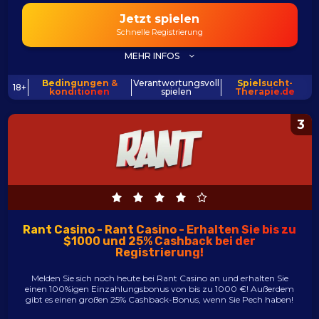
Jetzt spielen
Schnelle Registrierung
MEHR INFOS
Bedingungen &
Verantwortungsvoll
Spielsucht-
18+
konditionen
spielen
Therapie.de
3
Rant Casino - Rant Casino - Erhalten Sie bis zu
$1000 und 25% Cashback bei der
Registrierung!
Melden Sie sich noch heute bei Rant Casino an und erhalten Sie
einen 100%igen Einzahlungsbonus von bis zu 1000 €! Außerdem
gibt es einen großen 25% Cashback-Bonus, wenn Sie Pech haben!