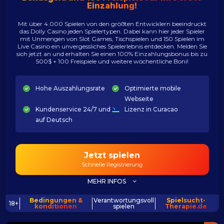
Einzahlung!
Mit über 4.000 Spielen von den größten Entwicklern beeindruckt
das Dolly Casino jeden Spielertypen. Dabei kann hier jeder Spieler
mit Unmengen von Slot Games, Tischspielen und 150 Spielen im
Live Casino ein unvergessliches Spielerlebnis entdecken. Melden Sie
sich jetzt an und erhalten Sie einen 100% Einzahlungsbonus bis zu
500$ + 100 Freispiele und weitere wöchentliche Boni!
Hohe Auszahlungsrate
Optimierte mobile
Webseite
Kundenservice 24/7 und
Lizenz in Curacao
auf Deutsch
Jetzt spielen
Schnelle Registrierung
MEHR INFOS
Bedingungen &
Verantwortungsvoll
Spielsucht-
18+
konditionen
spielen
Therapie.de