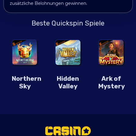
zusätzliche Belohnungen gewinnen.
Beste Quickspin Spiele
Northern
Hidden
Ark of
Sky
Valley
Mystery