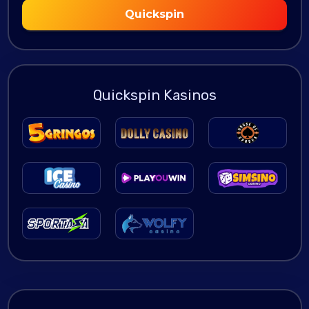
Quickspin
Quickspin Kasinos