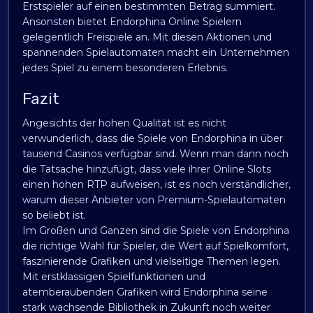
Erstspieler auf einen bestimmten Betrag summiert.
Ansonsten bietet Endorphina Online Spielern
gelegentlich Freispiele an. Mit diesen Aktionen und
spannenden Spielautomaten macht ein Unternehmen
jedes Spiel zu einem besonderen Erlebnis.
Fazit
Angesichts der hohen Qualität ist es nicht
verwunderlich, dass die Spiele von Endorphina in über
tausend Casinos verfügbar sind. Wenn man dann noch
die Tatsache hinzufügt, dass viele ihrer Online Slots
einen hohen RTP aufweisen, ist es noch verständlicher,
warum dieser Anbieter von Premium-Spielautomaten
so beliebt ist.
Im Großen und Ganzen sind die Spiele von Endorphina
die richtige Wahl für Spieler, die Wert auf Spielkomfort,
faszinierende Grafiken und vielseitige Themen legen.
Mit erstklassigen Spielfunktionen und
atemberaubenden Grafiken wird Endorphina seine
stark wachsende Bibliothek in Zukunft noch weiter