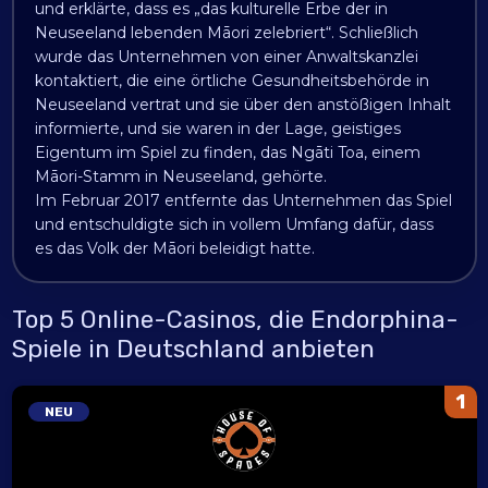
und erklärte, dass es „das kulturelle Erbe der in
Neuseeland lebenden Māori zelebriert“. Schließlich
wurde das Unternehmen von einer Anwaltskanzlei
kontaktiert, die eine örtliche Gesundheitsbehörde in
Neuseeland vertrat und sie über den anstößigen Inhalt
informierte, und sie waren in der Lage, geistiges
Eigentum im Spiel zu finden, das Ngāti Toa, einem
Māori-Stamm in Neuseeland, gehörte.
Im Februar 2017 entfernte das Unternehmen das Spiel
und entschuldigte sich in vollem Umfang dafür, dass
es das Volk der Māori beleidigt hatte.
Top 5 Online-Casinos, die Endorphina-
Spiele in Deutschland anbieten
1
NEU