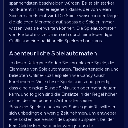
spannendsten beschreiben würden. Es ist ein starker
Konkurrent in seiner eigenen Klasse, der von vielen
Spielern anerkannt wird. Die Spiele weisen in der Regel
die gleichen Merkmale auf, sodass die Spieler immer
wissen, was sie erwarten können. Die Spielautomaten
von Endorphina zeichnen sich durch eine lebendige
Grafik und eine traditionelle Spielmechanik aus.
Abenteurliche Spielautomaten
In dieser Kategorie finden Sie komplexere Spiele, die
Elemente von Spielautomaten, Tischkartenspielen und
beliebten Online-Puzzlespielen wie Candy Crush
kombinieren. Viele dieser Spiele sind so tiefgründig,
dass eine einzige Runde 5 Minuten oder mehr dauern
kann, und folglich sind die Einsätze in der Regel höher
als bei den einfacheren Automatenspielen.
Bevor ein Spieler eines dieser Spiele genießt, sollte er
sich unbedingt ein wenig Zeit nehmen, um entweder
eine kostenlose Version des Spiels zu spielen, bei der
kein Geld riskiert wird oder wenigstens die