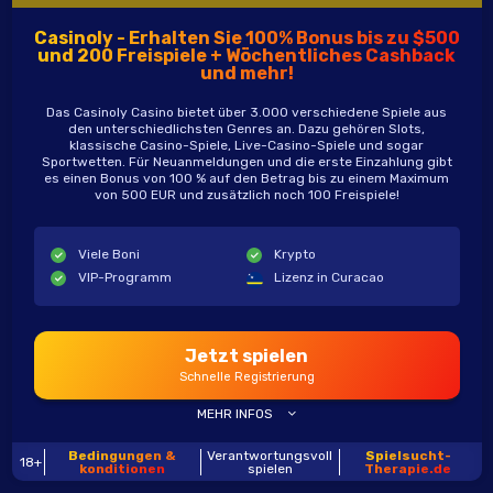
Casinoly - Erhalten Sie 100% Bonus bis zu $500
und 200 Freispiele + Wöchentliches Cashback
und mehr!
Das Casinoly Casino bietet über 3.000 verschiedene Spiele aus
den unterschiedlichsten Genres an. Dazu gehören Slots,
klassische Casino-Spiele, Live-Casino-Spiele und sogar
Sportwetten. Für Neuanmeldungen und die erste Einzahlung gibt
es einen Bonus von 100 % auf den Betrag bis zu einem Maximum
von 500 EUR und zusätzlich noch 100 Freispiele!
Viele Boni
Krypto
VIP-Programm
Lizenz in Curacao
Jetzt spielen
Schnelle Registrierung
MEHR INFOS
Bedingungen &
Verantwortungsvoll
Spielsucht-
18+
konditionen
spielen
Therapie.de