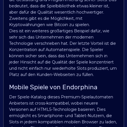
bedeutet, dass die Spielbibliothek etwas kleiner ist,
aber dafür die Qualität wesentlich hochwertiger.
Zweitens gibt es die Möglichkeit, mit
Kryptowährungen wie Bitcoin zu spielen.
Dies ist ein weiteres großartiges Beispiel dafür, wie
sehr sich das Unternehmen der modernen
Technologie verschrieben hat. Der letzte Vorteil ist die
Konzentration auf Automatenspiele. Die Spieler
können sicher sein, dass das Unternehmen sich in
jeder Hinsicht auf die Qualität der Spiele konzentriert
und nicht einfach nur wiederholte Slots produziert, um
Platz auf den Kunden-Webseiten zu füllen.
Mobile Spiele von Endorphina
Der Spiele-Katalog dieses Premium-Spielautomaten
Anbieters ist cross-kompatibel, wobei neuere
Versionen auf HTML5-Technologie basieren. Dies
ermöglicht es Smartphone- und Tablet-Nutzern, die
Slots in jedem kompatiblen mobilen Browser zu laden,