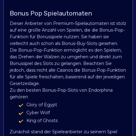
Bonus Pop Spielautomaten
Dieser Anbieter von Premium-Spielautomaten ist stolz
auf eine große Anzahl von Spielen, die die Bonus-Pop-
Funktion für Bonusspiele nutzen. Sie haben sie
vielleicht auch schon als Bonus-Buy-Slots gesehen.
Die Bonus-Pop-Funktion ermöglicht es den Spielern,
das Drehen der Walzen zu umgehen und direkt zum
Bonusspiel des Slots zu gelangen. Beachten Sie
jedoch, dass nicht alle Casinos die Bonus-Pop-Funktion
für alle Spiele freischalten, basierend auf der jeweiligen
Gesetzeslage.
Zu den besten Bonus-Pop-Slots von Endorphina
gehören
Glory of Egypt
Cyber Wolf
King of Ghosts
Zunächst stand der Spieleanbieter zu seinem Spiel