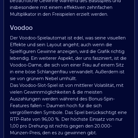
beträchtliche Gewinne während des Basisspiels und
insbesondere mit einem effektiven zehnfachen
Multiplikator in den Freispielen erzielt werden.
Voodoo
Der Voodoo-Spielautomat ist edel, was seine visuellen
Effekte und sein Layout angeht; auch wenn die
Spielfiguren Gewinne anzeigen, wird die Grafik richtig
lebendig. Ein weiterer Aspekt, der uns fasziniert, ist die
Voodoo-Dame, die sich von einer Frau auf einem Sitz
in eine böse Schlangenfrau verwandelt. Außerdem ist
sie von grünem Nebel umhüllt.
Das Voodoo-Slot-Spiel ist von mittlerer Volatilität, mit
vielen Gewinnmöglichkeiten & die meisten
Auszahlungen werden während des Bonus-Spin-
Features fallen – Daumen hoch für die sich
vergrößernden Symbole. Das Spiel berücksichtigt eine
RTP-Rate von 96,00 %. Der höchste Einsatz von nur
1,00 pro Drehung ist nichts gegen den 20.000-
Münzen-Preis, den es zu gewinnen gibt.