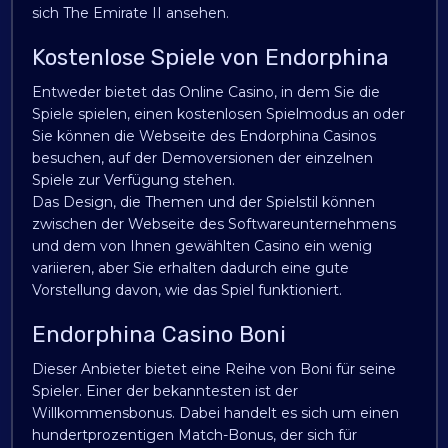
sich The Emirate II ansehen.
Kostenlose Spiele von Endorphina
Entweder bietet das Online Casino, in dem Sie die
Spiele spielen, einen kostenlosen Spielmodus an oder
Sie können die Webseite des Endorphina Casinos
besuchen, auf der Demoversionen der einzelnen
Spiele zur Verfügung stehen.
Das Design, die Themen und der Spielstil können
zwischen der Webseite des Softwareunternehmens
und dem von Ihnen gewählten Casino ein wenig
variieren, aber Sie erhalten dadurch eine gute
Vorstellung davon, wie das Spiel funktioniert.
Endorphina Casino Boni
Dieser Anbieter bietet eine Reihe von Boni für seine
Spieler. Einer der bekanntesten ist der
Willkommensbonus. Dabei handelt es sich um einen
hundertprozentigen Match-Bonus, der sich für