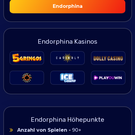
Endorphina
Endorphina Kasinos
Endorphina Höhepunkte
Anzahl von Spielen -
90+