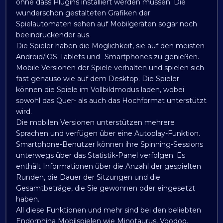
ohne dass Plugins installiert werden müssen. Die
wunderschön gestalteten Grafiken der
Spielautomaten sehen auf Mobilgeräten sogar noch
beeindruckender aus.
Die Spieler haben die Möglichkeit, sie auf den meisten
Android/iOS-Tablets und -Smartphones zu genießen.
Mobile Versionen der Spiele verhalten und spielen sich
fast genauso wie auf dem Desktop. Die Spieler
können die Spiele im Vollbildmodus laden, wobei
sowohl das Quer- als auch das Hochformat unterstützt
wird.
Die mobilen Versionen unterstützen mehrere
Sprachen und verfügen über eine Autoplay-Funktion.
Smartphone-Benutzer können ihre Spinning-Sessions
unterwegs über das Statistik-Panel verfolgen. Es
enthält Informationen über die Anzahl der gespielten
Runden, die Dauer der Sitzungen und die
Gesamtbeträge, die Sie gewonnen oder eingesetzt
haben.
All diese Funktionen und mehr sind bei den beliebten
Endorphina Mobilspielen wie Minotaurus, Voodoo,