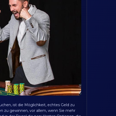
hen, ist die Möglichkeit, echtes Geld zu
en zu gewinnen, vor allem, wenn Sie mehr