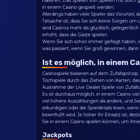
riskieren. Das Spielen von Spielen mit solch
in einem Casino gespielt werden.
Allerdings haben viele Spieler das Vorurteil, 
Tatsache ist, dass Sie sich keine Sorgen um 
sind Casinos mehr als glücklich, gelegentli
erhöht, dass die Gäste spielen.
Wenn Sie sich schon immer gefragt haben, wi
was passiert, wenn Sie groß gewinnen, dann le
Ist es möglich, in einem C
Casinospiele basieren auf dem Zufallsprinzi
Tischspiele durch das Ziehen von Karten, da
Ausnahme der Live Dealer Spiele von Zufallsza
Es ist durchaus möglich, in einem Casino vie
viel höhere Auszahlungen als andere, und Si
erkundigen oder die Spieldetails lesen, wen
beeinflußt wird. Je höher Ihr Einsatz ist, des
Sie in einem Casino spielen können, um Ihn
Jackpots