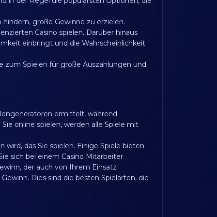
nd in der Regel die populärsten Optionen, die
ran hindern, große Gewinne zu erzielen.
enzierten Casino spielen. Darüber hinaus
mkeit einbringt und die Wahrscheinlichkeit
ele zum Spielen für große Auszahlungen und
hlengeneratoren ermittelt, während
e online spielen, werden alle Spiele mit
wird, das Sie spielen. Einige Spiele bieten
ie sich bei einem Casino Mitarbeiter
Gewinn, der auch von Ihrem Einsatz
r Gewinn. Dies sind die besten Spielarten, die