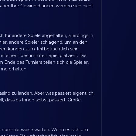
 aber Ihre Gewinnchancen werden sich nicht
h für andere Spiele abgehalten, allerdings in
nier, andere Spieler schlagend, um an den
ren können zum Teil beträchtlich sein.
 in einem bestimmten Spiel platziert. Die
nde des Turniers teilen sich die Spieler,
nne erhalten.
ino zu landen. Aber was passiert eigentlich,
l, dass es Ihnen selbst passiert. Große
ie normalerweise warten. Wenn es sich um