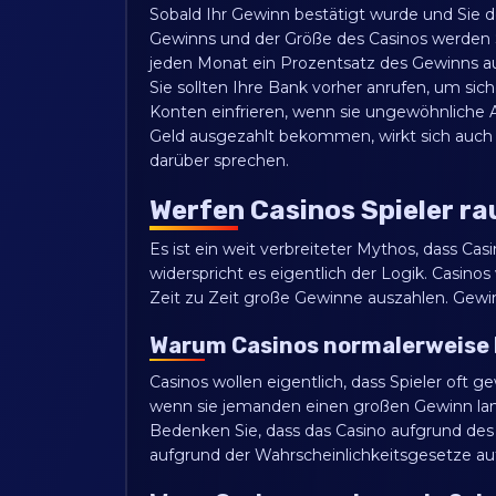
Sobald Ihr Gewinn bestätigt wurde und Sie de
Gewinns und der Größe des Casinos werden Si
jeden Monat ein Prozentsatz des Gewinns a
Sie sollten Ihre Bank vorher anrufen, um si
Konten einfrieren, wenn sie ungewöhnliche Akt
Geld ausgezahlt bekommen, wirkt sich auch 
darüber sprechen.
Werfen Casinos Spieler ra
Es ist ein weit verbreiteter Mythos, dass Cas
widerspricht es eigentlich der Logik. Casin
Zeit zu Zeit große Gewinne auszahlen. Gewin
Warum Casinos normalerweise 
Casinos wollen eigentlich, dass Spieler oft
wenn sie jemanden einen großen Gewinn lande
Bedenken Sie, dass das Casino aufgrund des 
aufgrund der Wahrscheinlichkeitsgesetze au