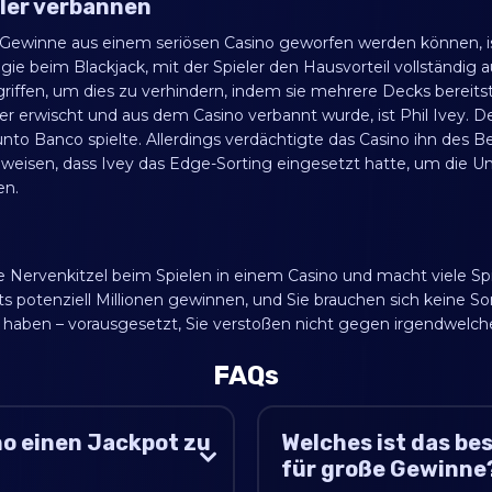
ler verbannen
r Gewinne aus einem seriösen Casino geworfen werden können, i
egie beim Blackjack, mit der Spieler den Hausvorteil vollständig 
ffen, um dies zu verhindern, indem sie mehrere Decks bereitst
der erwischt und aus dem Casino verbannt wurde, ist Phil Ivey. 
unto Banco spielte. Allerdings verdächtigte das Casino ihn des 
eweisen, dass Ivey das Edge-Sorting eingesetzt hatte, um die 
en.
e Nervenkitzel beim Spielen in einem Casino und macht viele S
ts potenziell Millionen gewinnen, und Sie brauchen sich keine 
 haben – vorausgesetzt, Sie verstoßen nicht gegen irgendwelch
FAQs
ino einen Jackpot zu
Welches ist das be
für große Gewinne