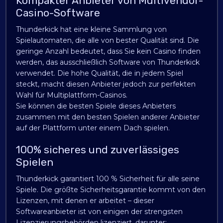
Kompakter Anbieter von Multivendor-
Casino-Software
Thunderkick hat eine kleine Sammlung von
Spielautomaten, die alle von bester Qualität sind. Die
geringe Anzahl bedeutet, dass Sie kein Casino finden
werden, das ausschließlich Software von Thunderkick
verwendet. Die hohe Qualität, die in jedem Spiel
steckt, macht diesen Anbieter jedoch zur perfekten
Wahl für Multiplattform-Casinos.
Sie können die besten Spiele dieses Anbieters
zusammen mit den besten Spielen anderer Anbieter
auf der Plattform unter einem Dach spielen.
100% sicheres und zuverlässiges
Spielen
Thunderkick garantiert 100 % Sicherheit für alle seine
Spiele. Die größte Sicherheitsgarantie kommt von den
Lizenzen, mit denen er arbeitet – dieser
Softwareanbieter ist von einigen der strengsten
Lizenzierungsbehörden lizenziert, darunter: