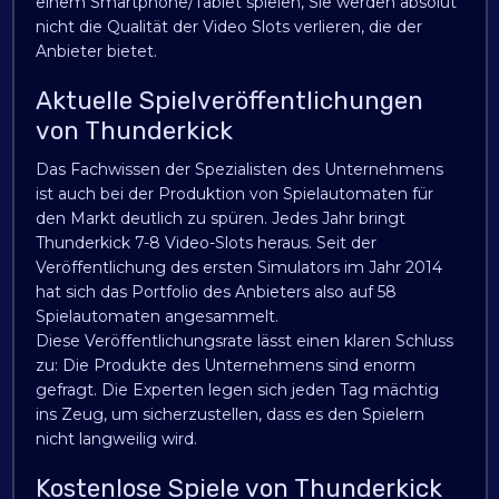
einem Smartphone/Tablet spielen, Sie werden absolut
nicht die Qualität der Video Slots verlieren, die der
Anbieter bietet.
Aktuelle Spielveröffentlichungen
von Thunderkick
Das Fachwissen der Spezialisten des Unternehmens
ist auch bei der Produktion von Spielautomaten für
den Markt deutlich zu spüren. Jedes Jahr bringt
Thunderkick 7-8 Video-Slots heraus. Seit der
Veröffentlichung des ersten Simulators im Jahr 2014
hat sich das Portfolio des Anbieters also auf 58
Spielautomaten angesammelt.
Diese Veröffentlichungsrate lässt einen klaren Schluss
zu: Die Produkte des Unternehmens sind enorm
gefragt. Die Experten legen sich jeden Tag mächtig
ins Zeug, um sicherzustellen, dass es den Spielern
nicht langweilig wird.
Kostenlose Spiele von Thunderkick