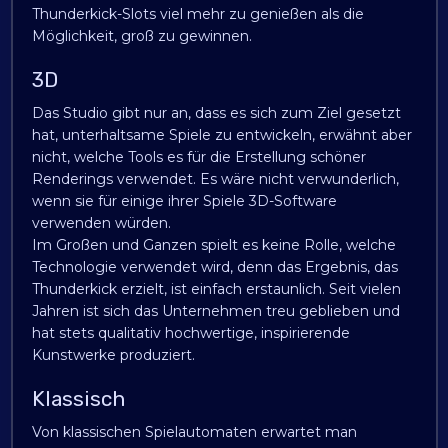
Thunderkick-Slots viel mehr zu genießen als die
Möglichkeit, groß zu gewinnen.
3D
Das Studio gibt nur an, dass es sich zum Ziel gesetzt
hat, unterhaltsame Spiele zu entwickeln, erwähnt aber
nicht, welche Tools es für die Erstellung schöner
Renderings verwendet. Es wäre nicht verwunderlich,
wenn sie für einige ihrer Spiele 3D-Software
verwenden würden.
Im Großen und Ganzen spielt es keine Rolle, welche
Technologie verwendet wird, denn das Ergebnis, das
Thunderkick erzielt, ist einfach erstaunlich. Seit vielen
Jahren ist sich das Unternehmen treu geblieben und
hat stets qualitativ hochwertige, inspirierende
Kunstwerke produziert.
Klassisch
Von klassischen Spielautomaten erwartet man