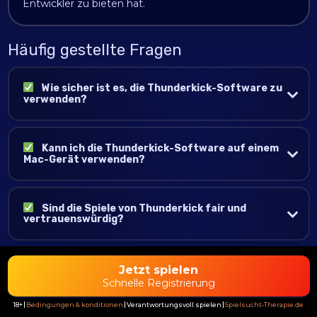
Entwickler zu bieten hat.
Häufig gestellte Fragen
Wie sicher ist es, die Thunderkick-Software zu
verwenden?
Kann ich die Thunderkick-Software auf einem
Mac-Gerät verwenden?
Sind die Spiele von Thunderkick fair und
vertrauenswürdig?
Sind Thunderkick Slots mobilfreundlich?
Jetzt spielen
Schnelle Registrierung
18+
Bedingungen & konditionen
Verantwortungsvoll spielen
Spielsucht-Therapie.de