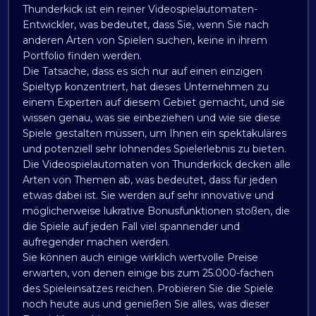
Thunderkick ist ein reiner Videospielautomaten-
Entwickler, was bedeutet, dass Sie, wenn Sie nach
anderen Arten von Spielen suchen, keine in ihrem
Portfolio finden werden.
Die Tatsache, dass es sich nur auf einen einzigen
Spieltyp konzentriert, hat dieses Unternehmen zu
einem Experten auf diesem Gebiet gemacht, und sie
wissen genau, was sie einbeziehen und wie sie diese
Spiele gestalten müssen, um Ihnen ein spektakuläres
und potenziell sehr lohnendes Spielerlebnis zu bieten.
Die Videospielautomaten von Thunderkick decken alle
Arten von Themen ab, was bedeutet, dass für jeden
etwas dabei ist. Sie werden auf sehr innovative und
möglicherweise lukrative Bonusfunktionen stoßen, die
die Spiele auf jeden Fall viel spannender und
aufregender machen werden.
Sie können auch einige wirklich wertvolle Preise
erwarten, von denen einige bis zum 25.000-fachen
des Spieleinsatzes reichen. Probieren Sie die Spiele
noch heute aus und genießen Sie alles, was dieser