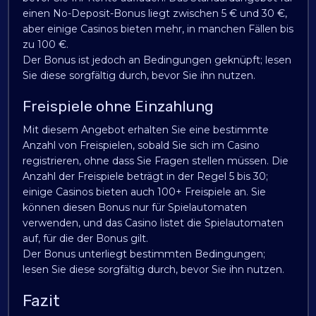
einen No-Deposit-Bonus liegt zwischen 5 € und 30 €,
aber einige Casinos bieten mehr, in manchen Fällen bis
zu 100 €.
Der Bonus ist jedoch an Bedingungen geknüpft; lesen
Sie diese sorgfältig durch, bevor Sie ihn nutzen.
Freispiele ohne Einzahlung
Mit diesem Angebot erhalten Sie eine bestimmte
Anzahl von Freispielen, sobald Sie sich im Casino
registrieren, ohne dass Sie Fragen stellen müssen. Die
Anzahl der Freispiele beträgt in der Regel 5 bis 30;
einige Casinos bieten auch 100+ Freispiele an. Sie
können diesen Bonus nur für Spielautomaten
verwenden, und das Casino listet die Spielautomaten
auf, für die der Bonus gilt.
Der Bonus unterliegt bestimmten Bedingungen;
lesen Sie diese sorgfältig durch, bevor Sie ihn nutzen.
Fazit