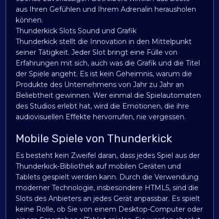
aus Ihren Gefühlen und Ihrem Adrenalin herausholen
können.
Thunderkick Slots Sound und Grafik
Thunderkick stellt die Innovation in den Mittelpunkt
seiner Tätigkeit. Jeder Slot bringt eine Fülle von
Erfahrungen mit sich, auch was die Grafik und die Titel
der Spiele angeht. Es ist kein Geheimnis, warum die
Produkte des Unternehmens von Jahr zu Jahr an
Beliebtheit gewinnen. Wer einmal die Spielautomaten
des Studios erlebt hat, wird die Emotionen, die ihre
audiovisuellen Effekte hervorrufen, nie vergessen.
Mobile Spiele von Thunderkick
Es besteht kein Zweifel daran, dass jedes Spiel aus der
Thunderkick-Bibliothek auf mobilen Geräten und
Tablets gespielt werden kann. Durch die Verwendung
moderner Technologie, insbesondere HTML5, sind die
Slots des Anbieters an jedes Gerät anpassbar. Es spielt
keine Rolle, ob Sie von einem Desktop-Computer oder