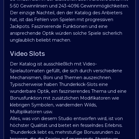
5-50 Gewinnlinien und 243-4096 Gewinnmöglichkeiten.
Der einzige Nachteil, den der Katalog des Anbieters
hat, ist das Fehlen von Spielen mit progressiven
Jackpots. Faszinierende Funktionen und eine
ansprechende Optik würden solche Spiele sicherlich
unglaublich beliebt machen.
Video Slots
Der Katalog ist ausschließlich mit Video-
Spielautomaten gefüllt, die sich durch verschiedene
Mechanismen, Boni und Themen auszeichnen.
Typischerweise haben Thunderkick-Slots eine
wunderbare Optik, ein faszinierendes Thema und eine
Bonusfunktion mit zusätzlichen Modifikatoren wie
klebrigen Symbolen, wandernden Wilds,
Multiplikatoren usw.
Alles, was von diesem Studio entworfen wird, ist von
höchster Qualität und bietet ein fesselndes Erlebnis.
Thunderkick liebt es, mehrstufige Bonusrunden zu
kreieren, die die Spieler auf spannende Abenteuer