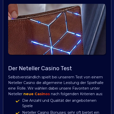
Der Neteller Casino Test
Selbstverständlich spielt bei unserem Test von einem
Neteller Casino die allgemeine Leistung der Spielhalle
eine Rolle. Wir wählen dabei unsere Favoriten unter
Neteller
neue Casinos
nach folgenden Kriterien aus:
Die Anzahl und Qualität der angebotenen
Spiele
Neteller Casino Bonuses: sehr oft bietet ein