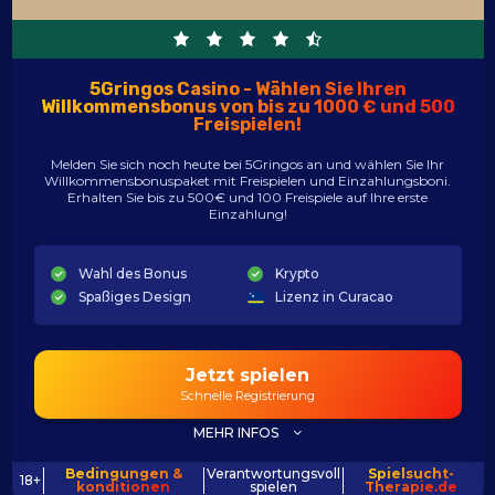
5Gringos Casino - Wählen Sie Ihren
Willkommensbonus von bis zu 1000 € und 500
Freispielen!
Melden Sie sich noch heute bei 5Gringos an und wählen Sie Ihr
Willkommensbonuspaket mit Freispielen und Einzahlungsboni.
Erhalten Sie bis zu 500€ und 100 Freispiele auf Ihre erste
Einzahlung!
Wahl des Bonus
Krypto
Spaßiges Design
Lizenz in Curacao
Jetzt spielen
Schnelle Registrierung
MEHR INFOS
Bedingungen &
Verantwortungsvoll
Spielsucht-
18+
konditionen
spielen
Therapie.de