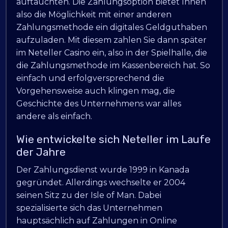
auftauchten. Die Zahlungsoption bietet Ihnen
also die Möglichkeit mit einer anderen
Zahlungsmethode ein digitales Geldguthaben
aufzuladen. Mit diesem zahlen Sie dann später
im Neteller Casino ein, also in der Spielhalle, die
die Zahlungsmethode im Kassenbereich hat. So
einfach und erfolgversprechend die
Vorgehensweise auch klingen mag, die
Geschichte des Unternehmens war alles
andere als einfach.
Wie entwickelte sich Neteller im Laufe
der Jahre
Der Zahlungsdienst wurde 1999 in Kanada
gegründet. Allerdings wechselte er 2004
seinen Sitz zu der Isle of Man. Dabei
spezialisierte sich das Unternehmen
hauptsächlich auf Zahlungen in Online