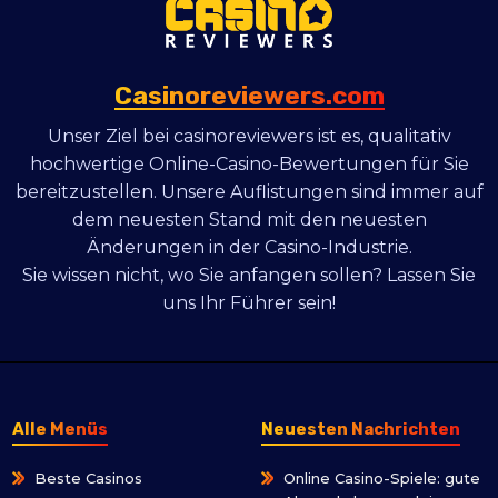
Casinoreviewers.com
Unser Ziel bei casinoreviewers ist es, qualitativ
hochwertige Online-Casino-Bewertungen für Sie
bereitzustellen. Unsere Auflistungen sind immer auf
dem neuesten Stand mit den neuesten
Änderungen in der Casino-Industrie.
Sie wissen nicht, wo Sie anfangen sollen? Lassen Sie
uns Ihr Führer sein!
Alle Menüs
Neuesten Nachrichten
Beste Casinos
Online Casino-Spiele: gute