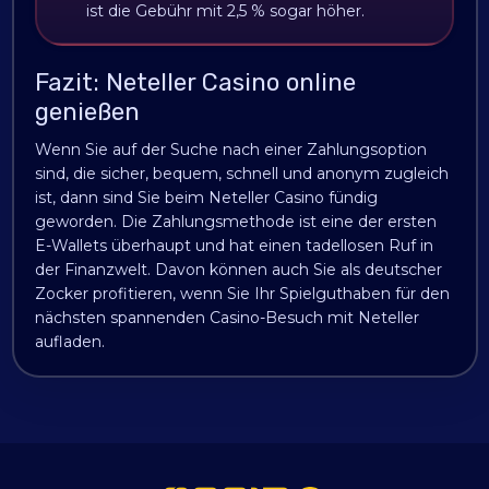
ist die Gebühr mit 2,5 % sogar höher.
Fazit: Neteller Casino online
genießen
Wenn Sie auf der Suche nach einer Zahlungsoption
sind, die sicher, bequem, schnell und anonym zugleich
ist, dann sind Sie beim Neteller Casino fündig
geworden. Die Zahlungsmethode ist eine der ersten
E-Wallets überhaupt und hat einen tadellosen Ruf in
der Finanzwelt. Davon können auch Sie als deutscher
Zocker profitieren, wenn Sie Ihr Spielguthaben für den
nächsten spannenden Casino-Besuch mit Neteller
aufladen.