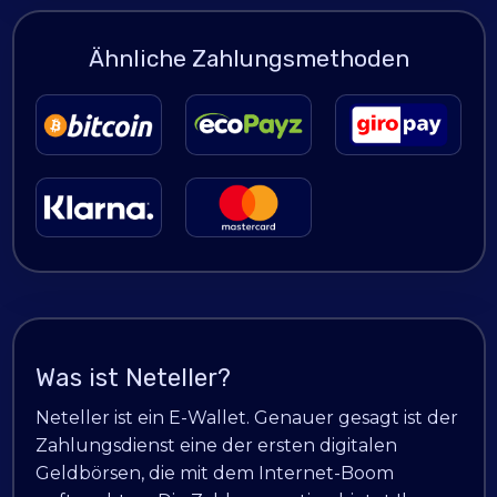
Ähnliche Zahlungsmethoden
Was ist Neteller?
Neteller ist ein E-Wallet. Genauer gesagt ist der
Zahlungsdienst eine der ersten digitalen
Geldbörsen, die mit dem Internet-Boom