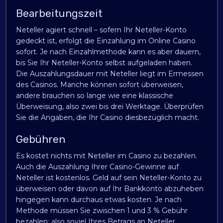
Bearbeitungszeit
Neteller agiert schnell – sofern Ihr Neteller-Konto
gedeckt ist, erfolgt die Einzahlung im Online Casino
sofort. Je nach Einzahlmethode kann es aber dauern,
bis Sie Ihr Neteller-Konto selbst aufgeladen haben.
Die Auszahlungsdauer mit Neteller liegt im Ermessen
des Casinos. Manche können sofort überweisen,
andere brauchen so lange wie eine klassische
Überweisung, also zwei bis drei Werktage. Überprüfen
Sie die Angaben, die Ihr Casino diesbezüglich macht.
Gebühren
Es kostet nichts mit Neteller im Casino zu bezahlen.
Auch die Auszahlung Ihrer Casino-Gewinne auf
Neteller ist kostenlos. Geld auf sein Neteller-Konto zu
überweisen oder davon auf Ihr Bankkonto abzuheben
hingegen kann durchaus etwas kosten. Je nach
Methode müssen Sie zwischen 1 und 3 % Gebühr
bezahlen; also soviel Ihres Betrags an Neteller