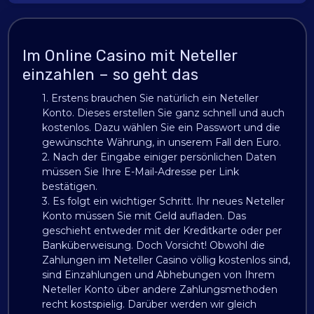
Im Online Casino mit Neteller
einzahlen – so geht das
1. Erstens brauchen Sie natürlich ein Neteller
Konto. Dieses erstellen Sie ganz schnell und auch
kostenlos. Dazu wählen Sie ein Passwort und die
gewünschte Währung, in unserem Fall den Euro.
2. Nach der Eingabe einiger persönlichen Daten
müssen Sie Ihre E-Mail-Adresse per Link
bestätigen.
3. Es folgt ein wichtiger Schritt. Ihr neues Neteller
Konto müssen Sie mit Geld aufladen. Das
geschieht entweder mit der Kreditkarte oder per
Banküberweisung. Doch Vorsicht! Obwohl die
Zahlungen im Neteller Casino völlig kostenlos sind,
sind Einzahlungen und Abhebungen von Ihrem
Neteller Konto über andere Zahlungsmethoden
recht kostspielig. Darüber werden wir gleich