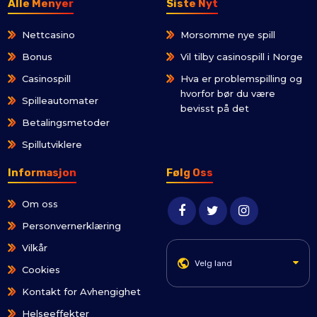
Alle Menyer
Siste Nyt
Nettcasino
Morsomme nye spill
Bonus
Vil tilby casinospill i Norge
Casinospill
Hva er problemspilling og
hvorfor bør du være
Spilleautomater
bevisst på det
Betalingsmetoder
Spillutviklere
Informasjon
Følg Oss
Om oss
Personvernerklæring
Vilkår
Velg land
Cookies
Kontakt for Avhengighet
Helseeffekter