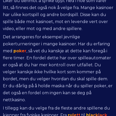
Liker du derimot å synke dypt ned i noe som varer
litt, så finnes det også nok å velge fra. Mange kasinoer
har ulike kortspill og andre bordspill. Disse kan du
spille både mot kasinoet, mot en levende vert over
video, eller mot og med andre spillere.
Det arrangeres for eksempel jevnlige
pokerturneringer i mange kasinoer. Har du erfaring
med
poker
, så vet du kanskje at dette kan foregå i
flere timer. En fordel dette har over spilleautomater
er også at du har mer kontroll over utfallet. Du
velger kanskje ikke hvilke kort som kommer på
bordet, men du velger hvordan du skal spille dem.
Er du dårlig på å holde maska når du spiller poker, er
det også en fordel om ingen kan se deg på
nettkasino.
I tillegg kan du velge fra de fleste andre spillene du
kjenner fra fysiske kasinoer. Fra
rulett
til
blackjack
,