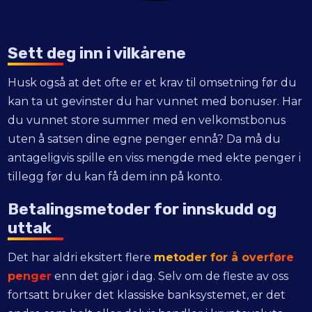
Sett deg inn i vilkårene
Husk også at det ofte er et krav til omsetning før du
kan ta ut gevinster du har vunnet med bonuser. Har
du vunnet store summer med en velkomstbonus
uten å satsen dine egne penger ennå? Da må du
antageligvis spille en viss mengde med ekte penger i
tillegg før du kan få dem inn på konto.
Betalingsmetoder for innskudd og
uttak
Det har aldri eksitert flere
metoder for å overføre
penger
enn det gjør i dag. Selv om de fleste av oss
fortsatt bruker det klassiske banksystemet, er det