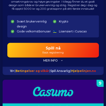
omsetningskrav og høye gevingster. I tillegg finner du et godt
design som både er brukervennlig og stilig. Registrer deg i dag og
få opptil 5000 kr og 200 gratisspinn på ditt første innskudd!
Svært brukervennlig
Krypto
design
Gode velkomstbonuser
Lisensiert i Curacao
Spill nå
Rask registrering
MER INFO
18+
Betingelser og vilkår
Spill Ansvarlig
Hjelpelinjen.no
9