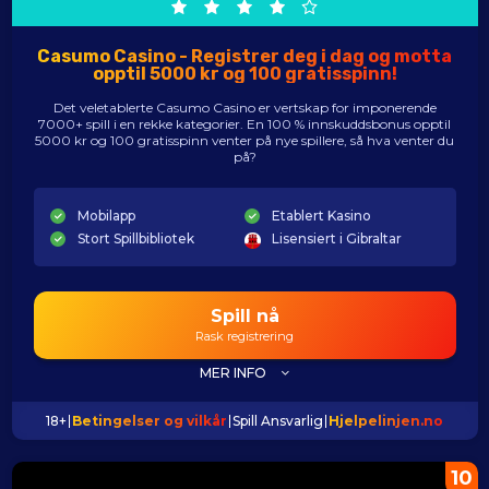
Casumo Casino - Registrer deg i dag og motta
opptil 5000 kr og 100 gratisspinn!
Det veletablerte Casumo Casino er vertskap for imponerende
7000+ spill i en rekke kategorier. En 100 % innskuddsbonus opptil
5000 kr og 100 gratisspinn venter på nye spillere, så hva venter du
på?
Mobilapp
Etablert Kasino
Stort Spillbibliotek
Lisensiert i Gibraltar
Spill nå
Rask registrering
MER INFO
18+
Betingelser og vilkår
Spill Ansvarlig
Hjelpelinjen.no
10