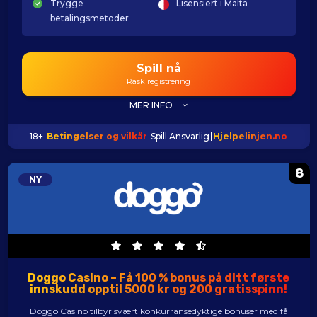
Trygge
Lisensiert i Malta
betalingsmetoder
Spill nå
Rask registrering
MER INFO
18+
Betingelser og vilkår
Spill Ansvarlig
Hjelpelinjen.no
8
NY
Doggo Casino – Få 100 % bonus på ditt første
innskudd opptil 5000 kr og 200 gratisspinn!
Doggo Casino tilbyr svært konkurransedyktige bonuser med få