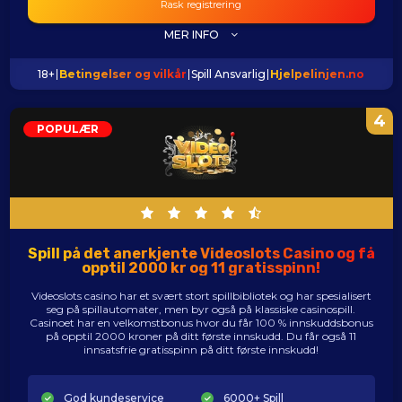
Rask registrering
MER INFO
18+
Betingelser og vilkår
Spill Ansvarlig
Hjelpelinjen.no
4
POPULÆR
Spill på det anerkjente Videoslots Casino og få
opptil 2000 kr og 11 gratisspinn!
Videoslots casino har et svært stort spillbibliotek og har spesialisert
seg på spillautomater, men byr også på klassiske casinospill.
Casinoet har en velkomstbonus hvor du får 100 % innskuddsbonus
på opptil 2000 kroner på ditt første innskudd. Du får også 11
innsatsfrie gratisspinn på ditt første innskudd!
God kundeservice
6000+ Spill