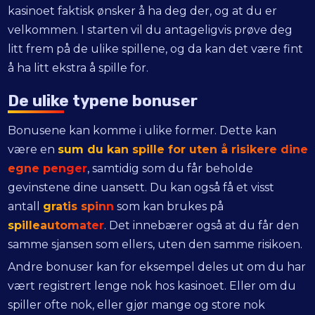
kasinoet faktisk ønsker å ha deg der, og at du er
velkommen. I starten vil du antageligvis prøve deg
litt frem på de ulike spillene, og da kan det være fint
å ha litt ekstra å spille for.
De ulike typene bonuser
Bonusene kan komme i ulike former. Dette kan
være en
sum du kan spille for uten å risikere dine
egne penger
, samtidig som du får beholde
gevinstene dine uansett. Du kan også få et visst
antall
gratis spinn
som kan brukes på
spilleautomater
. Det innebærer også at du får den
samme sjansen som ellers, uten den samme risikoen.
Andre bonuser kan for eksempel deles ut om du har
vært registrert lenge nok hos kasinoet. Eller om du
spiller ofte nok, eller gjør mange og store nok