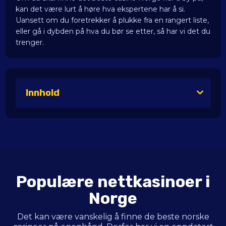
kan det være lurt å høre hva ekspertene har å si.
Uansett om du foretrekker å plukke fra en rangert liste,
eller gå i dybden på hva du bør se etter, så har vi det du
trenger.
Innhold
Populære nettkasinoer i
Norge
Det kan være vanskelig å finne de beste norske