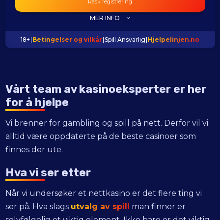
Rask registrering
MER INFO
18+
Betingelser og vilkår
Spill Ansvarlig
Hjelpelinjen.no
Vårt team av kasinoeksperter er her
for å hjelpe
Vi brenner for gambling og spill på nett. Derfor vil vi
alltid være oppdaterte på de beste casinoer som
finnes der ute.
Hva vi ser etter
Når vi undersøker et nettkasino er det flere ting vi
ser på. Hva slags
utvalg av spill
man finner er
selvfølgelig et viktig element. Ikke bare er det viktig