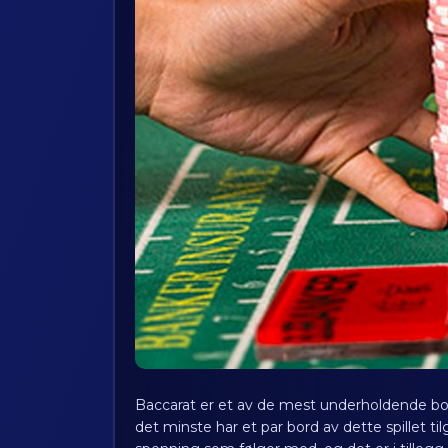
Baccarat er et av de mest underholdende bords
det minste har et par bord av dette spillet ti