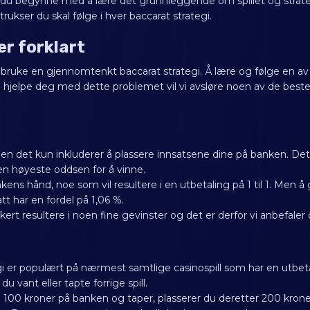
å du begynne med å lære det grunnleggende om spillet og strat
trukser du skal følge i hver baccarat strategi.
er forklart
 bruke en gjennomtenkt baccarat strategi. Å lære og følge en av
 hjelpe deg med dette problemet vil vi avsløre noen av de beste 
iden det kun inkluderer å plassere innsatsene dine på banken. De
en høyeste oddsen for å vinne.
s hånd, noe som vil resultere i en utbetaling på 1 til 1. Men å gjø
t har en fordel på 1,06 %.
ikkert resultere i noen fine gevinster og det er derfor vi anbefaler
er populært på nærmest samtlige casinospill som har en utbetali
 vant eller tapte forrige spill.
på 100 kroner på banken og taper, plasserer du deretter 200 kro