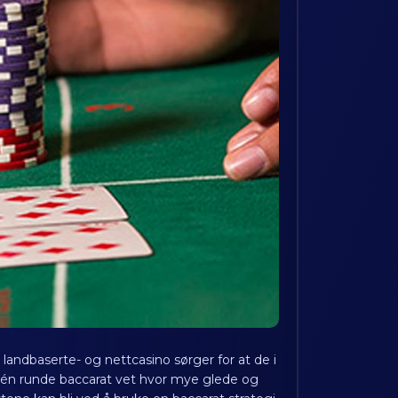
 landbaserte- og nettcasino sørger for at de i
inst én runde baccarat vet hvor mye glede og