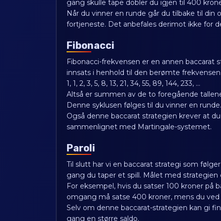
gang skulle tape dobler du igjen til 400 kron
Når du vinner en runde går du tilbake til din 
fortjeneste. Det anbefales derimot ikke for d
Fibonacci
Fibonacci-frekvensen er en annen baccarat str
innsats i henhold til den berømte frekvensen
1, 1, 2, 3, 5, 8, 13, 21, 34, 55, 89, 144, 233, …
Altså er summen av de to foregående tallene t
Denne syklusen følges til du vinner en rund
Også denne baccarat strategien krever at du 
sammenlignet med Martingale-systemet.
Paroli
Til slutt har vi en baccarat strategi som føl
gang du taper et spill. Målet med strategien 
For eksempel, hvis du satser 100 kroner på b
omgang må satse 400 kroner, mens du ved tap
Selv om denne baccarat-strategien kan gi fine 
gang en større saldo.