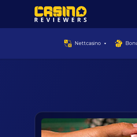
Nettcasino
Bon