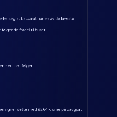
merke seg at baccarat har en av de laveste
 følgende fordel til huset:
ene er som følger:
ammenligner dette med 85,64 kroner på uavgjort