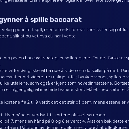
il gevinstene. Erfarne spillere er også klar over hvor store gevin
gynner å spille baccarat
 veldig populært spill, med et unikt format som skiller seg ut fra
ent, slik at du vet hva du har i vente.
deg av en baccarat strategi er spillereglene. For det første er sp
.
tte vil for øvrig ikke vil ha noe å si dersom du spiller på nett. 
baccarat er det videre tre mulige utfall; banken vinner, spilleren vin
e ulike utfallene, som også er kjent som hovedinnsatsene. Bortset
som er tilgjengelig vil imidlertid variere stort. Målet med spillet 
ortene fra 2 til 9 verdt det det står på dem, mens essene er verdt
rt. Hver hånd er verdsatt til kortene plusset sammen.
i på 7, mens en hånd på 8 og 6 er verdt 4. Årsaken bak dette er 
fra totalen. På grunn av denne regelen sier vi også at billedkorten