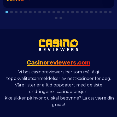
Casinoreviewers.com
Vi hos casinoreviewers har som mål å gi
toppkvalitetsanmeldelser av nettkasinoer for deg.
Våre lister er alltid oppdatert med de siste
endringene i casinobransjen.
Ikke sikker på hvor du skal begynne? La oss være din
guide!