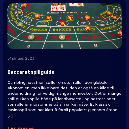
31 januar, 2023
Baccarat spillguide
Gamblingindustrien spiller en stor rolle i den globale
økonomien, men ikke bare det, den er også en kilde til
underholdning for veldig mange mennesker. Det er mange
spill du kan spille både på landbaserte- og nettcasinoer,
som alle er morsomme på sin unike måte. Et klassisk
casinospill som har klart å forbli populært gjennom årene
[…]
Les mer