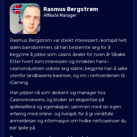
Rasmus Bergstrøm
Affiliate Manager
Rasmus Bergstrom var sterkt interessert i kortspill helt
siden barndommen, så han bestemte seg for å
begynne å jobbe som casino dealer for noen år tilbake.
Etter hvert som interessen og innsikten hans i
casinoindustrien vokste seg større, begynte han å søke
utenfor landbaserte kasinoer, og inn i nettverdenen til
iGaming.
Han jobber nå som skribent og manager hos
Casinoreviewers, og bruker sin ekspertise på
spilleradferd og egenskaper, sammen med sin egen
erfaring med online- og livespill, for å gi verdifulle
anmeldelser og informasjon om hvilke nettcasinoer du
bør spille på.