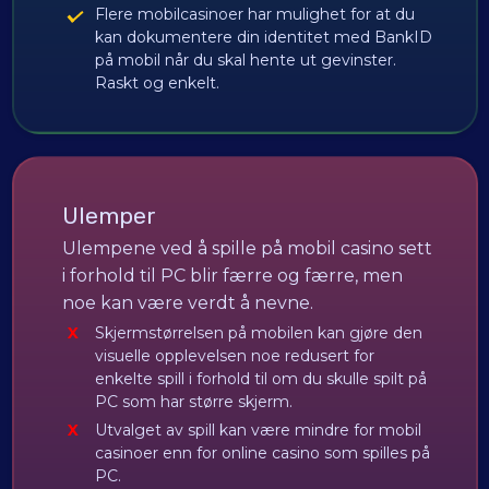
Flere mobilcasinoer har mulighet for at du
kan dokumentere din identitet med BankID
på mobil når du skal hente ut gevinster.
Raskt og enkelt.
Ulemper
Ulempene ved å spille på mobil casino sett
i forhold til PC blir færre og færre, men
noe kan være verdt å nevne.
Skjermstørrelsen på mobilen kan gjøre den
visuelle opplevelsen noe redusert for
enkelte spill i forhold til om du skulle spilt på
PC som har større skjerm.
Utvalget av spill kan være mindre for mobil
casinoer enn for online casino som spilles på
PC.