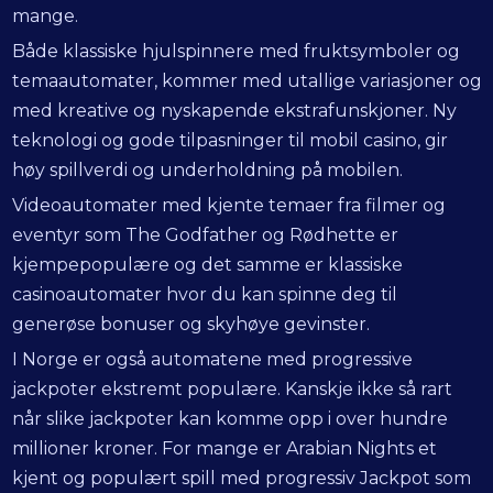
mange.
Både klassiske hjulspinnere med fruktsymboler og
temaautomater, kommer med utallige variasjoner og
med kreative og nyskapende ekstrafunskjoner. Ny
teknologi og gode tilpasninger til mobil casino, gir
høy spillverdi og underholdning på mobilen.
Videoautomater med kjente temaer fra filmer og
eventyr som The Godfather og Rødhette er
kjempepopulære og det samme er klassiske
casinoautomater hvor du kan spinne deg til
generøse bonuser og skyhøye gevinster.
I Norge er også automatene med progressive
jackpoter ekstremt populære. Kanskje ikke så rart
når slike jackpoter kan komme opp i over hundre
millioner kroner. For mange er Arabian Nights et
kjent og populært spill med progressiv Jackpot som