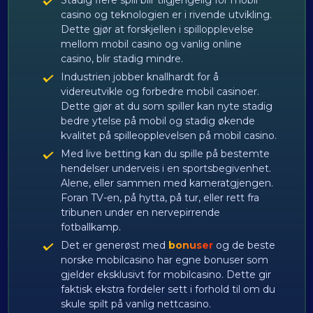
casino og teknologien er i rivende utvikling.
Dette gjør at forskjellen i spillopplevelse
mellom mobil casino og vanlig online
casino, blir stadig mindre.
Industrien jobber knallhardt for å
videreutvikle og forbedre mobil casinoer.
Dette gjør at du som spiller kan nyte stadig
bedre ytelse på mobil og stadig økende
kvalitet på spilleopplevelsen på mobil casino.
Med live betting kan du spille på bestemte
hendelser underveis i en sportsbegivenhet.
Alene, eller sammen med kameratgjengen.
Foran TV-en, på hytta, på tur, eller rett fra
tribunen under en nervepirrende
fotballkamp.
Det er generøst med
bonuser
og de beste
norske mobilcasino har egne bonuser som
gjelder eksklusivt for mobilcasino. Dette gir
faktisk ekstra fordeler sett i forhold til om du
skule spilt på vanlig nettcasino.