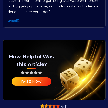
Rasmus mener online gambling skal være en morsom
og hyggelig opplevelse, så hvorfor kaste bort tiden din
der det ikke er verdt det?
How Helpful Was
This Article?
RATE NOW
5
(
1
)