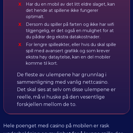
Har du en mobil av det litt eldre slaget, kan
det hende at spillene ikke fungerer
optimalt.
Dersom du spiller på farten og ikke har wifi
tilgjengelig, er det også en mulighet for at
du pådrar deg ekstra datakostnader.
For lengre spilleøkter, eller hvis du skal spille
spill med avansert grafikk og som krever
ekstra høy dataytelse, kan en del mobiler
komme til kort.
De fleste av ulempene har grunnlag i
sammenligning med vanlig nettcasino.
Det skal sies at selv om disse ulempene er
reelle, må vi huske på den vesentlige
forskjellen mellom de to.
Hele poenget med casino på mobilen er rask