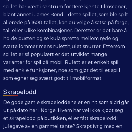
spillet har vært i sentrum for flere kjente filmscener,
blant annet i James Bond. I dette spillet, som ble spilt
allerede på 1600-tallet, kan du velge å satse på farge,
tall eller ulike kombinasjoner. Deretter er det bare å
holde pusten og se kula sprette mellom røde og
svarte lommer mens ruletthjulet snurrer. Ettersom
spillet er så populært er det utviklet mange
varianter for spil på mobil. Rulett er et enkelt spill
med enkle funksjoner, noe som gjør det til et spill
som egner seg svært godt til mobilformat.
Skrapelodd
De gode gamle skrapeloddene er en hit som aldri går
ut på dato her i Norge. Hvem har vel ikke kjøpt seg
et skrapelodd på butikken, eller fått skrapelodd i
julegave av en gammel tante? Skrapt ivrig med en