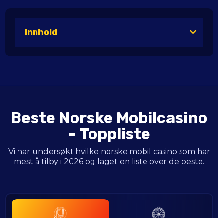
andre steder der det gjerne blir litt tid til overs.
Innhold
Beste Norske Mobilcasino
– Toppliste
Vi har undersøkt hvilke norske mobil casino som har
mest å tilby i 2026 og laget en liste over de beste.