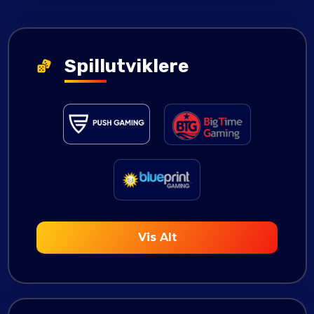
Spillutviklere
Vis Alt