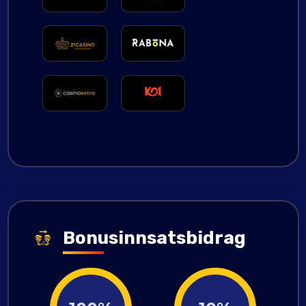
Bonusinnsatsbidrag