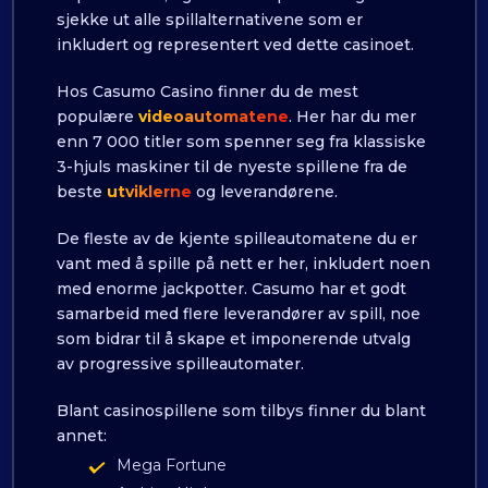
sjekke ut alle spillalternativene som er
inkludert og representert ved dette casinoet.
Hos Casumo Casino finner du de mest
populære
videoautomatene
. Her har du mer
enn 7 000 titler som spenner seg fra klassiske
3-hjuls maskiner til de nyeste spillene fra de
beste
utviklerne
og leverandørene.
De fleste av de kjente spilleautomatene du er
vant med å spille på nett er her, inkludert noen
med enorme jackpotter. Casumo har et godt
samarbeid med flere leverandører av spill, noe
som bidrar til å skape et imponerende utvalg
av progressive spilleautomater.
Blant casinospillene som tilbys finner du blant
annet:
Mega Fortune