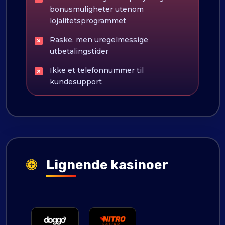
bonusmuligheter utenom
lojalitetsprogrammet
Raske, men uregelmessige
utbetalingstider
Ikke et telefonnummer til
kundesupport
Lignende kasinoer