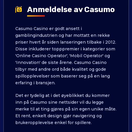
Anmeldelse av Casumo
Casumo Casino er godt ansett i
gamblingindustrien og har mottatt en rekke
priser hvert år siden lanseringen tilbake i 2012.
Disse inkluderer topppremier i kategorier som
'Online Casino Operator', 'Mobil Operator' og
'Innovation' de siste årene. Casumo Casino
tilbyr med andre ord både kvalitet og gode
spillopplevelser som baserer seg på en lang
erfaring i bransjen.
Det er tydelig at i det øyeblikket du kommer
inn på Casumo sine nettsider vil du legge
merke til at ting gjøres på sin egen unike måte.
Et rent, enkelt design gjør navigering og
brukeropplevelse enkel for spillere.