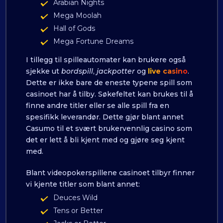
Arabian Nights
Mega Moolah
Hall of Gods
Mega Fortune Dreams
I tillegg til spilleautomater kan brukere også
sjekke ut
bordspill
,
jackpotter
og
live casino
.
Dette er ikke bare de eneste typene spill som
casinoet har å tilby. Søkefeltet kan brukes til å
finne andre titler eller se alle spill fra en
spesifikk leverandør. Dette gjør blant annet
Casumo til et svært brukervennlig casino som
det er lett å bli kjent med og gjøre seg kjent
med.
Blant videopokerspillene casinoet tilbyr finner
vi kjente titler som blant annet:
Deuces Wild
Tens or Better