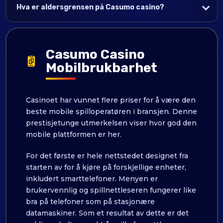
Hva er aldersgrensen på Casumo casino?
Casumo Casino
Mobilbrukbarhet
Casinoet har vunnet flere priser for å være den
beste mobile spilloperatøren i bransjen. Denne
prestisjetunge utmerkelsen viser hvor god den
mobile plattformen er her.
For det første er hele nettstedet designet fra
starten av for å kjøre på forskjellige enheter,
inkludert smarttelefoner. Menyen er
brukervennlig og spillnettleseren fungerer like
bra på telefoner som på stasjonære
datamaskiner. Som et resultat av dette er det