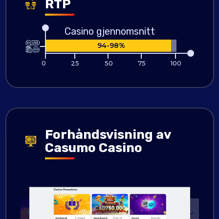
RTP
Casino gjennomsnitt
94-98%
0
25
50
75
100
Forhåndsvisning av
Casumo Casino