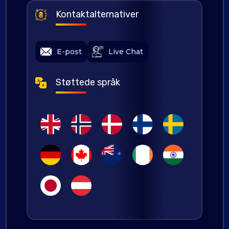
Kontaktalternativer
E-post
Live Chat
Støttede språk