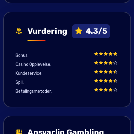
Vurdering
4.3/5
Bonus:
Casino Opplevelse:
Kundeservice:
Spill:
Betalingsmetoder:
Ansvarlig Gambling