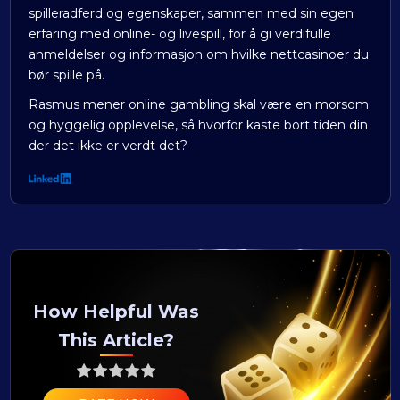
spilleradferd og egenskaper, sammen med sin egen
erfaring med online- og livespill, for å gi verdifulle
anmeldelser og informasjon om hvilke nettcasinoer du
bør spille på.
Rasmus mener online gambling skal være en morsom
og hyggelig opplevelse, så hvorfor kaste bort tiden din
der det ikke er verdt det?
How Helpful Was
This Article?