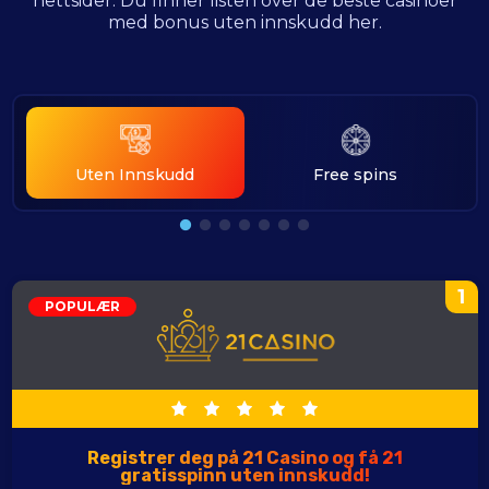
nettsider. Du finner listen over de beste casinoer
med bonus uten innskudd her.
Uten Innskudd
Free spins
1
POPULÆR
Registrer deg på 21 Casino og få 21
gratisspinn uten innskudd!