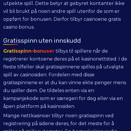
utpekte spill. Dette betyr at gebyret kontanter ikke
vil bli brukt på noen andre spill utenfor de som er
oppført for bonusen. Derfor tilbyr casinoene gratis
casino bonus.
Gratisspinn uten innskudd
Gratisspinn-bonuser
tilbys til spillere når de
registrerer kontoene deres på et kasinonettsted. I de
fleste tilfeller skal gratisspinnene spilles på utvalgte
spill av casinosiden. Fordelen med disse
gratisspinnene er at du kan vinne ekte penger mens
du spiller dem. De tildeles enten via en
kampanjekode som er særegen for deg eller via en
åpen plattform på kasinosiden.
Mange nettkasinoer tilbyr noen gratisspinn ved
registrering på sidene deres, for det meste for å