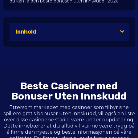
du kan få den beste bonusen uten innskudd i 2026.
Innhold
Beste Casinoer med
Bonuser Uten Innskudd
Ettersom markedet med casinoer som tilbyr sine
spillere gratis bonuser uten innskudd, vil også en liste
over disse casinoene stadig være under oppdatering.
Dette innebærer at du alltid vil kunne være trygg på
å finne den nyeste og beste informasjonen på våre