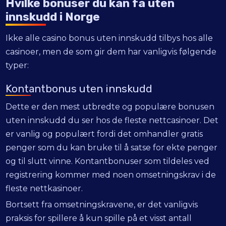
Hvilke bonuser du kan få uten
innskudd i Norge
Ikke alle casino bonus uten innskudd tilbys hos alle
casinoer, men de som gir dem har vanligvis følgende
typer:
Kontantbonus uten innskudd
Dette er den mest utbredte og populære bonusen
uten innskudd du ser hos de fleste nettcasinoer. Det
er vanlig og populært fordi det omhandler gratis
penger som du kan bruke til å satse for ekte penger
og til slutt vinne. Kontantbonuser som tildeles ved
registrering kommer med noen omsetningskrav i de
fleste nettkasinoer.
Bortsett fra omsetningskravene, er det vanligvis
praksis for spillere å kun spille på et visst antall