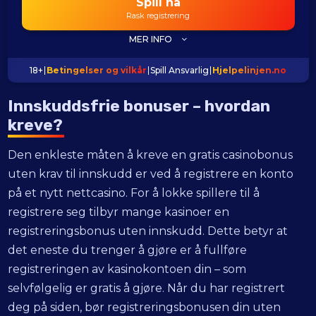
Spill nå
Rask registrering
MER INFO
18+
Betingelser og vilkår
Spill Ansvarlig
Hjelpelinjen.no
Innskuddsfrie bonuser – hvordan
kreve?
Den enkleste måten å kreve en gratis casinobonus
uten krav til innskudd er ved å registrere en konto
på et nytt nettcasino. For å lokke spillere til å
registrere seg tilbyr mange kasinoer en
registreringsbonus uten innskudd. Dette betyr at
det eneste du trenger å gjøre er å fullføre
registreringen av kasinokontoen din – som
selvfølgelig er gratis å gjøre. Når du har registrert
deg på siden, bør registreringsbonusen din uten