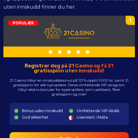
uten innskudd finner du her.
1
POPULÆR
Registrer deg på 21 Casino og få 21
gratisspinn uten innskudd!
21 Casino tilbyr en innskuddsbonus på 121 % opptil 1000 kr, samt 21
gratisspinn for alle nye spillere. Deres omfattende VIP-program
tilbyr ekstra bonuser for lojale spillere, som cashback, flere
gratisspinn og mer!
Bonus uden innskudd
Omfattende VIP-klubb
God sikkerhet
Lisensiert i Malta