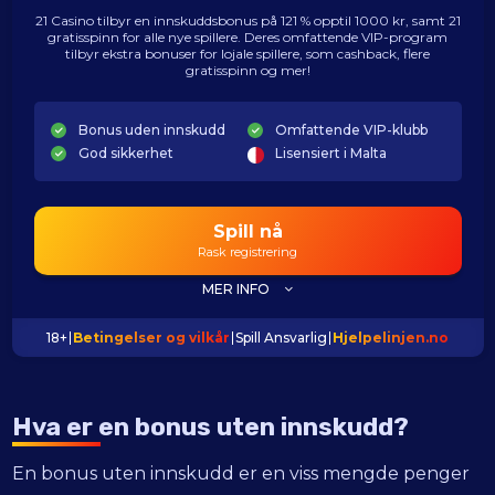
21 Casino tilbyr en innskuddsbonus på 121 % opptil 1000 kr, samt 21
gratisspinn for alle nye spillere. Deres omfattende VIP-program
tilbyr ekstra bonuser for lojale spillere, som cashback, flere
gratisspinn og mer!
Bonus uden innskudd
Omfattende VIP-klubb
God sikkerhet
Lisensiert i Malta
Spill nå
Rask registrering
MER INFO
18+
Betingelser og vilkår
Spill Ansvarlig
Hjelpelinjen.no
Hva er en bonus uten innskudd?
En bonus uten innskudd er en viss mengde penger