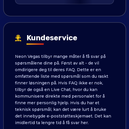
Kundeservice
Neon Vegas tilbyr mange måter å få svar på
spørsmålene dine på. Først av alt - de vil
omdirigere deg til deres FAQ. Dette er en
omfattende liste med spørsmål som du raskt
finner løsningen på. Hvis FAQ ikke er nok,
tilbyr de også en Live Chat, hvor du kan
kommunisere direkte med personalet for å
finne mer personlig hjelp. Hvis du har et
teknisk spørsmål, kan det være lurt å bruke
det innebygde e-poststøtteskjemaet. Det kan
imidlertid ta lengre tid å få svar her.