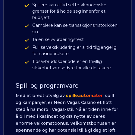
Spillere kan alltid sette økonomiske
grenser for å holde seg innenfor et
budsjett
Gamblere kan se transaksjonshistorikken
sin
Ta en selvvurderingstest
Full selvekskludering er alltid tilgjengelig
for casinobrukere
Tidsavbruddsperiode er en frivillig
sikkerhetsprosedyre for alle deltakere
Spill og programvare
Med et bredt utvalg av
spilleautomater
, spill
og kampanjer, er Neon Vegas Casino et flott
sted å ha moro i Vegas-stil. Nå er tiden inne for
å bli med i kasinoet og dra nytte av deres
enorme velkomstbonus. Velkomstbonusen er
spennende og har potensial til å gi deg et løft