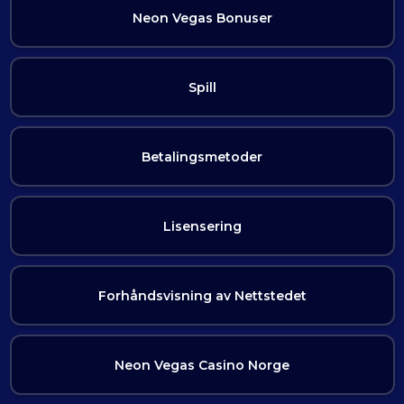
Neon Vegas Bonuser
Spill
Betalingsmetoder
Lisensering
Forhåndsvisning av Nettstedet
Neon Vegas Casino Norge