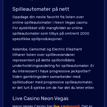
Spilleautomater på nett
Oppdage din neste favoritt fra listen over
online spilleautomater i Neon Vegas casino.
For øyeblikket står mangfoldet av online
spilleautomater som tilbys på omtrent 2000
spesifikke spillproduksjoner.
Kalamba, Gamomat og Electric Elephant
tilhører listen over spillleverandører
representert på dette spillområdets
underholdningsavdeling for spilleautomater. Er
du interessert i høye progressive jackpotter?
Siden gamblingsiden samarbeider med
spillstudioer med progressive spilleautomater,
er det lurt å sjekke om de har det du leter etter.
Live Casino Neon Vegas
Neon Vegas Casino har
live casinospill
. Det er