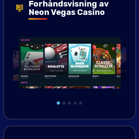
Forhåndsvisning av
Neon Vegas Casino