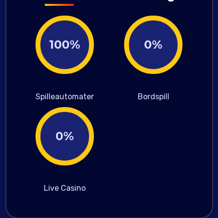
100%
0%
Spilleautomater
Bordspill
0%
Live Casino