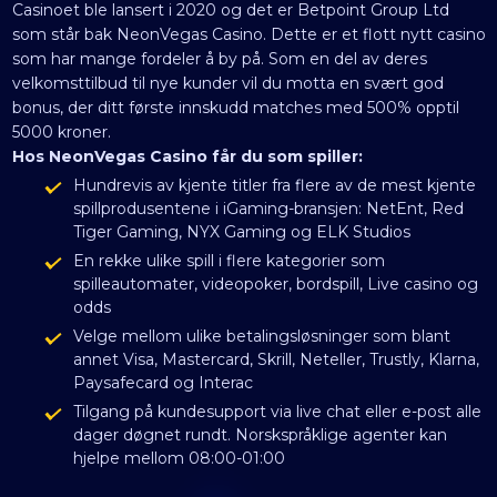
Casinoet ble lansert i 2020 og det er Betpoint Group Ltd
som står bak NeonVegas Casino. Dette er et flott nytt casino
som har mange fordeler å by på. Som en del av deres
velkomsttilbud til nye kunder vil du motta en svært god
bonus, der ditt første innskudd matches med 500% opptil
5000 kroner.
Hos NeonVegas Casino får du som spiller:
Hundrevis av kjente titler fra flere av de mest kjente
spillprodusentene i iGaming-bransjen: NetEnt, Red
Tiger Gaming, NYX Gaming og ELK Studios
En rekke ulike spill i flere kategorier som
spilleautomater, videopoker, bordspill, Live casino og
odds
Velge mellom ulike betalingsløsninger som blant
annet Visa, Mastercard, Skrill, Neteller, Trustly, Klarna,
Paysafecard og Interac
Tilgang på kundesupport via live chat eller e-post alle
dager døgnet rundt. Norskspråklige agenter kan
hjelpe mellom 08:00-01:00