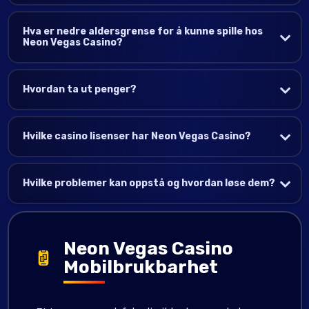
Hva er nedre aldersgrense for å kunne spille hos
Neon Vegas Casino?
Hvordan ta ut penger?
Hvilke casino lisenser har Neon Vegas Casino?
Hvilke problemer kan oppstå og hvordan løse dem?
Neon Vegas Casino
Mobilbrukbarhet