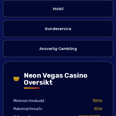
Mobil
Kundeservice
Ansvarlig Gambling
Neon Vegas Casino
Oversikt
100 kr
Minimum Innskudd:
50 kr
Maksimal Innsats: