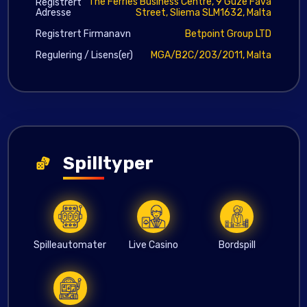
The Ferries Business Centre, 9 Guze Fava
Registrert
Adresse
Street, Sliema SLM1632, Malta
Betpoint Group LTD
Registrert Firmanavn
MGA/B2C/203/2011, Malta
Regulering / Lisens(er)
Spilltyper
Spilleautomater
Live Casino
Bordspill