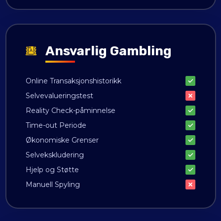
Ansvarlig Gambling
Online Transaksjonshistorikk
Selvevalueringstest
Reality Check-påminnelse
Time-out Periode
Økonomiske Grenser
Selvekskludering
Hjelp og Støtte
Manuell Spyling