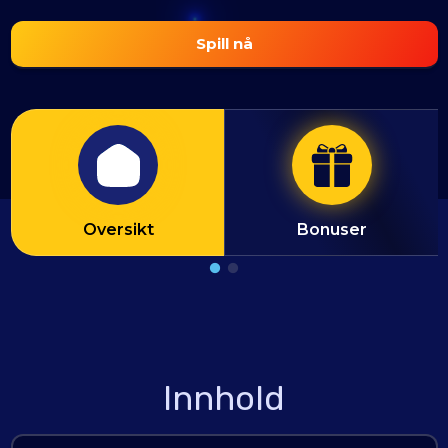
Spill nå
Oversikt
Bonuser
Innhold