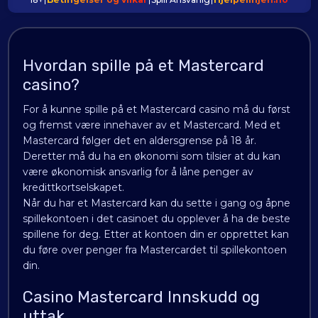
Hvordan spille på et Mastercard
casino?
For å kunne spille på et Mastercard casino må du først
og fremst være innehaver av et Mastercard. Med et
Mastercard følger det en aldersgrense på 18 år.
Deretter må du ha en økonomi som tilsier at du kan
være økonomisk ansvarlig for å låne penger av
kredittkortselskapet.
Når du har et Mastercard kan du sette i gang og åpne
spillekontoen i det casinoet du opplever å ha de beste
spillene for deg. Etter at kontoen din er opprettet kan
du føre over penger fra Mastercardet til spillekontoen
din.
Casino Mastercard Innskudd og
uttak