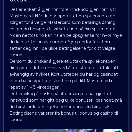
Det er enkelt å gjennomføre innskudd gjennom sitt
Mastercard. Når du har opprettet en spillerkonto og
sørget for å velge Mastercard som betalingsløsning
velger du beløpet du vil sette inn på din spillerkonto.
Noen nettcasino kan ha en beløpsgrense for hvor mye
du kan sette inn av gangen. Sørg derfor for at du
setter deg inn i de ulike betingelsene for ditt valgte
casino.
Dersom du ønsker å gjøre et uttak fra spillekontoen
din gjør du dette enkelt ved å registrere et uttak. Litt
avhengig av hvilket Kort utsteder du har og casinoet
vil du ha beløpet registrert inn på ditt Mastercard i
løpet av 1 – 3 virkedager.
Det er viktig å huske på at dersom du har gjort et
innskudd som har gitt deg ulike bonuser i casinoet, må
du først innfri betingelsene for bonusen før uttak.
Betingelsene varierer fra bonus til bonus og casino til
casino.