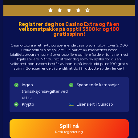
Registrer deg hos Casino Extra og få en
velkomstpakke på opptil 3500 kr og 100
gratisspinn!
Casino Extra er et nytt og spennende casino som tilbyr over 2 000
unike spill til sine spillere. De har et av markedets beste
lojalitetsprogram som åpner opp flere og flere fordeler for sine mest
lojale spillere. Når du registrerer deg som ny spiller for du en
velkomst bonus som består av bonus på innskudd pluss 100 gratis
spinn. Bonusen er delt i tre, slik at du får utbytte av den lenger!
Ingen
Spennende kampanjer
transaksjonsavgifter ved
uttak
Krypto
Lisensiert i Curacao
Spill nå
Rask registrering