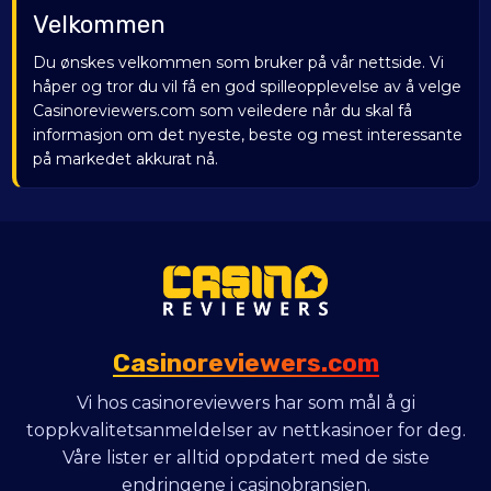
Velkommen
Du ønskes velkommen som bruker på vår nettside. Vi
håper og tror du vil få en god spilleopplevelse av å velge
Casinoreviewers.com som veiledere når du skal få
informasjon om det nyeste, beste og mest interessante
på markedet akkurat nå.
Casinoreviewers.com
Vi hos casinoreviewers har som mål å gi
toppkvalitetsanmeldelser av nettkasinoer for deg.
Våre lister er alltid oppdatert med de siste
endringene i casinobransjen.