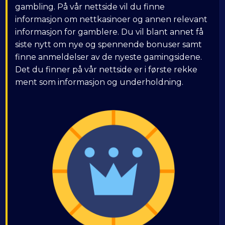
gambling. På vår nettside vil du finne
informasjon om nettkasinoer og annen relevant
informasjon for gamblere. Du vil blant annet få
siste nytt om nye og spennende bonuser samt
finne anmeldelser av de nyeste gamingsidene.
Det du finner på vår nettside er i første rekke
ment som informasjon og underholdning.