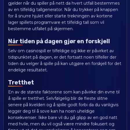
gjelder når du spiller på nett da hvert utfall bestemmes
av en tilfeldig tallgenerator. Når du trykker på knappen
for å snurre hjulet eller starte trekningen av kortene
lager spillets programvare et tilfeldig tall som vil
bestemme utfallet på skjermen.
Når tiden på dagen gjør en forskjell
Selv om casinospill er tilfeldige og ikke er påvirket av
tidspunktet på dagen, er det fortsatt noen tilfeller der
tiden du velger å spille på kan utgjøre en forskjell for det
endelige resultatet.
Tretthet
En av de største faktorene som kan påvirke din evne til
å spille er tretthet. Selvfølgelig blir de fleste slitne
senere på kvelden og å spille godt forbi da du vanligvis
legger deg til å sove kan ha noen uheldige
konsekvenser. Ikke bare vil du gå glipp av en god natt
med hvile, men du vil også være mindre fokusert og