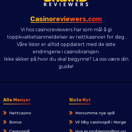
Casinoreviewers.com
Vi hos casinoreviewers har som mål å gi
toppkvalitetsanmeldelser av nettkasinoer for deg.
Våre lister er alltid oppdatert med de siste
endringene i casinobransjen.
Ikke sikker på hvor du skal begynne? La oss være din
guide!
Alle Menyer
Siste Nyt
Nettcasino
Morsomme nye spill
Bonus
Vil tilby casinospill i Norge
Casinospill
Hva er problemspilling og