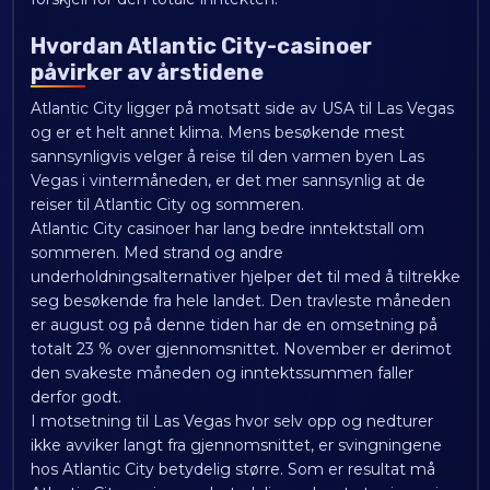
Hvordan Atlantic City-casinoer
påvirker av årstidene
Atlantic City ligger på motsatt side av USA til Las Vegas
og er et helt annet klima. Mens besøkende mest
sannsynligvis velger å reise til den varmen byen Las
Vegas i vintermåneden, er det mer sannsynlig at de
reiser til Atlantic City og sommeren.
Atlantic City casinoer har lang bedre inntektstall om
sommeren. Med strand og andre
underholdningsalternativer hjelper det til med å tiltrekke
seg besøkende fra hele landet. Den travleste måneden
er august og på denne tiden har de en omsetning på
totalt 23 % over gjennomsnittet. November er derimot
den svakeste måneden og inntektssummen faller
derfor godt.
I motsetning til Las Vegas hvor selv opp og nedturer
ikke avviker langt fra gjennomsnittet, er svingningene
hos Atlantic City betydelig større. Som er resultat må