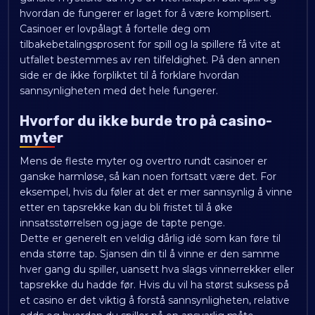
hvordan de fungerer er laget for å være komplisert.
Casinoer er lovpålagt å fortelle deg om
tilbakebetalingsprosent for spill og la spillere få vite at
utfallet bestemmes av ren tilfeldighet. På den annen
side er de ikke forpliktet til å forklare hvordan
sannsynligheten med det hele fungerer.
Hvorfor du ikke burde tro på casino-
myter
Mens de fleste myter og overtro rundt casinoer er
ganske harmløse, så kan noen fortsatt være det. For
eksempel, hvis du føler at det er mer sannsynlig å vinne
etter en tapsrekke kan du bli fristet til å øke
innsatsstørrelsen og jage de tapte penge.
Dette er generelt en veldig dårlig idé som kan føre til
enda større tap. Sjansen din til å vinne er den samme
hver gang du spiller, uansett hva slags vinnerrekker eller
tapsrekke du hadde før. Hvis du vil ha størst suksess på
et casino er det viktig å forstå sannsynligheten, relative