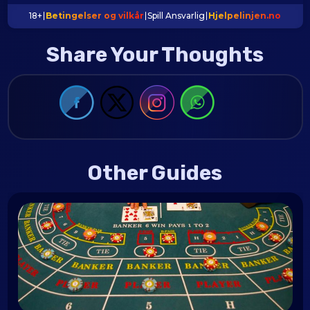
18+
Betingelser og vilkår
Spill Ansvarlig
Hjelpelinjen.no
Share Your Thoughts
Other Guides