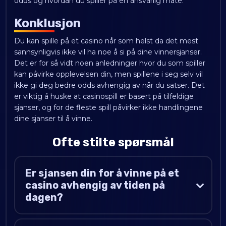
odds og hvordan du spiller på en ansvarlig måte.
Konklusjon
Du kan spille på et casino når som helst da det mest
sannsynligvis ikke vil ha noe å si på dine vinnersjanser.
Det er for så vidt noen anledninger hvor du som spiller
kan påvirke opplevelsen din, men spillene i seg selv vil
ikke gi deg bedre odds avhengig av når du satser. Det
er viktig å huske at casinospill er basert på tilfeldige
sjanser, og for de fleste spill påvirker ikke handlingene
dine sjanser til å vinne.
Ofte stilte spørsmål
Er sjansen din for å vinne på et
casino avhengig av tiden på
dagen?