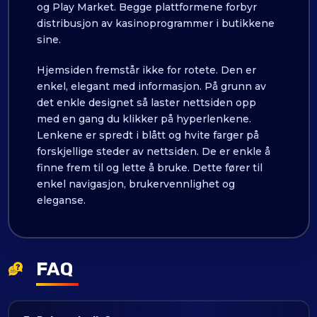
og Play Market. Begge plattformene forbyr
distribusjon av kasinoprogrammer i butikkene
sine.
Hjemsiden fremstår ikke for rotete. Den er
enkel, elegant med informasjon. På grunn av
det enkle designet så laster nettsiden opp
med en gang du klikker på hyperlenkene.
Lenkene er spredt i blått og hvite farger på
forskjellige steder av nettsiden. De er enkle å
finne frem til og lette å bruke. Dette fører til
enkel navigasjon, brukervennlighet og
eleganse.
FAQ