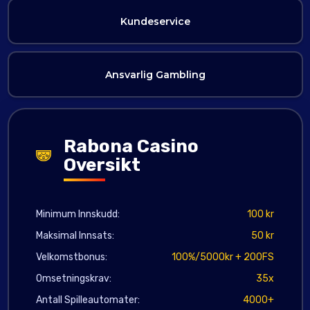
Kundeservice
Ansvarlig Gambling
Rabona Casino
Oversikt
100 kr
Minimum Innskudd:
50 kr
Maksimal Innsats:
100%/5000kr + 200FS
Velkomstbonus:
35x
Omsetningskrav:
4000+
Antall Spilleautomater: