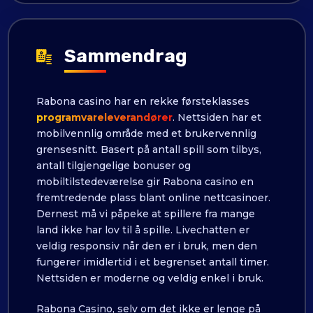
Sammendrag
Rabona casino har en rekke førsteklasses
programvareleverandører
. Nettsiden har et
mobilvennlig område med et brukervennlig
grensesnitt. Basert på antall spill som tilbys,
antall tilgjengelige bonuser og
mobiltilstedeværelse gir Rabona casino en
fremtredende plass blant online nettcasinoer.
Dernest må vi påpeke at spillere fra mange
land ikke har lov til å spille. Livechatten er
veldig responsiv når den er i bruk, men den
fungerer imidlertid i et begrenset antall timer.
Nettsiden er moderne og veldig enkel i bruk.
Rabona Casino, selv om det ikke er lenge på