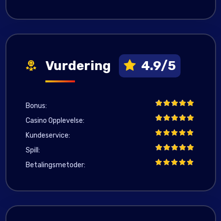
Vurdering
4.9/5
Bonus:
Casino Opplevelse:
Kundeservice:
Spill:
Betalingsmetoder: