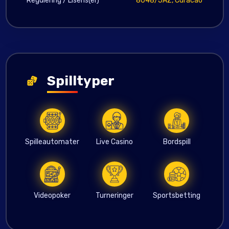
8048/JAZ, Curacao
Regulering / Lisens(er)
Spilltyper
Spilleautomater
Live Casino
Bordspill
Videopoker
Turneringer
Sportsbetting