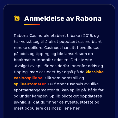
Anmeldelse av Rabona
Rabona Casino ble etablert tilbake i 2019, og
har vokst seg til å bli et populært casino blant
norske spillere. Casinoet har sitt hovedfokus
på odds og tipping, og ble lansert som en
bookmaker innenfor oddsen. Det største
utvalget av spill finnes derfor innenfor odds og
tipping, men casinoet byr også på de
klassiske
casinospillene
, slik som bordspill og
spilleautomater
. Du finner tusenvis av ulike
sportsarrangementer du kan spille på, både før
og under kampen. Spillbiblioteket oppdateres
jevnlig, slik at du finner de nyeste, største og
mest populære casinospillene her.