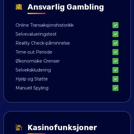
Ansvarlig Gambling
Online Transaksjonshistorikk
Selvevalueringstest
Reality Check-påminnelse
Time-out Periode
Økonomiske Grenser
Selvekskludering
Hjelp og Støtte
Manuell Spyling
Kasinofunksjoner