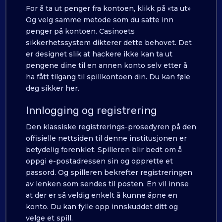
For å ta ut penger fra kontoen, klikk på «ta ut»
Og velg samme metode som du satte inn
penger på kontoen. Casinoets
sikkerhetssystem dikterer dette behovet. Det
er designet slik at hackere ikke kan ta ut
pengene dine til en annen konto selv etter å
ha fått tilgang til spillkontoen din. Du kan føle
deg sikker her.
Innlogging og registrering
Den klassiske registrerings-prosedyren på den
offisielle nettsiden til denne institusjonen er
betydelig forenklet. Spilleren blir bedt om å
oppgi e-postadressen sin og opprette et
passord. Og spilleren bekrefter registreringen
av lenken som sendes til posten. En vil innse
at der er så veldig enkelt å kunne åpne en
konto. Du kan fylle opp innskuddet ditt og
velge et spill.