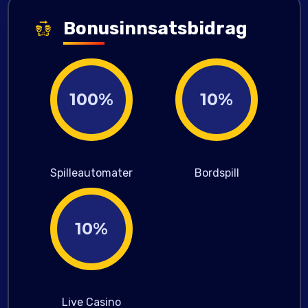
Bonusinnsatsbidrag
100%
10%
Spilleautomater
Bordspill
10%
Live Casino