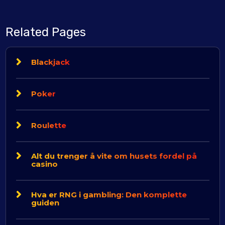
Related Pages
Blackjack
Poker
Roulette
Alt du trenger å vite om husets fordel på
casino
Hva er RNG i gambling: Den komplette
guiden