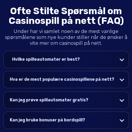
Ofte Stilte Spørsmål om
Casinospill på nett (FAQ)
Under har vi samlet noen av de mest vanlige
spørsmålene som nye kunder stiller når de ønsker å
vite mer om casinospill på nett.
Hvilke spilleautomater er best?
Hva er de mest populære casinospillene på nett?
Kan jeg prøve spillautomater gratis?
Kan jeg bruke bonuser på bordspill?