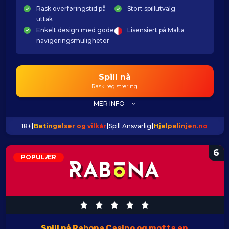
Rask overføringstid på
Stort spillutvalg
uttak
Enkelt design med gode
Lisensiert på Malta
navigeringsmuligheter
Spill nå
Rask registrering
MER INFO
18+
Betingelser og vilkår
Spill Ansvarlig
Hjelpelinjen.no
6
POPULÆR
Spill på Rabona Casino og motta en