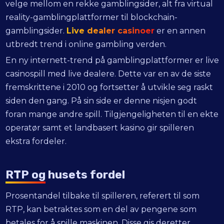
velge mellom en rekke gamblingsider, alt fra virtual
reality-gamblingplattformer til blockchain-
gamblingsider.
Live dealer casinoer
er en annen
utbredt trend i online gambling verden.
En ny internett-trend på gamblingplattformer er live
casinospill med live dealere. Dette var en av de siste
fremskrittene i 2010 og fortsetter å utvikle seg raskt
siden den gang. På sin side er denne nisjen godt
foran mange andre spill. Tilgjengeligheten til en ekte
operatør samt et landbasert kasino gir spilleren
ekstra fordeler.
RTP og husets fordel
Prosentandel tilbake til spilleren, referert til som
RTP, kan betraktes som en del av pengene som
betales for å spille maskinen. Disse gis deretter