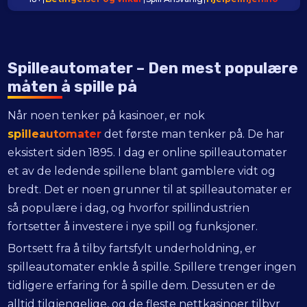
Spilleautomater – Den mest populære
måten å spille på
Når noen tenker på kasinoer, er nok
spilleautomater
det første man tenker på. De har
eksistert siden 1895. I dag er online spilleautomater
et av de ledende spillene blant gamblere vidt og
bredt. Det er noen grunner til at spilleautomater er
så populære i dag, og hvorfor spillindustrien
fortsetter å investere i nye spill og funksjoner.
Bortsett fra å tilby fartsfylt underholdning, er
spilleautomater enkle å spille. Spillere trenger ingen
tidligere erfaring for å spille dem. Dessuten er de
alltid tilgjengelige, og de fleste nettkasinoer tilbyr