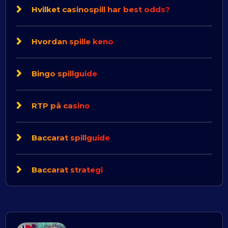
Hvilket casinospill har best odds?
Hvordan spille keno
Bingo spillguide
RTP på casino
Baccarat spillguide
Baccarat strategi