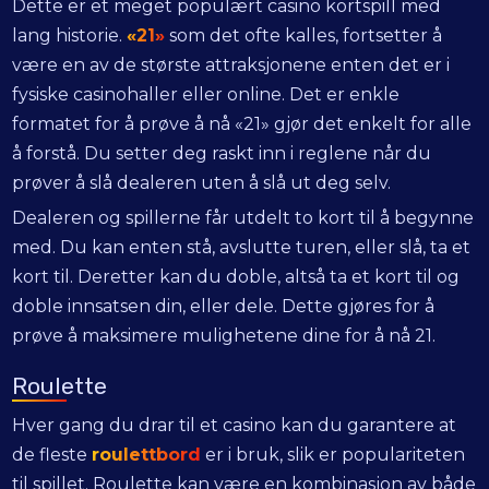
Dette er et meget populært casino kortspill med
lang historie.
«21»
som det ofte kalles, fortsetter å
være en av de største attraksjonene enten det er i
fysiske casinohaller eller online. Det er enkle
formatet for å prøve å nå «21» gjør det enkelt for alle
å forstå. Du setter deg raskt inn i reglene når du
prøver å slå dealeren uten å slå ut deg selv.
Dealeren og spillerne får utdelt to kort til å begynne
med. Du kan enten stå, avslutte turen, eller slå, ta et
kort til. Deretter kan du doble, altså ta et kort til og
doble innsatsen din, eller dele. Dette gjøres for å
prøve å maksimere mulighetene dine for å nå 21.
Roulette
Hver gang du drar til et casino kan du garantere at
de fleste
roulettbord
er i bruk, slik er populariteten
til spillet. Roulette kan være en kombinasjon av både