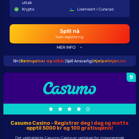
uttak
Krypto
Lisensiert i Curacao
Spill nå
Rask registrering
MER INFO
18+
Betingelser og vilkår
Spill Ansvarlig
Hjelpelinjen.no
9
Casumo Casino - Registrer deg i dag og motta
opptil 5000 kr og 100 gratisspinn!
Det veletablerte Casumo Casino er vertskap for imponerende