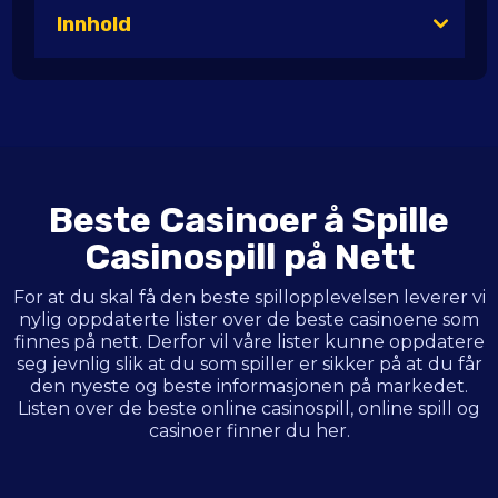
Innhold
Beste Casinoer å Spille
Casinospill på Nett
For at du skal få den beste spillopplevelsen leverer vi
nylig oppdaterte lister over de beste casinoene som
finnes på nett. Derfor vil våre lister kunne oppdatere
seg jevnlig slik at du som spiller er sikker på at du får
den nyeste og beste informasjonen på markedet.
Listen over de beste online casinospill, online spill og
casinoer finner du her.