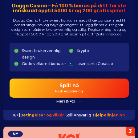
Doggo Casino – Få 100 % bonus på ditt første
innskudd opptil 5000 kr og 200 gratisspinn!
Doggo Casino tilbyr svært konkurransedyktige bonuser med få
omsetningskrav og høye gevingster. I tillegg finner du et godt
design som både er brukervennlig og stilig. Registrer deg i dag og
få opptil 5000 kr og 200 gratisspinn på ditt første innskudd!
Svært brukervennlig
Krypto
design
Gode velkomstbonuser
Lisensiert i Curacao
Spill nå
Rask registrering
MER INFO
18+
Betingelser og vilkår
Spill Ansvarlig
Hjelpelinjen.no
3
NY