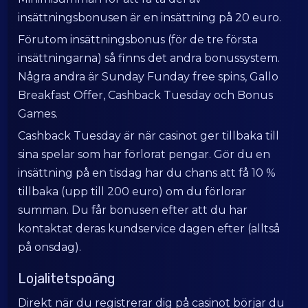
insättningsbonusen är en insättning på 20 euro.
Förutom insättningsbonus (för de tre första
insättningarna) så finns det andra bonussystem.
Några andra är Sunday Funday free spins, Gallo
Breakfast Offer, Cashback Tuesday och Bonus
Games.
Cashback Tuesday är när casinot ger tillbaka till
sina spelar som har förlorat pengar. Gör du en
insättning på en tisdag har du chans att få 10 %
tillbaka (upp till 200 euro) om du förlorar
summan. Du får bonusen efter att du har
kontaktat deras kundservice dagen efter (alltså
på onsdag).
Lojalitetspoäng
Direkt när du registrerar dig på casinot börjar du