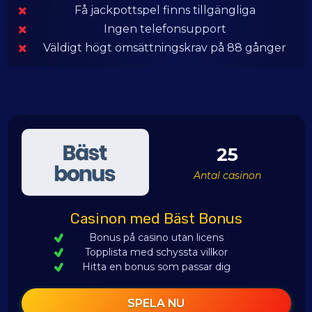
Få jackpottspel finns tillgängliga
Ingen telefonsupport
Väldigt högt omsättningskrav på 88 gånger
25
Antal casinon
Casinon med Bäst Bonus
Bonus på casino utan licens
Topplista med schyssta villkor
Hitta en bonus som passar dig
SPELA NU