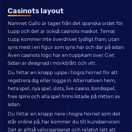
Casinots layout
Namnet Gallo är taget från det spanska ordet för
tupp och det är också casinots maskot. Temat
tupp kommer inte överdrivet tydligt fram, utan
syns mest i en figur som syns här och där på sidan.
Även casinots logo har en tuppkam över G:et.
Sidan är designad i mörkblått och vitt.
Du hittar en knapp uppe i högra hörnet för att
registrera dig eller logga in. Alternativen hem,
heta spel, nya spel, slots, live casino, bordsspel,
free spins och alla spel finns listade på mitten av
sidan.
Du hittar en knapp nere i högra hörnet som det
står online på, här kommer du till kundservicen.
Det är alltså välorganiserat och relativt lätt att