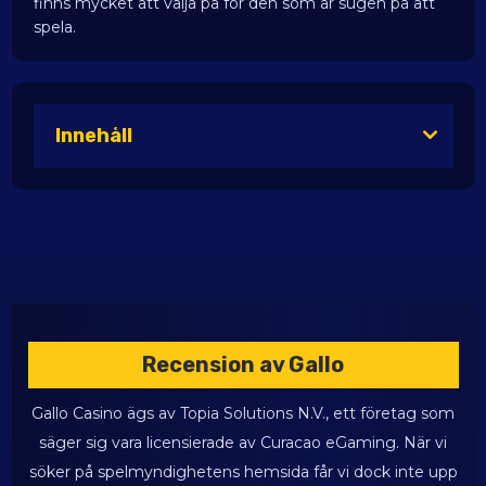
finns mycket att välja på för den som är sugen på att
spela.
Innehåll
Recension av Gallo
Gallo Casino ägs av Topia Solutions N.V., ett företag som
säger sig vara licensierade av Curacao eGaming. När vi
söker på spelmyndighetens hemsida får vi dock inte upp