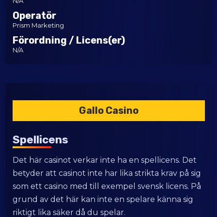
N/A
Operatör
Prism Marketing
Förordning / Licens(er)
N/A
Gallo Casino
Spellicens
Det här casinot verkar inte ha en spellicens. Det
betyder att casinot inte har lika strikta krav på sig
som ett casino med till exempel svensk licens. På
grund av det här kan inte en spelare känna sig
riktigt lika säker då du spelar.