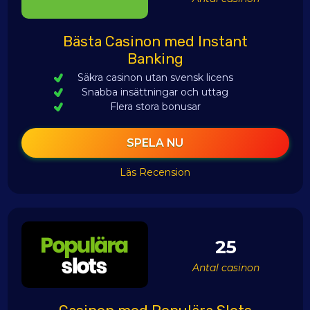
Bästa Casinon med Instant
Banking
Säkra casinon utan svensk licens
Snabba insättningar och uttag
Flera stora bonusar
SPELA NU
Läs Recension
25
Antal casinon