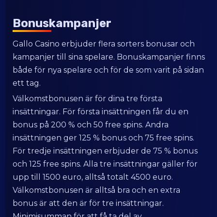
Bonuskampanjer
Gallo Casino erbjuder flera sorters bonusar och
kampanjer till sina spelare. Bonuskampanjer finns
både för nya spelare och för de som varit på sidan
ett tag.
Välkomstbonusen är för dina tre första
insättningar. För första insättningen får du en
bonus på 200 % och 50 free spins. Andra
insättningen ger 125 % bonus och 75 free spins.
För tredje insättningen erbjuder de 75 % bonus
och 125 free spins. Alla tre insättningar gäller för
upp till 1500 euro, alltså totalt 4500 euro.
Välkomstbonusen är alltså bra och en extra
bonus är att den är för tre insättningar.
Minimisumman för att få ta del av