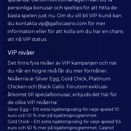
personliga bonusar och speltips för att hitta de
bästa spelen just nu. Om du vill bli VIP kund kan
du kontakta
vip@gallocasino.com
för mer
information eller för att kolla om du har en chans
att nå VIP status.
VIP nivåer
Det finns fyra nivåer av VIP kampanjen och när
du når en högre nivå får du mer förmåner.
Nivåerna är Silver Egg, Gold Chick, Platinum
Chicken och Black Gallo. Förutom exklusiv
åtkomst till specialbonusar, erbjuds det här för
de olika VIP nivåerna:
Silver Egg – Ett extra lojalitetspoäng för varje spelad 10
euro och 10 % mer på lojalitetsprogrammet.
Gold Chick – Ett extra lojalitetspoäng för varje spelad 9,5
euro och 50 % mer på lojalitetsprogrammet. Casinot