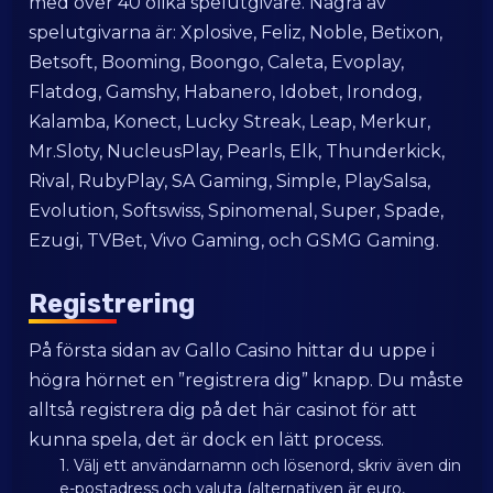
med över 40 olika spelutgivare. Några av
spelutgivarna är: Xplosive, Feliz, Noble, Betixon,
Betsoft, Booming, Boongo, Caleta, Evoplay,
Flatdog, Gamshy, Habanero, Idobet, Irondog,
Kalamba, Konect, Lucky Streak, Leap, Merkur,
Mr.Sloty, NucleusPlay, Pearls, Elk, Thunderkick,
Rival, RubyPlay, SA Gaming, Simple, PlaySalsa,
Evolution, Softswiss, Spinomenal, Super, Spade,
Ezugi, TVBet, Vivo Gaming, och GSMG Gaming.
Registrering
På första sidan av Gallo Casino hittar du uppe i
högra hörnet en ”registrera dig” knapp. Du måste
alltså registrera dig på det här casinot för att
kunna spela, det är dock en lätt process.
1. Välj ett användarnamn och lösenord, skriv även din
e-postadress och valuta (alternativen är euro,