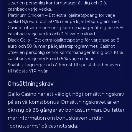
utser en personlig kontomanager åt dig och 3 %
cashback varje vecka.
Platinum Chicken – Ett extra lojalitetspoäng för varje
spelad 8,5 euro och 30 % mer på lojalitetsprogrammet.
Casinot utser en personlig kontomanager åt dig och 5 %
cashback varje vecka och 3 % varje månad.
Black Gallo – Ett extra lojalitetspoäng för varje spelad 8
euro och 50 % mer på lojalitetsprogrammet. Casinot
utser en personlig senior kontomanager åt dig och 10 %
cashback varje vecka och 5 % varje månad.
Snabbuttagningar och åtkomst till spelstatisk hör även
till högsta VIP nivån.
Omsättningskrav
Gallo Casino har ett väldigt högt omsättningskrav
på sin välkomstbonus. Omsättningskravet är en
ökning på 88 gånger av bonussumman. Du hittar
mer information om bonuskraven under
”bonusterms” på casinots sida.