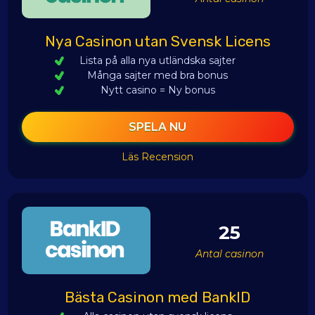
Nya Casinon utan Svensk Licens
Lista på alla nya utländska sajter
Många sajter med bra bonus
Nytt casino = Ny bonus
SPELA NU
Läs Recension
25
Antal casinon
Bästa Casinon med BankID