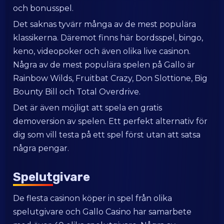
och bonusspel.
Det saknas tyvärr många av de mest populära
klassikerna. Däremot finns här bordsspel, bingo,
keno, videopoker och även olika live casinon.
Några av de mest populära spelen på Gallo är
Rainbow Wilds, Fruitbat Crazy, Don Slottione, Big
Bounty Bill och Total Overdrive.
Det är även möjligt att spela en gratis
demoversion av spelen. Ett perfekt alternativ för
dig som vill testa på ett spel först utan att satsa
några pengar.
Spelutgivare
De flesta casinon köper in spel från olika
spelutgivare och Gallo Casino har samarbete