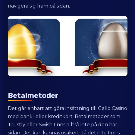
navigera sig fram på sidan.
Betalmetoder
Det går enbart att göra insättning till Gallo Casino
med bank- eller kreditkort. Betalmetoder som
Trustly eller Swish finns alltså inte på den här
sidan. Det kan kännas osäkert då det inte finns