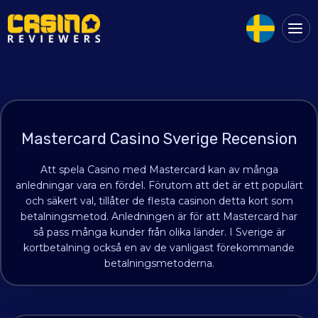
Mastercard Casino Sverige Recension
Att spela Casino med Mastercard kan av många
anledningar vara en fördel. Förutom att det är ett populärt
och säkert val, tillåter de flesta casinon detta kort som
betalningsmetod. Anledningen är för att Mastercard har
så pass många kunder från olika länder. I Sverige är
kortbetalning också en av de vanligast förekommande
betalningsmetoderna.