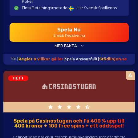
Poker
Flera Betalningsmetoder
Har Svensk Spellicens
Spela Nu
Snabb Registrering
MER FAKTA
18+
Regler & villkor gäller
Spela Ansvarsfullt
Stödlinjen.se
4
HETT
Spela på Casinostugan och få 400 % upp till
400 kronor + 100 free spins + ett oddsspel!
Casinostugan har en superbonus till nya spelare som ger dig tre