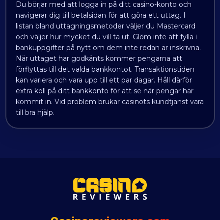
Du börjar med att logga in på ditt casino-konto och
navigerar dig till betalsidan för att göra ett uttag. I
listan bland uttagningsmetoder väljer du Mastercard
och väljer hur mycket du vill ta ut. Glöm inte att fylla i
bankuppgifter på nytt om dem inte redan är inskrivna.
När uttaget har godkänts kommer pengarna att
förflyttas till det valda bankkontot. Transaktionstiden
kan variera och vara upp till ett par dagar. Håll därför
extra koll på ditt bankkonto för att se när pengar har
kommit in. Vid problem brukar casinots kundtjänst vara
till bra hjälp.