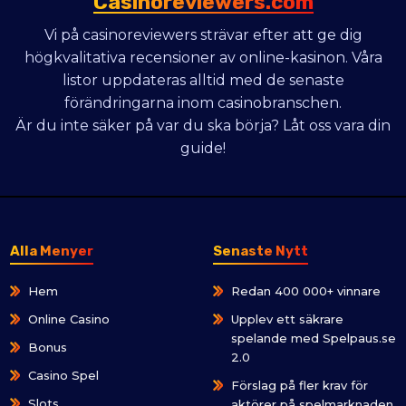
Casinoreviewers.com
Vi på casinoreviewers strävar efter att ge dig
högkvalitativa recensioner av online-kasinon. Våra
listor uppdateras alltid med de senaste
förändringarna inom casinobranschen.
Är du inte säker på var du ska börja? Låt oss vara din
guide!
Alla Menyer
Senaste Nytt
Hem
Redan 400 000+ vinnare
Online Casino
Upplev ett säkrare
spelande med Spelpaus.se
Bonus
2.0
Casino Spel
Förslag på fler krav för
Slots
aktörer på spelmarknaden