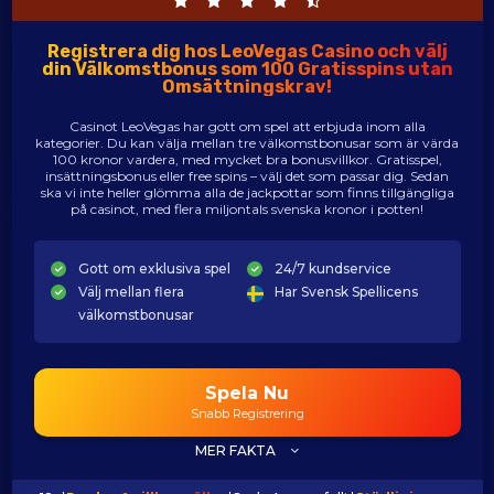
Registrera dig hos LeoVegas Casino och välj
din Välkomstbonus som 100 Gratisspins utan
Omsättningskrav!
Casinot LeoVegas har gott om spel att erbjuda inom alla
kategorier. Du kan välja mellan tre välkomstbonusar som är värda
100 kronor vardera, med mycket bra bonusvillkor. Gratisspel,
insättningsbonus eller free spins – välj det som passar dig. Sedan
ska vi inte heller glömma alla de jackpottar som finns tillgängliga
på casinot, med flera miljontals svenska kronor i potten!
Gott om exklusiva spel
24/7 kundservice
Välj mellan flera
Har Svensk Spellicens
välkomstbonusar
Spela Nu
Snabb Registrering
MER FAKTA