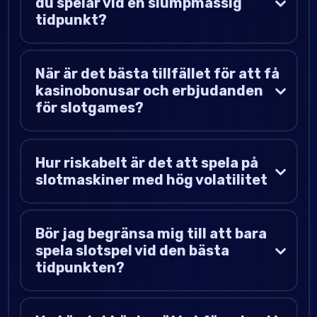
du spelar vid en slumpmässig
tidpunkt?
När är det bästa tillfället för att få
kasinobonusar och erbjudanden
för slotgames?
Hur riskabelt är det att spela på
slotmaskiner med hög volatilitet
Bör jag begränsa mig till att bara
spela slotspel vid den bästa
tidpunkten?