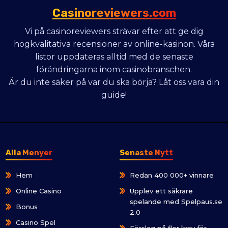
Casinoreviewers.com
Vi på casinoreviewers strävar efter att ge dig
högkvalitativa recensioner av online-kasinon. Våra
listor uppdateras alltid med de senaste
förändringarna inom casinobranschen.
Är du inte säker på var du ska börja? Låt oss vara din
guide!
Alla Menyer
Senaste Nytt
Hem
Redan 400 000+ vinnare
Online Casino
Upplev ett säkrare
spelande med Spelpaus.se
Bonus
2.0
Casino Spel