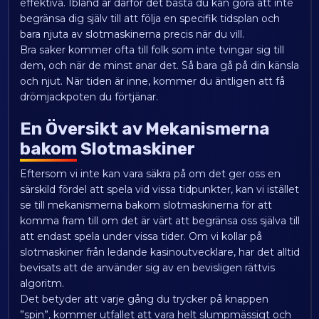
effektiva. Ibland är därför det bästa du kan göra att inte
begränsa dig själv till att följa en specifik tidsplan och
bara njuta av slotmaskinerna precis när du vill.
Bra saker kommer ofta till folk som inte tvingar sig till
dem, och när de minst anar det. Så bara gå på din känsla
och njut. När tiden är inne, kommer du äntligen att få
drömjackpoten du förtjänar.
En Översikt av Mekanismerna
bakom Slotmaskiner
Eftersom vi inte kan vara säkra på om det ger oss en
särskild fördel att spela vid vissa tidpunkter, kan vi istället
se till mekanismerna bakom slotmaskinerna för att
komma fram till om det är värt att begränsa oss själva till
att endast spela under vissa tider. Om vi kollar på
slotmaskiner från ledande kasinoutvecklare, har det alltid
bevisats att de använder sig av en bevisligen rättvis
algoritm.
Det betyder att varje gång du trycker på knappen
”spin”, kommer utfallet att vara helt slumpmässigt och