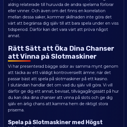
aldrig relaterade till huruvida de andra spelarna förlorar
eller vinner. Och även om det finns en korrelation
mellan dessa saker, kommer skillnaden inte göra det
värt att begränsa dig själv till att bara spela under en viss
tidsperiod. Därför kan det vara värt att pröva något
annat.
Rätt Sätt att Öka Dina Chanser
att Vinna på Slotmaskiner
Vi har presenterad bägge sidor av samma mynt genom
att täcka av ett väldigt kontroversiellt ämne; när det
passar bäst att spela på slotmaskiner på ett kasino.
I slutändan handlar det om vad du själv vill göra. Vi vill
därför ge dig ett annat, bevisat, tillvägagångssätt på hur
du kan öka dina chanser att vinna på slots och ge dig
själv en ärlig chans att kamma hem de riktigt stora
priserna.
Spela på Slotmaskiner med Högst