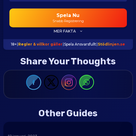
Spela Nu
Snabb Registrering
MER FAKTA
18+
Regler & villkor gäller
Spela Ansvarsfullt
Stödlinjen.se
Share Your Thoughts
Other Guides