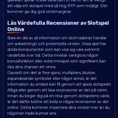
att välja ett slotspel med så hög RTP som möjligt. Det
kommer ge dig god vinstmarginal.
Läs Värdefulla Recensioner av Slotspel
Online
Bara en del av all information om slotmaskiner handlar
om avkastningn och potientiella vinster. Vissa spel har
dolda komponenter som kan visa sig vara extremt
värdefulla över tid. Detta innebär vanligtvis någon
bonusfunktion eller extra minispel som signifikant kan
öka dina chanser att vinna.
Oavsett om det är free spins, multipliers, kluster,
expanderande symboler eller något annat, är det
information du endast kan få genom att spela slotspelet
ifråga eller genom att läsa recensioner av det på nätet.
Innan du beger dig på en resa genom slotspelens värld,
är det därför bättre att kolla in några recensioner av det
online. Detta kommer maximera dina vinster mer än du
någonsin hade kunnat ana.