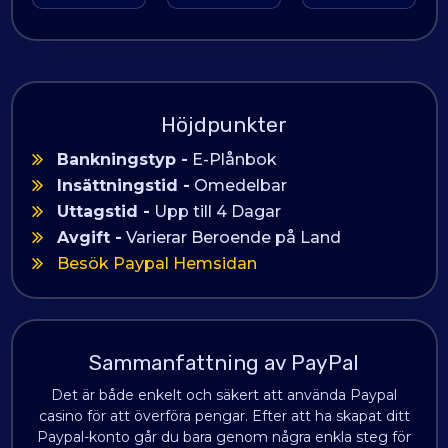
Höjdpunkter
Bankningstyp -
E-Plånbok
Insättningstid -
Omedelbar
Uttagstid -
Upp till 4 Dagar
Avgift -
Varierar Beroende på Land
Besök Paypal Hemsidan
Sammanfattning av PayPal
Det är både enkelt och säkert att använda Paypal
casino för att överföra pengar. Efter att ha skapat ditt
Paypal-konto går du bara genom några enkla steg för