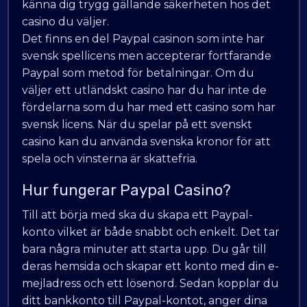
känna dig trygg gällande säkerheten hos det
casino du väljer.
Det finns en del Paypal casinon som inte har
svensk spellicens men accepterar fortfarande
Paypal som metod för betalningar. Om du
väljer ett utländskt casino har du har inte de
fördelarna som du har med ett casino som har
svensk licens. När du spelar på ett svenskt
casino kan du använda svenska kronor för att
spela och vinsterna är skattefria.
Hur fungerar Paypal Casino?
Till att börja med ska du skapa ett Paypal-
konto vilket är både snabbt och enkelt. Det tar
bara några minuter att starta upp. Du går till
deras hemsida och skapar ett konto med din e-
mejladress och ett lösenord. Sedan kopplar du
ditt bankkonto till Paypal-kontot, anger dina