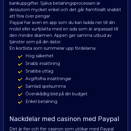
bankuppgifter. Själva betalningsprocessen är
dessutom mycket enkel och det går framförallt snabbt
att föra över pengar.
Paypal har även en app som du kan ladda ner till din
mobil eller surfplatta med en sida som är anpassad till
den mindre skärmen. Appen ger samma utbud av
tjänster som på din dator.
En kortlista som summerar upp fördelarna:
Hög säkerhet
Snabb insättning
Snabba uttag
Avgiftsfria insättningar
Samlad spelsumma
Överskådlig bild på din budget
Enkel betalning
Nackdelar med casinon med Paypal
Det är fler och fler casinon som utökar med Paypal