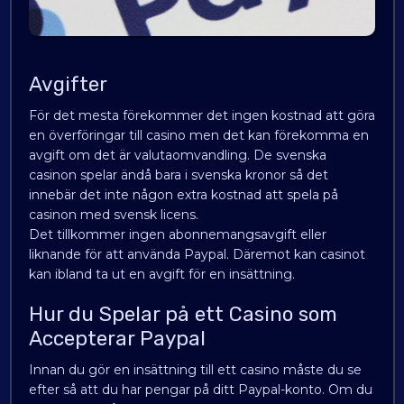
Avgifter
För det mesta förekommer det ingen kostnad att göra
en överföringar till casino men det kan förekomma en
avgift om det är valutaomvandling. De svenska
casinon spelar ändå bara i svenska kronor så det
innebär det inte någon extra kostnad att spela på
casinon med svensk licens.
Det tillkommer ingen abonnemangsavgift eller
liknande för att använda Paypal. Däremot kan casinot
kan ibland ta ut en avgift för en insättning.
Hur du Spelar på ett Casino som
Accepterar Paypal
Innan du gör en insättning till ett casino måste du se
efter så att du har pengar på ditt Paypal-konto. Om du