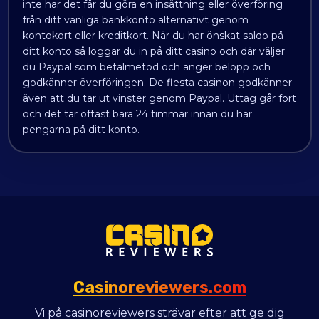
inte har det får du göra en insättning eller överföring
från ditt vanliga bankkonto alternativt genom
kontokort eller kreditkort. När du har önskat saldo på
ditt konto så loggar du in på ditt casino och där väljer
du Paypal som betalmetod och anger belopp och
godkänner överföringen. De flesta casinon godkänner
även att du tar ut vinster genom Paypal. Uttag går fort
och det tar oftast bara 24 timmar innan du har
pengarna på ditt konto.
Casinoreviewers.com
Vi på casinoreviewers strävar efter att ge dig