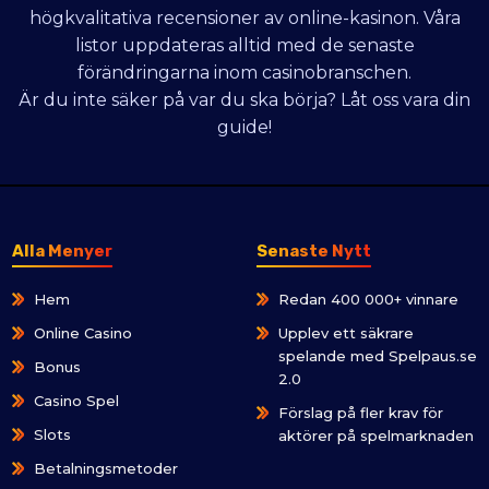
högkvalitativa recensioner av online-kasinon. Våra
listor uppdateras alltid med de senaste
förändringarna inom casinobranschen.
Är du inte säker på var du ska börja? Låt oss vara din
guide!
Alla Menyer
Senaste Nytt
Hem
Redan 400 000+ vinnare
Online Casino
Upplev ett säkrare
spelande med Spelpaus.se
Bonus
2.0
Casino Spel
Förslag på fler krav för
Slots
aktörer på spelmarknaden
Betalningsmetoder