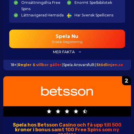
Omsättningsfria Free
Enormt Spelbibilotek
Spins
Lättnavigerad Hemsida
Har Svensk Spellicens
Spela Nu
Snabb Registrering
MER FAKTA
18+
Regler & villkor gäller
Spela Ansvarsfullt
Stödlinjen.se
2
Spela hos Betsson Casino och få upp till 500
kronor i bonus samt 100 Free Spins som ny