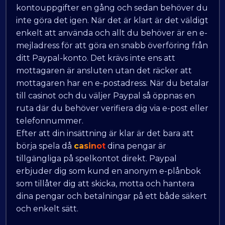
kontouppgifter en gång och sedan behöver du
inte göra det igen. När det är klart är det väldigt
enkelt att använda och allt du behöver är en e-
mejladress för att göra en snabb överföring från
ditt Paypal-konto. Det krävs inte ens att
mottagaren är ansluten utan det räcker att
mottagaren har en e-postadress. När du betalar
till casinot och du väljer Paypal så öppnas en
ruta där du behöver verifiera dig via e-post eller
telefonnummer.
Efter att din insättning är klar är det bara att
börja spela då
casinot
dina pengar är
tillgängliga på spelkontot direkt. Paypal
erbjuder dig som kund en anonym e-plånbok
som tillåter dig att skicka, motta och hantera
dina pengar och betalningar på ett både säkert
och enkelt sätt.