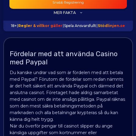
Snabb Registrering
MER FAKTA
18+
Regler & villkor gäller
Spela Ansvarsfullt
Stödlinjen.se
Fördelar med att använda Casino
med Paypal
Du kanske undrar vad som är fördelen med att betala
med Paypal? Förutom de fördelar som redan nämnts
är det helt säkert att använda Paypal och därmed det
anslutna casinot. Företaget hade aldrig samarbetat
med casinot om de inte ansågs pålitliga. Paypal räknas
som den mest säkra betalningsmetoden på
marknaden och alla betalningar krypteras så du kan
känna dig helt trygg.
När du överför pengar till casinot slipper du ange
känsliga uppgifter som kortnummer eller