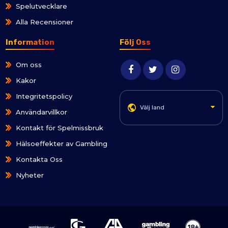
Spelutvecklare
Alla Recensioner
Information
Följ Oss
Om oss
Kakor
Integritetspolicy
Välj land
Användarvillkor
Kontakt för Spelmissbruk
Hälsoeffekter av Gambling
Kontakta Oss
Nyheter