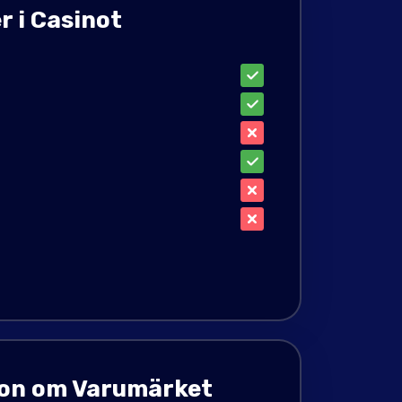
r i Casinot
ion om Varumärket