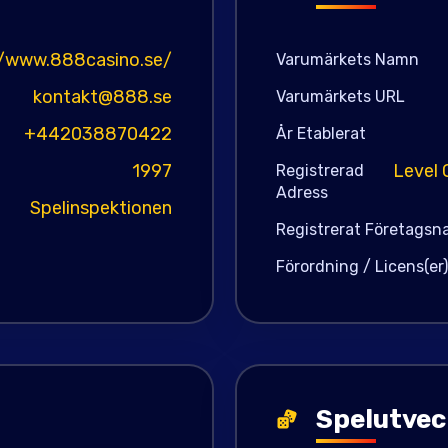
//www.888casino.se/
Varumärkets Namn
kontakt@888.se
Varumärkets URL
+442038870422
År Etablerat
1997
Level 
Registrerad
Adress
Spelinspektionen
Registrerat Företags
Förordning / Licens(er)
Spelutvec