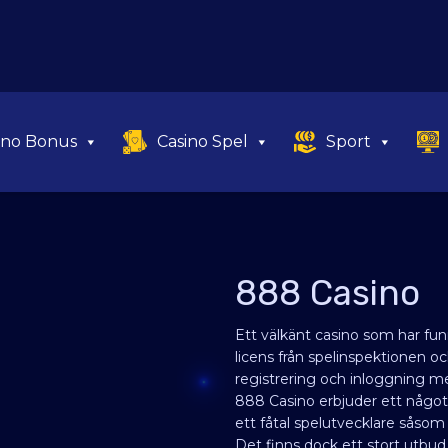
ino Bonus
Casino Spel
Sport
888 Casino
Ett välkänt casino som har fu
licens från spelinspektionen o
registrering och inloggning m
888 Casino erbjuder ett något
ett fåtal spelutvecklare såso
Det finns dock ett stort utbud