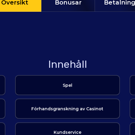
Översikt
Bonusar
Betalning
Innehåll
Spel
Förhandsgranskning av Casinot
Kundservice