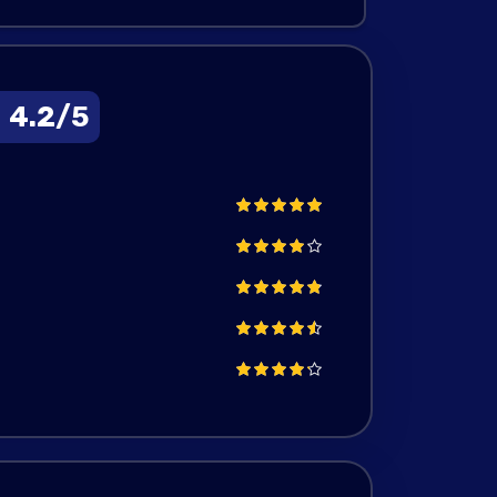
4.2/5