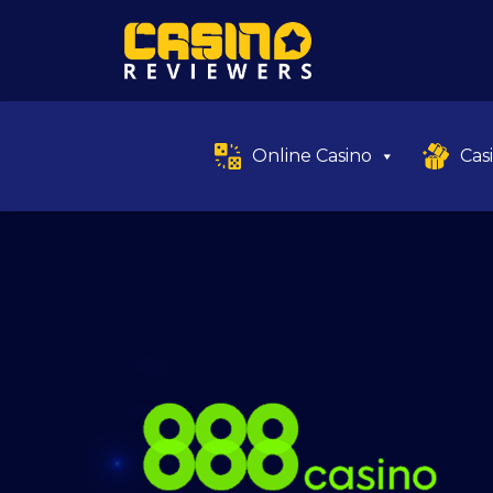
Online Casino
Cas