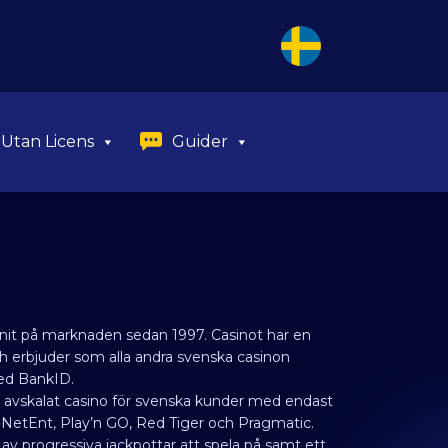
Utan Licens
Guider
nnit på marknaden sedan 1997. Casinot har en
ch erbjuder som alla andra svenska casinon
ed BankID.
 avskalat casino för svenska kunder med endast
m NetEnt, Play’n GO, Red Tiger och Pragmatic.
 av progressiva jackpottar att spela på samt ett