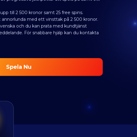
p till 2 500 kronor samt 25 free spins.
 annorlunda med ett vinsttak på 2 500 kronor.
svenska och du kan prata med kundtjänst
ddelande. För snabbare hjälp kan du kontakta
Spela Nu