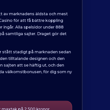
 ett av marknadens äldsta och mest
asino för att få bättre koppling
ingår. Alla spelsidor under 888
på samtliga sajter. Draget gör det
har stått stadigt på marknaden sedan
r den tilltalande designen och den
n sajten att se häftig ut, och den
ilda välkomstbonusen, för dig som ny
t maxtak på 2 500 kronor