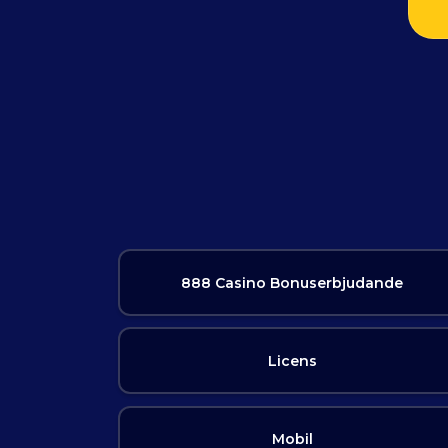
888 Casino Bonuserbjudande
Licens
Mobil