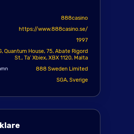
888casino
https://www.888casino.se/
1997
G, Quantum House, 75, Abate Rigord
St., Ta’ Xbiex, XBX 1120, Malta
888 Sweden Limited
namn
SGA, Sverige
klare