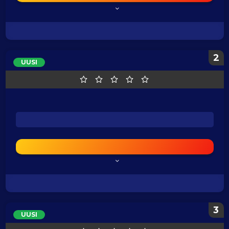
2
UUSI
3
UUSI