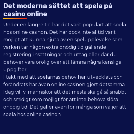
Det moderna sättet att spela på
casino online
Under en längre tid har det varit populärt att spela
hos online casinon. Det har dock inte alltid varit
möjligt att kunna njuta av en spelupplevelse som
varken tar någon extra onödig tid gällande
registrering, insättningar och uttag eller där du
behöver vara orolig över att lämna några känsliga
uppgifter.
I takt med att spelarnas behov har utvecklats och
förändrats har även online casinon gjort detsamma.
Idag vill vi människor att det mesta ska gå så snabbt
och smidigt som möjligt för att inte behöva slösa
onödig tid. Det gäller även för många som väljer att
spela hos online casinon.