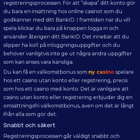
registreringsprocessen. För att ”skapa” ditt konto gör
du bara en insättning hos online casinot som du
godkänner med ditt BankID. I framtiden när du vill
spela klickar du bara på knappen logga in och
använder återigen ditt BankID. Det innebär att du
slipper ha koll på inloggningsuppgifter och du
behöver vanligtvis inte ge ut några andra uppgifter
som kan anses vara känsliga.
Du kan få en välkomstbonus som
ny casino
spelare
hos ett casino utan konto eller registrering, precis
som hos ett casino med konto. Det är vanligare att
casino utan konto eller registrering erbjuder dig en
omsättningsfri välkomstbonus, även om det är långt
ifrån alla som gör det.
Snabbt och säkert
Registreringsprocessen går väldigt snabbt och