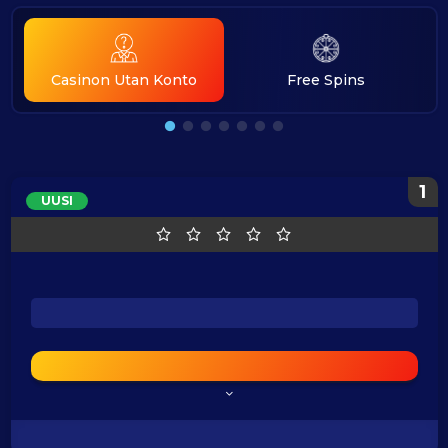
Casinon Utan Konto
Free Spins
1
UUSI