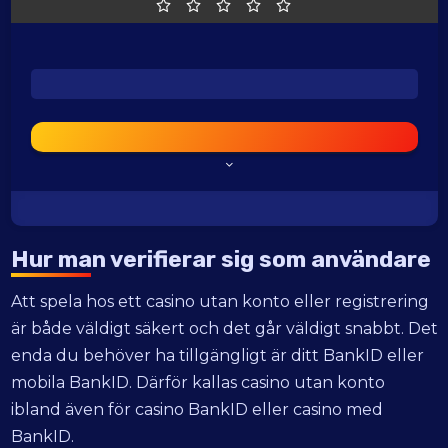
Hur man verifierar sig som användare
Att spela hos ett casino utan konto eller registrering
är både väldigt säkert och det går väldigt snabbt. Det
enda du behöver ha tillgängligt är ditt BankID eller
mobila BankID. Därför kallas casino utan konto
ibland även för casino BankID eller casino med
BankID.