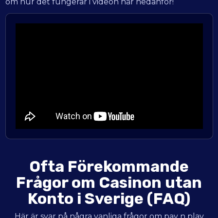
om hur det fungerar i videon här nedanför!
Ofta Förekommande
Frågor om Casinon utan
Konto i Sverige (FAQ)
Här är svar på några vanliga frågor om pay n play