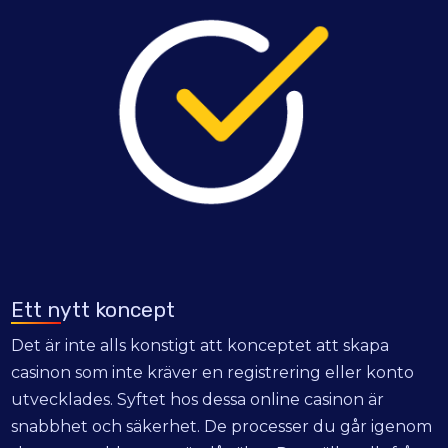
Ett nytt koncept
Det är inte alls konstigt att konceptet att skapa
casinon som inte kräver en registrering eller konto
utvecklades. Syftet hos dessa online casinon är
snabbhet och säkerhet. De processer du går igenom