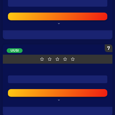
7
UUSI