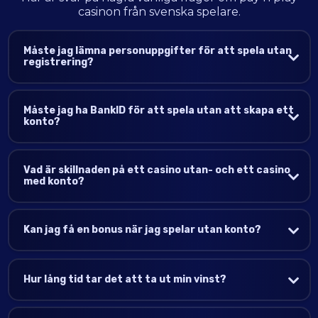
casinon från svenska spelare.
Måste jag lämna personuppgifter för att spela utan
registrering?
Måste jag ha BankID för att spela utan att skapa ett
konto?
Vad är skillnaden på ett casino utan- och ett casino
med konto?
Kan jag få en bonus när jag spelar utan konto?
Hur lång tid tar det att ta ut min vinst?