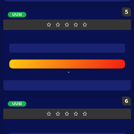
5
UUSI
6
UUSI