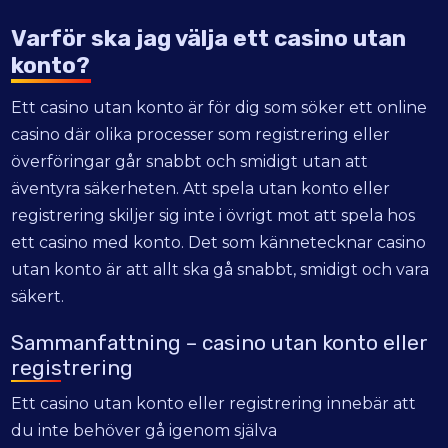
Varför ska jag välja ett casino utan
konto?
Ett casino utan konto är för dig som söker ett online
casino där olika processer som registrering eller
överföringar går snabbt och smidigt utan att
äventyra säkerheten. Att spela utan konto eller
registrering skiljer sig inte i övrigt mot att spela hos
ett casino med konto. Det som kännetecknar casino
utan konto är att allt ska gå snabbt, smidigt och vara
säkert.
Sammanfattning – casino utan konto eller
registrering
Ett casino utan konto eller registrering innebär att
du inte behöver gå igenom själva