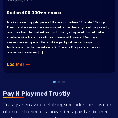
3 augusti, 2022
Redan 400 000+ vinnare
Nu kommer uppföljaren till den populära Volatile Vikings!
Den första versionen av spelet är redan mycket populärt,
men nu har de förbättrat och förnyat spelet för att alla
spelare ska ha ännu större chans att vinna. Den nya
versionen erbjuder flera olika jackpottar och nya
funktioner. Volatile Vikings 2 Dream Drop släpptes nu
under sommaren […]
Läs Mer
Pay N Play med Trustly
Trustly är en av de betalningsmetoder som casinon
utan registrering ofta använder sig av. Lär dig mer