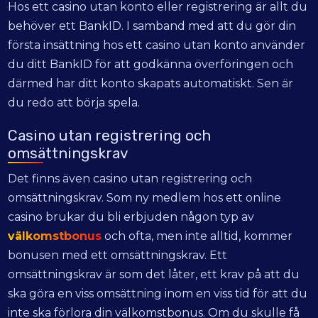
Hos ett casino utan konto eller registrering är allt du
behöver ett BankID. I samband med att du gör din
första insättning hos ett casino utan konto använder
du ditt BankID för att godkänna överföringen och
därmed har ditt konto skapats automatiskt. Sen är
du redo att börja spela.
Casino utan registrering och
omsättningskrav
Det finns även casino utan registrering och
omsättningskrav. Som ny medlem hos ett online
casino brukar du bli erbjuden någon typ av
välkomstbonus
och ofta, men inte alltid, kommer
bonusen med ett omsättningskrav. Ett
omsättningskrav är som det låter, ett krav på att du
ska göra en viss omsättning inom en viss tid för att du
inte ska förlora din välkomstbonus. Om du skulle få