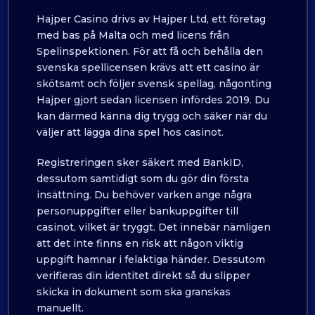
Hajper Casino drivs av Hajper Ltd, ett företag
med bas på Malta och med licens från
Spelinspektionen. För att få och behålla den
svenska spellicensen krävs att ett casino är
skötsamt och följer svensk spellag, någonting
Hajper gjort sedan licensen infördes 2019. Du
kan därmed känna dig trygg och säker när du
väljer att lägga dina spel hos casinot.
Registreringen sker säkert med BankID,
dessutom samtidigt som du gör din första
insättning. Du behöver varken ange några
personuppgifter eller bankuppgifter till
casinot, vilket är tryggt. Det innebär nämligen
att det inte finns en risk att någon viktig
uppgift hamnar i felaktiga händer. Dessutom
verifieras din identitet direkt så du slipper
skicka in dokument som ska granskas
manuellt.