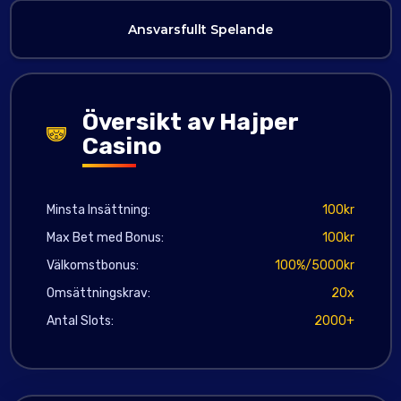
Ansvarsfullt Spelande
Översikt av Hajper
Casino
100kr
Minsta Insättning:
100kr
Max Bet med Bonus:
100%/5000kr
Välkomstbonus:
20x
Omsättningskrav:
2000+
Antal Slots: