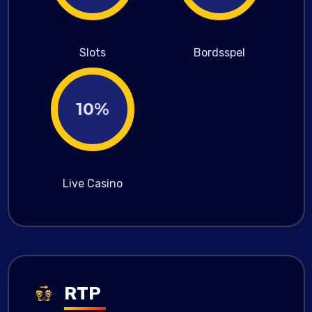
Slots
Bordsspel
10%
Live Casino
RTP