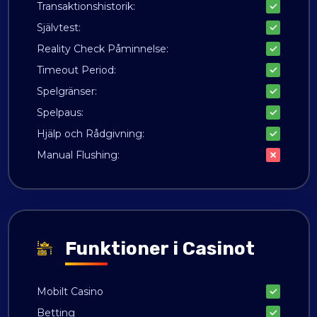
Transaktionshistorik:
Självtest:
Reality Check Påminnelse:
Timeout Period:
Spelgränser:
Spelpaus:
Hjälp och Rådgivning:
Manual Flushing:
Funktioner i Casinot
Mobilt Casino
Betting