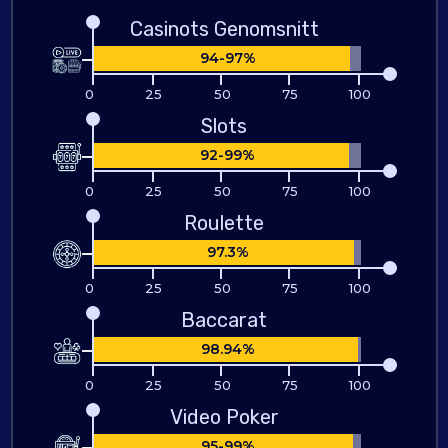
Casinots Genomsnitt
94-97%
0
25
50
75
100
Slots
92-99%
0
25
50
75
100
Roulette
97.3%
0
25
50
75
100
Baccarat
98.94%
0
25
50
75
100
Video Poker
95-99%