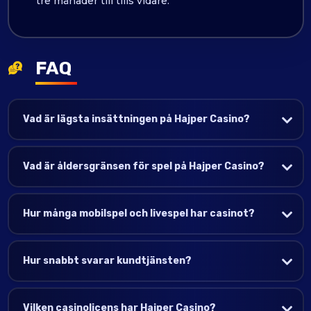
tre månader till tills vidare.
FAQ
Vad är lägsta insättningen på Hajper Casino?
Vad är åldersgränsen för spel på Hajper Casino?
Hur många mobilspel och livespel har casinot?
Hur snabbt svarar kundtjänsten?
Vilken casinolicens har Hajper Casino?