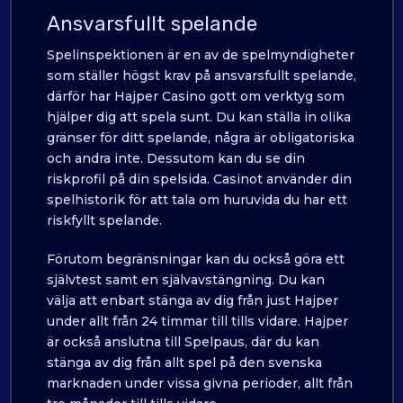
Ansvarsfullt spelande
Spelinspektionen är en av de spelmyndigheter
som ställer högst krav på ansvarsfullt spelande,
därför har Hajper Casino gott om verktyg som
hjälper dig att spela sunt. Du kan ställa in olika
gränser för ditt spelande, några är obligatoriska
och andra inte. Dessutom kan du se din
riskprofil på din spelsida. Casinot använder din
spelhistorik för att tala om huruvida du har ett
riskfyllt spelande.
Förutom begränsningar kan du också göra ett
självtest samt en självavstängning. Du kan
välja att enbart stänga av dig från just Hajper
under allt från 24 timmar till tills vidare. Hajper
är också anslutna till Spelpaus, där du kan
stänga av dig från allt spel på den svenska
marknaden under vissa givna perioder, allt från