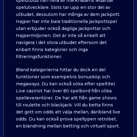
spelutbud från flera av marknadens ledande
spelutvecklare. Slots tar upp en stor del av
utbudet, dessutom har många av dem jackpott.
Hajper har inte bara traditionella jackpottspel
utan erbjuder också dagliga jackpottar och
Hajpermiljonen. Det är inte så enkelt att
navigera i det stora utbudet eftersom det
enbart finns kategorier och inga
filtreringsfunktioner.
Bland kategorierna hittar du dock en del
funktioner som exempelvis bonusköp och
megaways. Du kan också söka efter speltitel.
Live casinot har över 80 spelbord från olika
spelleverantörer. De har allt från game shows
till roulette och blackjack. Vill du betta finns
det gott om odds att välja mellan, däribland live
odds. Du kan också prova speltypen retrobet,
en blandning mellan betting och virtuell sport.