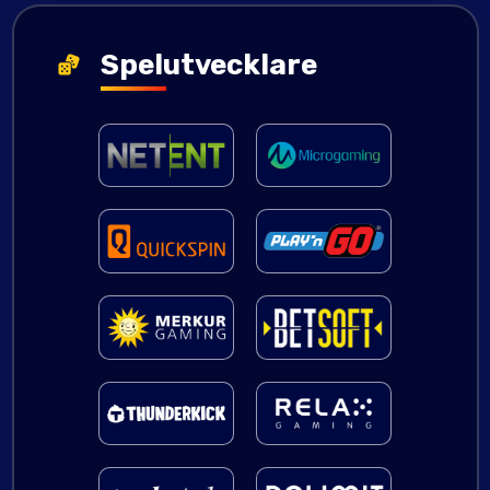
Spelutvecklare