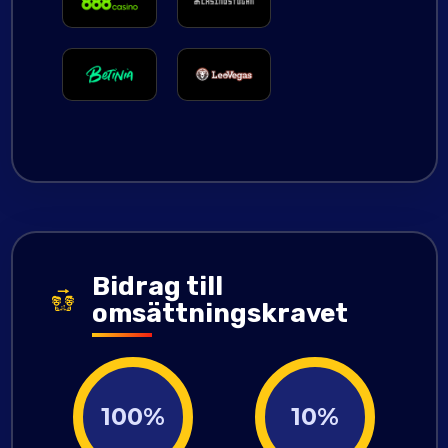
Bidrag till
omsättningskravet
100%
10%