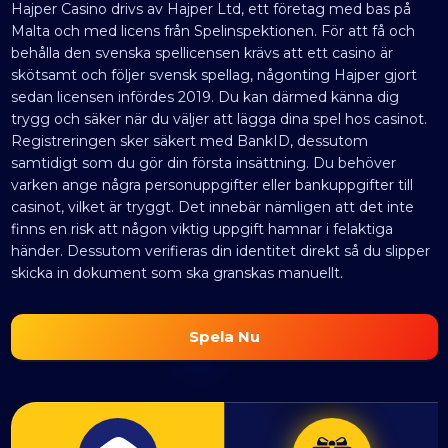
Hajper Casino drivs av Hajper Ltd, ett företag med bas på
Malta och med licens från Spelinspektionen. För att få och
behålla den svenska spellicensen krävs att ett casino är
skötsamt och följer svensk spellag, någonting Hajper gjort
sedan licensen infördes 2019. Du kan därmed känna dig
trygg och säker när du väljer att lägga dina spel hos casinot.
Registreringen sker säkert med BankID, dessutom
samtidigt som du gör din första insättning. Du behöver
varken ange några personuppgifter eller bankuppgifter till
casinot, vilket är tryggt. Det innebär nämligen att det inte
finns en risk att någon viktig uppgift hamnar i felaktiga
händer. Dessutom verifieras din identitet direkt så du slipper
skicka in dokument som ska granskas manuellt.
Spela Nu