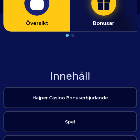
Översikt
Bonusar
Innehåll
Hajper Casino Bonuserbjudande
Spel