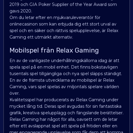
2019 och GIA Poker Supplier of the Year Award som
gavs 2020.
Om du letar efter en mjukvaruleverantör för
onlinecasinon som kan erbjuda dig ett stort urval av
spel och en säker och rättvis spelupplevelse, är Relax
Gaming ett utmärkt alternativ.
Mobilspel från Relax Gaming
En av de vanligaste underhållningskällorna idag är att
spela spel på en mobil enhet. Det finns bokstavligen
tusentals spel tillgängliga och nya spel släpps ständigt.
En av de främsta utvecklarna av mobilspel är Relax
Gaming, vars spel spelas av miljontals spelare världen
över.
Kvalitetsspel har producerats av Relax Gaming under
mycket lång tid. Deras spel avgudas för sin fantastiska
grafik, kreativa spelupplägg och fängslande berättelser.
Relax Gaming har något för alla, oavsett om de letar
efter ett avslappnat spel att spela på fritiden eller en
mer engagerande upplevelse som får dem att komma