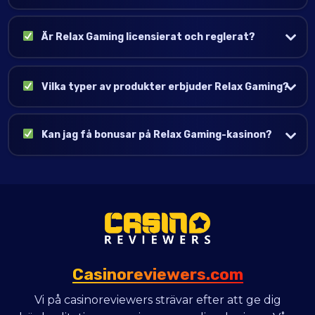
Är Relax Gaming licensierat och reglerat?
Vilka typer av produkter erbjuder Relax Gaming?
Kan jag få bonusar på Relax Gaming-kasinon?
Casinoreviewers.com
Vi på casinoreviewers strävar efter att ge dig