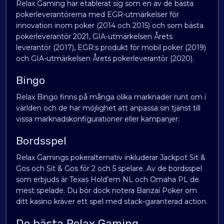
Relax Gaming har etablerat sig som en av de bästa
pokerleverantörerna med EGR-utmärkelser för
innovation inom poker (2014 och 2015) och som bästa
pokerleverantör 2021, GIA-utmärkelsen Årets
leverantör (2017), EGR:s produkt för mobil poker (2019)
och GIA-utmärkelsen Årets pokerleverantör (2020).
Bingo
Relax Bingo finns på många olika marknader runt om i
världen och de har möjlighet att anpassa sin tjänst till
vissa marknadskonfigurationer eller kampanjer.
Bordsspel
Relax Gamings pokeralternativ inkluderar Jackpot Sit &
Gos och Sit & Gos för 2 och 5 spelare. Av de bordsspel
som erbjuds är Texas Hold’em NL och Omaha PL de
mest spelade. Du bör dock notera Banzai Poker om
ditt kasino kräver ett spel med stack-garanterad action.
De bästa Relax Gaming