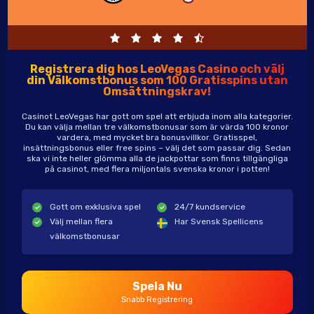
Registrera dig hos LeoVegas Casino och välj
din Välkomstbonus som 100 Gratisspins utan
Omsättningskrav!
Casinot LeoVegas har gott om spel att erbjuda inom alla kategorier.
Du kan välja mellan tre välkomstbonusar som är värda 100 kronor
vardera, med mycket bra bonusvillkor. Gratisspel,
insättningsbonus eller free spins – välj det som passar dig. Sedan
ska vi inte heller glömma alla de jackpottar som finns tillgängliga
på casinot, med flera miljontals svenska kronor i potten!
Gott om exklusiva spel
24/7 kundservice
Välj mellan flera
Har Svensk Spellicens
välkomstbonusar
Spela Nu
Snabb Registrering