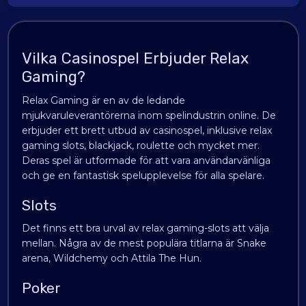
Vilka Casinospel Erbjuder Relax
Gaming?
Relax Gaming är en av de ledande
mjukvaruleverantörerna inom spelindustrin online. De
erbjuder ett brett utbud av casinospel, inklusive relax
gaming slots, blackjack, roulette och mycket mer.
Deras spel är utformade för att vara användarvänliga
och ge en fantastisk spelupplevelse för alla spelare.
Slots
Det finns ett bra urval av relax gaming-slots att välja
mellan. Några av de mest populära titlarna är Snake
arena, Wildchemy och Attila The Hun.
Poker