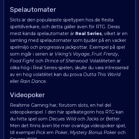
Spelautomater
Slots är den populäraste speltypen hos de flesta
speltillverkare, och detta gäller även för RTG. Deras
mest kända spelautomater är
Real Series
, vilket är en
samling med spelautomater som bjuder på en vacker
spelmiljö och progressiva jackpottar. Exempel på spel
som ingår i serien är
Viking’s Voyage
,
Fruit Frenzy
,
Food Fight
och
Prince of Sherwood
. Volatiliteten är
olika hög i Real Series-spelen, skulle du vara intresserad
av en hög volatilitet kan du prova
Outta This World
eller
Rain Dance
.
Videopoker
Realtime Gaming har, förutom slots, en hel del
videopokerspel. I den här spelkategorin hos RTG kan
du hitta spel som
Decues Wild
och
Jacks or Better
.
Men det finns även lite mer ovanliga videopoker spel,
till exempel
Pick em Poker
,
Mystery Bonus Poker
och