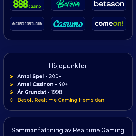
Höjdpunkter
Antal Spel -
200+
Antal Casinon -
40+
År Grundat -
1998
Besök Realtime Gaming Hemsidan
Sammanfattning av Realtime Gaming