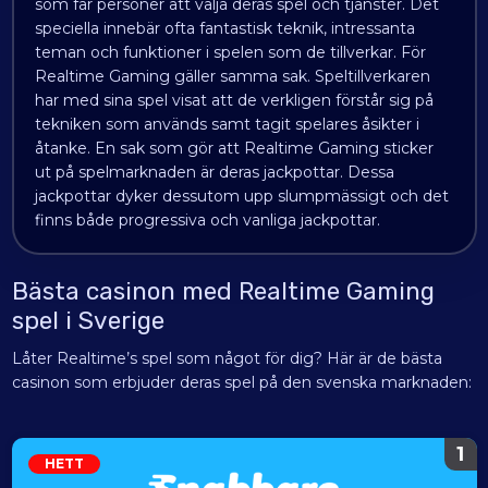
som får personer att välja deras spel och tjänster. Det
speciella innebär ofta fantastisk teknik, intressanta
teman och funktioner i spelen som de tillverkar. För
Realtime Gaming gäller samma sak. Speltillverkaren
har med sina spel visat att de verkligen förstår sig på
tekniken som används samt tagit spelares åsikter i
åtanke. En sak som gör att Realtime Gaming sticker
ut på spelmarknaden är deras jackpottar. Dessa
jackpottar dyker dessutom upp slumpmässigt och det
finns både progressiva och vanliga jackpottar.
Bästa casinon med Realtime Gaming
spel i Sverige
Låter Realtime’s spel som något för dig? Här är de bästa
casinon som erbjuder deras spel på den svenska marknaden:
1
HETT