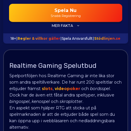
Spela Nu
Snabb Registrering
MER FAKTA
18+
Regler & villkor gäller
Spela Ansvarsfullt
Stödlinjen.se
Realtime Gaming Spelutbud
Spelportföljen hos Realtime Gaming är inte lika stor
som andra speltillverkare. De har runt 200 speltitlar och
erbjuder främst
slots
,
videopoker
och
bordsspel
.
Dock har de även ett fåtal andra speltyper, inklusive
bingospel
,
kenospel
och
skraplotter
.
En aspekt som hjälper RTG att sticka ut på
spelmarknaden är att de erbjuder både spel som du
kan öppna upp i webbläsaren och nedladdningsbara
alternativ.