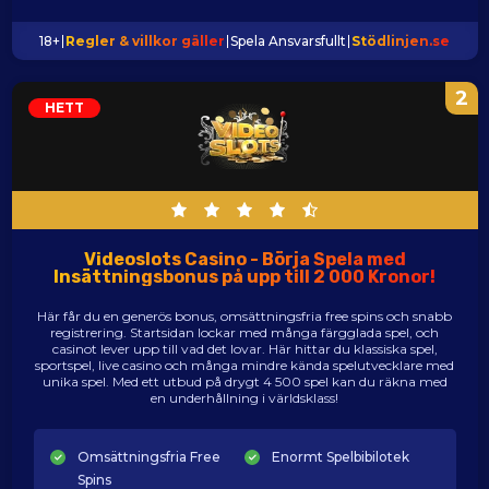
18+
Regler & villkor gäller
Spela Ansvarsfullt
Stödlinjen.se
2
HETT
Videoslots Casino - Börja Spela med
Insättningsbonus på upp till 2 000 Kronor!
Här får du en generös bonus, omsättningsfria free spins och snabb
registrering. Startsidan lockar med många färgglada spel, och
casinot lever upp till vad det lovar. Här hittar du klassiska spel,
sportspel, live casino och många mindre kända spelutvecklare med
unika spel. Med ett utbud på drygt 4 500 spel kan du räkna med
en underhållning i världsklass!
Omsättningsfria Free
Enormt Spelbibilotek
Spins