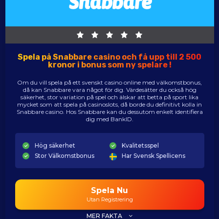
Spela på Snabbare casino och få upp till 2 500
kronor i bonus som ny spelare !
Om du vill spela på ett svenskt casino online med välkomstbonus,
då kan Snabbare vara något för dig. Värdesätter du också hög
säkerhet, stor variation på spel och älskar att betta på sport lika
mycket som att spela på casinoslots, då borde du definitivt kolla in
Snabbare casino. Hos Snabbare kan du dessutom enkelt identifiera
dig med BankID.
Hög säkerhet
Kvalitetsspel
Stor Välkomstbonus
Har Svensk Spellicens
Spela Nu
Utan Registrering
MER FAKTA