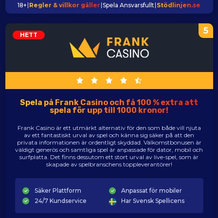
18+
Regler & villkor gäller
Spela Ansvarsfullt
Stödlinjen.se
5
HETT
Spela på Frank Casino och få 100 % extra att
spela för upp till 1000 kronor!
Frank Casino är ett utmärkt alternativ för den som både vill njuta
av ett fantastiskt urval av spel och känna sig säker på att den
privata informationen är ordentligt skyddad. Välkomstbonusen är
väldigt generös och samtliga spel är anpassade för dator, mobil och
surfplatta. Det finns dessutom ett stort urval av live-spel, som är
skapade av spelbranschens toppleverantörer!
Säker Plattform
Anpassat för mobiler
24/7 Kundservice
Har Svensk Spellicens