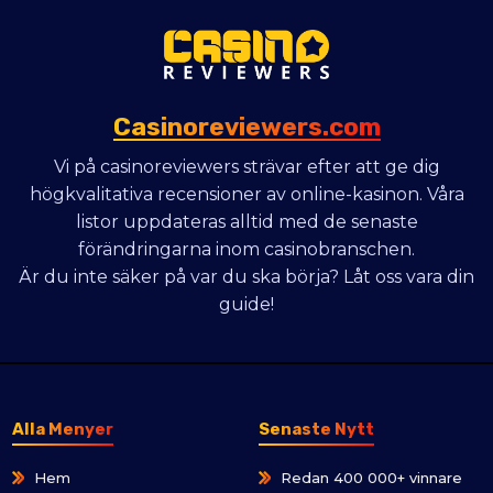
Casinoreviewers.com
Vi på casinoreviewers strävar efter att ge dig
högkvalitativa recensioner av online-kasinon. Våra
listor uppdateras alltid med de senaste
förändringarna inom casinobranschen.
Är du inte säker på var du ska börja? Låt oss vara din
guide!
Alla Menyer
Senaste Nytt
Hem
Redan 400 000+ vinnare