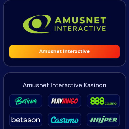
Amusnet Interactive
Amusnet Interactive Kasinon