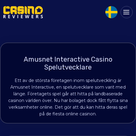
Amusnet Interactive Casino
Spelutvecklare
Ett av de största företagen inom spelutveckling är
Amusnet Interactive, en spelutvecklare som varit med
länge. Företagets spel går att hitta på landbaserade
casinon världen över. Nu har bolaget dock fått flytta sina
verksamheter online. Det gör att du kan hitta deras spel
på de flesta online casinon.