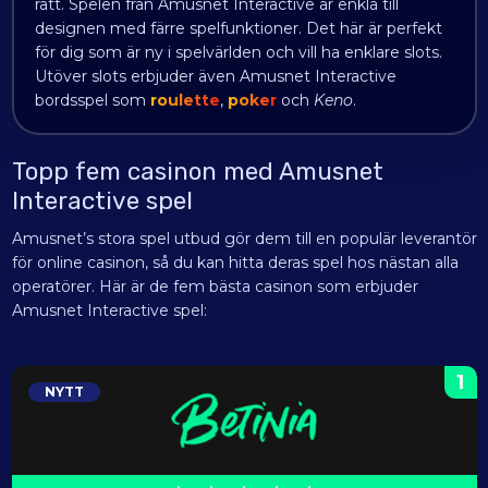
rätt. Spelen från Amusnet Interactive är enkla till
designen med färre spelfunktioner. Det här är perfekt
för dig som är ny i spelvärlden och vill ha enklare slots.
Utöver slots erbjuder även Amusnet Interactive
bordsspel som
roulette
,
poker
och
Keno
.
Topp fem casinon med Amusnet
Interactive spel
Amusnet’s stora spel utbud gör dem till en populär leverantör
för online casinon, så du kan hitta deras spel hos nästan alla
operatörer. Här är de fem bästa casinon som erbjuder
Amusnet Interactive spel:
1
NYTT