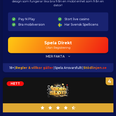
design som fungerar lika bra från en mobil enhet som från en
dator!
Pay N Play
Stort live casino
Bra mobilversion
Har Svensk Spellicens
Spela Direkt
Utan Registrering
MER FAKTA
18+
Regler & villkor gäller
Spela Ansvarsfullt
Stödlinjen.se
4
HETT