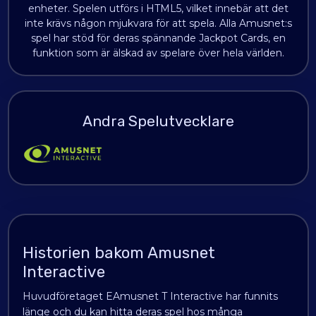
enheter. Spelen utförs i HTML5, vilket innebär att det
inte krävs någon mjukvara för att spela. Alla Amusnet:s
spel har stöd för deras spännande Jackpot Cards, en
funktion som är älskad av spelare över hela världen.
Andra Spelutvecklare
Historien bakom Amusnet
Interactive
Huvudföretaget EAmusnet T Interactive har funnits
länge och du kan hitta deras spel hos många