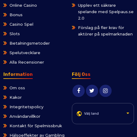
Online Casino
Upplev ett säkrare
spelande med Spelpaus.se
Bonus
2.0
Casino Spel
Förslag på fler krav för
Slots
aktörer på spelmarknaden
Betalningsmetoder
Spelutvecklare
Alla Recensioner
Information
Följ Oss
Om oss
Kakor
Integritetspolicy
Välj land
Användarvillkor
Kontakt för Spelmissbruk
Hälsoeffekter av Gambling