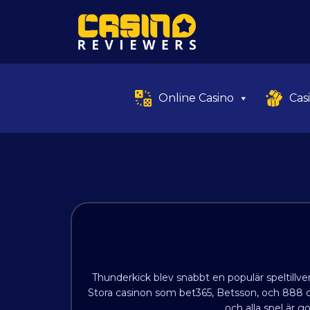
Online Casino
Cas
Thunderkick blev snabbt en populär speltillve
Stora casinon som bet365, Betsson, och 888 cas
och alla spel är g