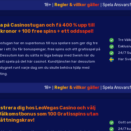
18+
Regler & villkor gäller
Spela Ansvarsf
a på Casinostugan och få 400 % upp till
kronor + 100 free spins + ett oddsspel!
Tre Vä
stugan har en superbonus till nya spelare som ger dig tre
Exklusi
r i ett. Du får bonuspengar, free spins och ett gratisspel på
24/7 S
 Dessutom kan du sätta in låga belopp med Swish när du
Har Sve
 att spela på det här casinot. Kundtjänsten har dessutom
 dygnet runt varje dag om du skulle behöva hjälp med
ting.
18+
Regler & villkor gäller
Spela Ansvarsf
strera dig hos LeoVegas Casino och välj
Välkomstbonus som 100 Gratisspins utan
ättningskrav!
Gott om
24/7 k