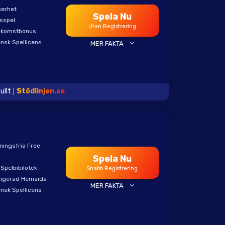
kerhet
Spela Nu
tsspel
Utan Registrering
älkomstbonus
nsk Spellicens
MER FAKTA
ullt
Stödlinjen.se
ingsfria Free
Spela Nu
Spelbibilotek
Snabb Registrering
vigerad Hemsida
MER FAKTA
nsk Spellicens