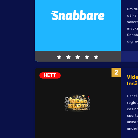
Om du 
då ka
säkerh
mycket
Snabb
dig m
2
HETT
Vide
Insä
Här få
regist
casino
sport
unika 
underh