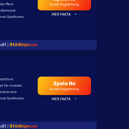
lan flera
Snabb Registrering
stbonusar
MER FAKTA
nsk Spellicens
ullt
Stödlinjen.se
lattform
Spela Nu
t för mobiler
Snabb Registrering
undservice
nsk Spellicens
MER FAKTA
ullt
Stödlinjen.se