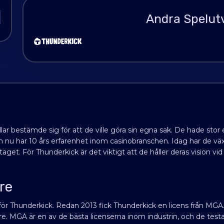
Andra Spelut
llar bestämde sig för att de ville göra sin egna sak. De hade stor 
nu har 10 års erfarenhet inom casinobranschen. Idag har de växt 
get. För Thunderkick är det viktigt att de håller deras vision vid 
re
 för Thunderkick. Redan 2013 fick Thunderkick en licens från MGA
e. MGA är en av de bästa licenserna inom industrin, och de testar a