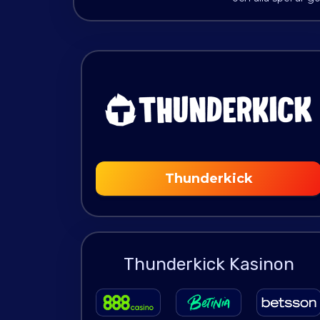
Thunderkick
Thunderkick Kasinon