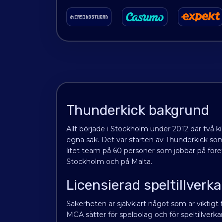
Thunderkick bakgrund
Allt började i Stockholm under 2012 där två ki
egna sak. Det var starten av Thunderkick som 
litet team på 60 personer som jobbar på företa
Stockholm och på Malta.
Licensierad speltillverka
Säkerheten är självklart något som är viktigt
MGA sätter för spelbolag och för speltillverkar