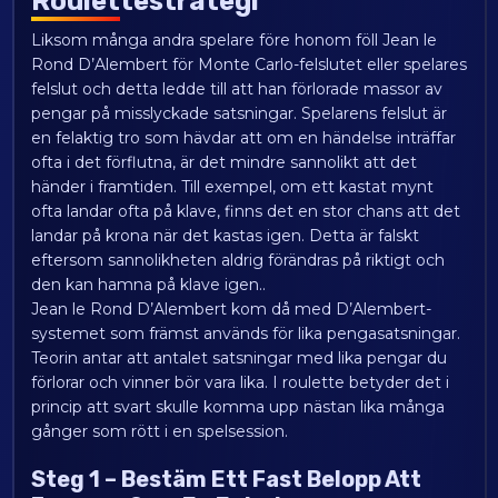
Roulettestrategi
Liksom många andra spelare före honom föll Jean le
Rond D’Alembert för Monte Carlo-felslutet eller spelares
felslut och detta ledde till att han förlorade massor av
pengar på misslyckade satsningar. Spelarens felslut är
en felaktig tro som hävdar att om en händelse inträffar
ofta i det förflutna, är det mindre sannolikt att det
händer i framtiden. Till exempel, om ett kastat mynt
ofta landar ofta på klave, finns det en stor chans att det
landar på krona när det kastas igen. Detta är falskt
eftersom sannolikheten aldrig förändras på riktigt och
den kan hamna på klave igen..
Jean le Rond D’Alembert kom då med D’Alembert-
systemet som främst används för lika pengasatsningar.
Teorin antar att antalet satsningar med lika pengar du
förlorar och vinner bör vara lika. I roulette betyder det i
princip att svart skulle komma upp nästan lika många
gånger som rött i en spelsession.
Steg 1 – Bestäm Ett Fast Belopp Att