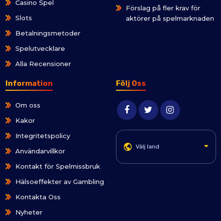
Casino Spel
Förslag på fler krav för
Slots
aktörer på spelmarknaden
Betalningsmetoder
Spelutvecklare
Alla Recensioner
Information
Följ Oss
Om oss
Kakor
Integritetspolicy
Välj land
Användarvillkor
Kontakt för Spelmissbruk
Hälsoeffekter av Gambling
Kontakta Oss
Nyheter