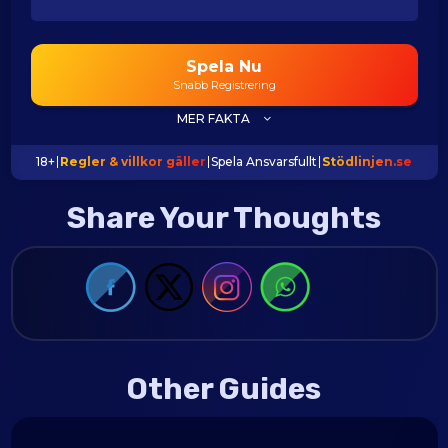
Spela Nu
Snabb Registrering
MER FAKTA
18+
Regler & villkor gäller
Spela Ansvarsfullt
Stödlinjen.se
Share Your Thoughts
Other Guides