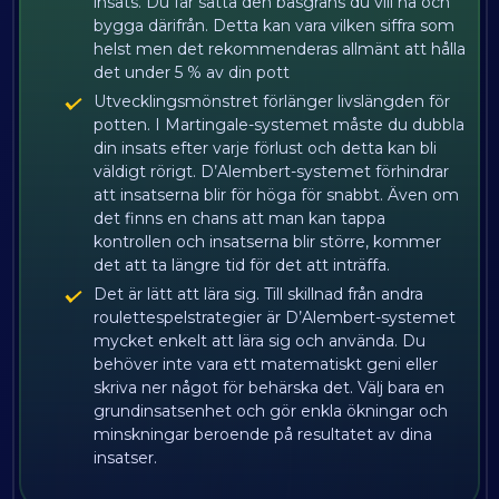
insats. Du får sätta den basgräns du vill ha och
bygga därifrån. Detta kan vara vilken siffra som
helst men det rekommenderas allmänt att hålla
det under 5 % av din pott
Utvecklingsmönstret förlänger livslängden för
potten. I Martingale-systemet måste du dubbla
din insats efter varje förlust och detta kan bli
väldigt rörigt. D’Alembert-systemet förhindrar
att insatserna blir för höga för snabbt. Även om
det finns en chans att man kan tappa
kontrollen och insatserna blir större, kommer
det att ta längre tid för det att inträffa.
Det är lätt att lära sig. Till skillnad från andra
roulettespelstrategier är D’Alembert-systemet
mycket enkelt att lära sig och använda. Du
behöver inte vara ett matematiskt geni eller
skriva ner något för behärska det. Välj bara en
grundinsatsenhet och gör enkla ökningar och
minskningar beroende på resultatet av dina
insatser.