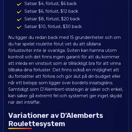
Satsar $4, förlust, $6 back
Satsar $6, förlust, $12 back
Satsar $8, förlust, $20 back
Satsar $10, förlust, $30 back
Nu ligger du redan back med 15 grundenheter och om
du har spelat roulette förut vet du att sådana
förlustsviter inte är ovanliga. Sviten kan hamna utom
kontroll och det finns ingen garanti för att du kommer
att inleda en vinstsvit som är tillräckligt bra för att vinna
tillbaka dina förluster. Det finns också en möjlighet att
du fortsätter att förlora och gör slut på din budget eller
når ett belopp som ligger över bordets insatsgräns.
Samtidigt som D’Alembert-strategin är säker och enkel,
kan saker gå extremt fel och systemet ger inget skydd
när det inträffar.
Variationer av D’Alemberts
Roulettesystem