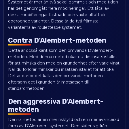
Systemet är mer än två sekel gammalt och med tiden
har det genomgått flera modifieringar. Ett fåtal av
dessa modifieringar fastnade och växte till att bli
oberoende varianter. Dessa är de två främsta
varianterna av roulettespelsystemet.
Contra D’Alembert-metoden
Detta är också känt som den omvända D’Alembert-
metoden. Med denna metod ökar du din insats istället
för att minska den med en grundenhet efter varje vinst.
När du förlorar minskar du insatsen istället för att öka.
Det är därför det kallas den omvända metoden
eftersom det i grunden är motsatsen till
standardmetoden.
Den aggressiva D’Alembert-
metoden
Denna metod är en mer riskfylld och en mer avancerad
form av D’Alembert-systemet. Den skiljer sig från