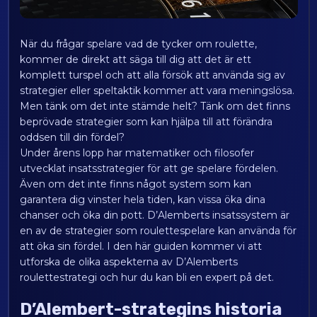
När du frågar spelare vad de tycker om roulette,
kommer de direkt att säga till dig att det är ett
komplett turspel och att alla försök att använda sig av
strategier eller speltaktik kommer att vara meningslösa.
Men tänk om det inte stämde helt? Tänk om det finns
beprövade strategier som kan hjälpa till att förändra
oddsen till din fördel?
Under årens lopp har matematiker och filosofer
utvecklat insatsstrategier för att ge spelare fördelen.
Även om det inte finns något system som kan
garantera dig vinster hela tiden, kan vissa öka dina
chanser och öka din pott. D’Alemberts insatssystem är
en av de strategier som roulettespelare kan använda för
att öka sin fördel. I den här guiden kommer vi att
utforska de olika aspekterna av D’Alemberts
roulettestrategi och hur du kan bli en expert på det.
D’Alembert-strategins historia