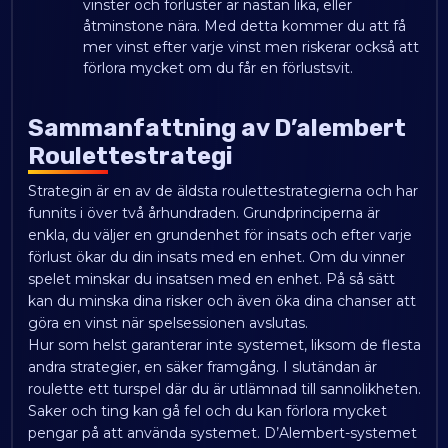
vinster och förluster är nästan lika, eller
åtminstone nära. Med detta kommer du att få
mer vinst efter varje vinst men riskerar också att
förlora mycket om du får en förlustsvit.
Sammanfattning av D’alembert
Roulettestrategi
Strategin är en av de äldsta roulettestrategierna och har
funnits i över två århundraden. Grundprinciperna är
enkla, du väljer en grundenhet för insats och efter varje
förlust ökar du din insats med en enhet. Om du vinner
spelet minskar du insatsen med en enhet. På så sätt
kan du minska dina risker och även öka dina chanser att
göra en vinst när spelsessionen avslutas.
Hur som helst garanterar inte systemet, liksom de flesta
andra strategier, en säker framgång. I slutändan är
roulette ett turspel där du är utlämnad till sannolikheten.
Saker och ting kan gå fel och du kan förlora mycket
pengar på att använda systemet. D’Alembert-systemet