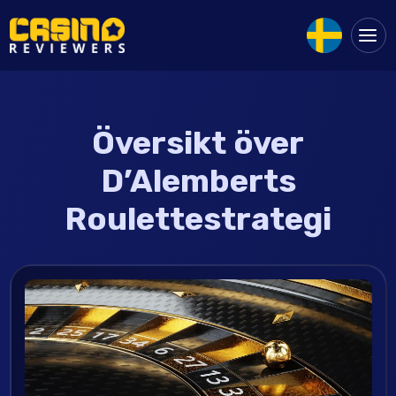
Översikt över
D’Alemberts
Roulettestrategi