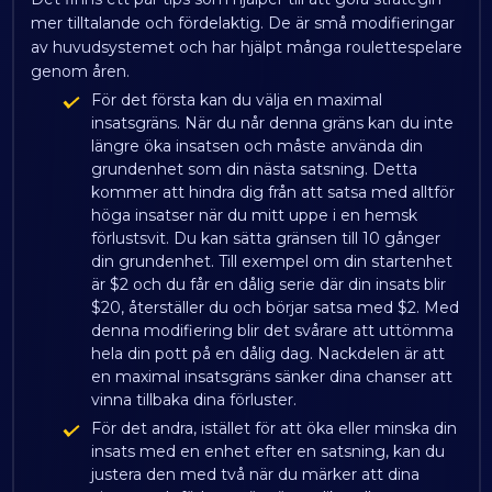
mer tilltalande och fördelaktig. De är små modifieringar
av huvudsystemet och har hjälpt många roulettespelare
genom åren.
För det första kan du välja en maximal
insatsgräns. När du når denna gräns kan du inte
längre öka insatsen och måste använda din
grundenhet som din nästa satsning. Detta
kommer att hindra dig från att satsa med alltför
höga insatser när du mitt uppe i en hemsk
förlustsvit. Du kan sätta gränsen till 10 gånger
din grundenhet. Till exempel om din startenhet
är $2 och du får en dålig serie där din insats blir
$20, återställer du och börjar satsa med $2. Med
denna modifiering blir det svårare att uttömma
hela din pott på en dålig dag. Nackdelen är att
en maximal insatsgräns sänker dina chanser att
vinna tillbaka dina förluster.
För det andra, istället för att öka eller minska din
insats med en enhet efter en satsning, kan du
justera den med två när du märker att dina