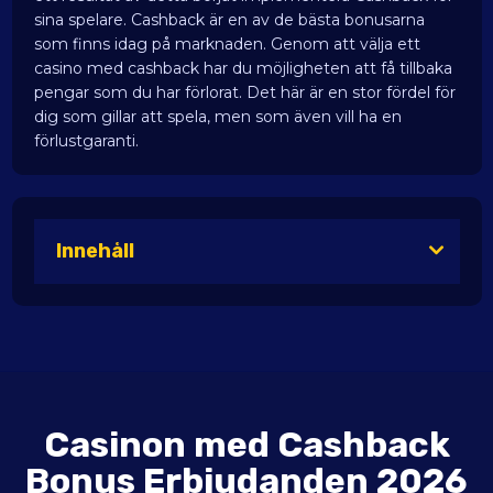
sina spelare. Cashback är en av de bästa bonusarna
som finns idag på marknaden. Genom att välja ett
casino med cashback har du möjligheten att få tillbaka
pengar som du har förlorat. Det här är en stor fördel för
dig som gillar att spela, men som även vill ha en
förlustgaranti.
Innehåll
Casinon med Cashback
Bonus Erbjudanden 2026