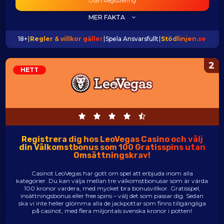
Utan Registrering
MER FAKTA
18+
Regler & villkor gäller
Spela Ansvarsfullt
Stödlinjen.se
2
HETT
Registrera dig hos LeoVegas Casino och välj
din Välkomstbonus som 100 Gratisspins utan
Omsättningskrav!
Casinot LeoVegas har gott om spel att erbjuda inom alla
kategorier. Du kan välja mellan tre välkomstbonusar som är värda
100 kronor vardera, med mycket bra bonusvillkor. Gratisspel,
insättningsbonus eller free spins – välj det som passar dig. Sedan
ska vi inte heller glömma alla de jackpottar som finns tillgängliga
på casinot, med flera miljontals svenska kronor i potten!