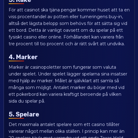
För att casinot ska tjäna pengar kommer huset att ta en
viss procentandel av potten eller turneringens buy-in,
alltså det lägsta belopp som behövs för att sätta sig vid
ett bord. Detta är vanligt oavsett om du spelar på ett
fysiskt casino eller online. Förhållandet kan variera från
tre procent till tio procent och är rätt svårt att undvika.
4. Marker
Marker är casinopoletter som fungerar som valuta
under spelet. Under spelet lägger spelarna sina insatser
med hjälp av marker. Målet är självklart att samla så
många som möjligt. Antalet marker du börjar med vid
ett pokerbord kan variera kraftigt beroende på vilken
sida du spelar på.
5. Spelare
Det maximala antalet spelare som ett casino tillåter
varierar något mellan olika ställen. I princip kan mer än
20 spelare tävla mot varandra vid ett enda Texas Hold