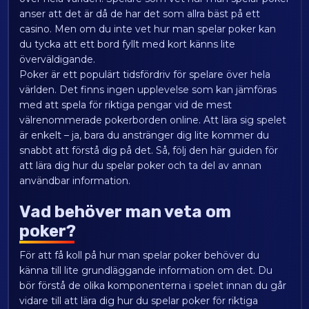
anser att det är då de har det som allra bäst på ett
casino. Men om du inte vet hur man spelar poker kan
du tycka att ett bord fyllt med kort känns lite
överväldigande.
Poker är ett populärt tidsfördriv för spelare över hela
världen. Det finns ingen upplevelse som kan jämföras
med att spela för riktiga pengar vid de mest
välrenommerade pokerborden online. Att lära sig spelet
är enkelt – ja, bara du anstränger dig lite kommer du
snabbt att förstå dig på det. Så, följ den här guiden för
att lära dig hur du spelar poker och ta del av annan
användbar information.
Vad behöver man veta om
poker?
För att få koll på hur man spelar poker behöver du
känna till lite grundläggande information om det. Du
bör förstå de olika komponenterna i spelet innan du går
vidare till att lära dig hur du spelar poker för riktiga