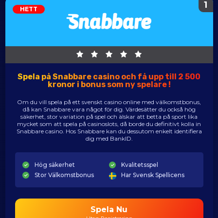
1
HETT
Spela på Snabbare casino och få upp till 2 500
kronor i bonus som ny spelare !
Om du vill spela på ett svenskt casino online med välkomstbonus,
då kan Snabbare vara något för dig. Värdesätter du också hög
säkerhet, stor variation på spel och älskar att betta på sport lika
mycket som att spela på casinoslots, då borde du definitivt kolla in
Snabbare casino. Hos Snabbare kan du dessutom enkelt identifiera
dig med BankID.
Hög säkerhet
Kvalitetsspel
Stor Välkomstbonus
Har Svensk Spellicens
Spela Nu