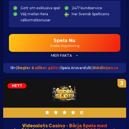
Gott om exklusiva spel
24/7 kundservice
Välj mellan flera
Har Svensk Spellicens
välkomstbonusar
Spela Nu
Snabb Registrering
MER FAKTA
18+
Regler & villkor gäller
Spela Ansvarsfullt
Stödlinjen.se
3
HETT
Videoslots Casino - Börja Spela med