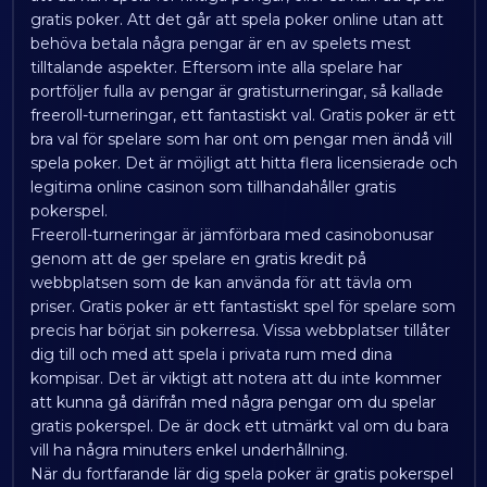
gratis poker. Att det går att spela poker online utan att
behöva betala några pengar är en av spelets mest
tilltalande aspekter. Eftersom inte alla spelare har
portföljer fulla av pengar är gratisturneringar, så kallade
freeroll-turneringar, ett fantastiskt val. Gratis poker är ett
bra val för spelare som har ont om pengar men ändå vill
spela poker. Det är möjligt att hitta flera licensierade och
legitima online casinon som tillhandahåller gratis
pokerspel.
Freeroll-turneringar är jämförbara med casinobonusar
genom att de ger spelare en gratis kredit på
webbplatsen som de kan använda för att tävla om
priser. Gratis poker är ett fantastiskt spel för spelare som
precis har börjat sin pokerresa. Vissa webbplatser tillåter
dig till och med att spela i privata rum med dina
kompisar. Det är viktigt att notera att du inte kommer
att kunna gå därifrån med några pengar om du spelar
gratis pokerspel. De är dock ett utmärkt val om du bara
vill ha några minuters enkel underhållning.
När du fortfarande lär dig spela poker är gratis pokerspel