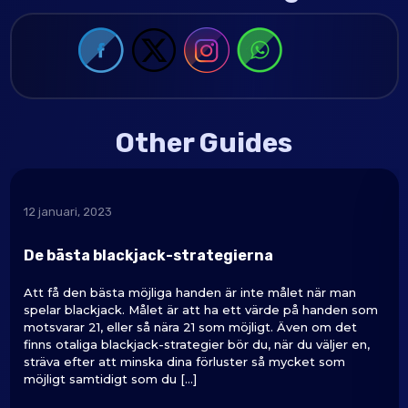
Other Guides
12 januari, 2023
De bästa blackjack-strategierna
Att få den bästa möjliga handen är inte målet när man
spelar blackjack. Målet är att ha ett värde på handen som
motsvarar 21, eller så nära 21 som möjligt. Även om det
finns otaliga blackjack-strategier bör du, när du väljer en,
sträva efter att minska dina förluster så mycket som
möjligt samtidigt som du […]