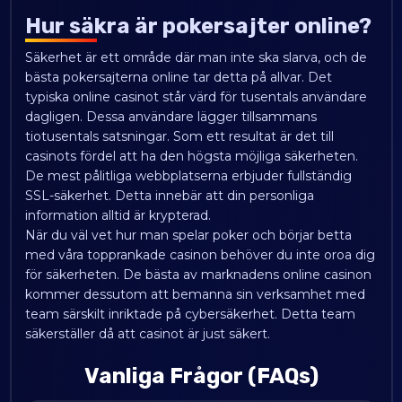
Hur säkra är pokersajter online?
Säkerhet är ett område där man inte ska slarva, och de
bästa pokersajterna online tar detta på allvar. Det
typiska online casinot står värd för tusentals användare
dagligen. Dessa användare lägger tillsammans
tiotusentals satsningar. Som ett resultat är det till
casinots fördel att ha den högsta möjliga säkerheten.
De mest pålitliga webbplatserna erbjuder fullständig
SSL-säkerhet. Detta innebär att din personliga
information alltid är krypterad.
När du väl vet hur man spelar poker och börjar betta
med våra topprankade casinon behöver du inte oroa dig
för säkerheten. De bästa av marknadens online casinon
kommer dessutom att bemanna sin verksamhet med
team särskilt inriktade på cybersäkerhet. Detta team
säkerställer då att casinot är just säkert.
Vanliga Frågor (FAQs)