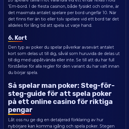
’Em-bord. I de flesta casinon, både fysiskt och online, är
det maximala antalet spelare per bord ungefär 10. När
det finns fler än tio eller tolv spelare vid ett bord tar det
alldeles för lång tid att spela ut varje hand.
6. Kort
Den typ av poker du spelar påverkar avsevärt antalet
kort som delas ut till dig, såväl som huruvida de delas ut
till dig med uppåtvända eller inte. Se till att du har full
förståelse för alla regler för den variant du har valt innan
du börjar spela.
Så spelar man poker: Steg-för-
steg-guide för att spela poker
på ett online casino för riktiga
pengar
Låt oss nu ge dig en detaljerad förklaring av hur
nybörjare kan komma igång och spela poker. Stegen