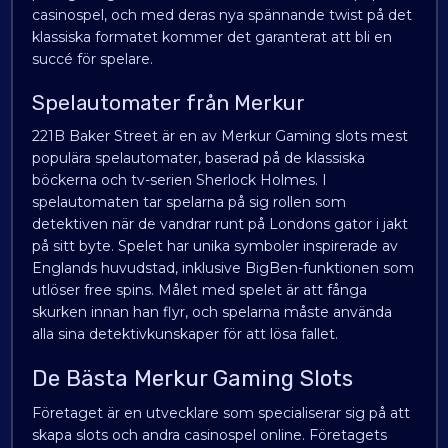
casinospel, och med deras nya spännande twist på det
klassiska formatet kommer det garanterat att bli en
succé för spelare.
Spelautomater från Merkur
221B Baker Street är en av Merkur Gaming slots mest
populära spelautomater, baserad på de klassiska
böckerna och tv-serien Sherlock Holmes. I
spelautomaten tar spelarna på sig rollen som
detektiven när de vandrar runt på Londons gator i jakt
på sitt byte. Spelet har unika symboler inspirerade av
Englands huvudstad, inklusive BigBen-funktionen som
utlöser free spins. Målet med spelet är att fånga
skurken innan han flyr, och spelarna måste använda
alla sina detektivkunskaper för att lösa fallet.
De Bästa Merkur Gaming Slots
Företaget är en utvecklare som specialiserar sig på att
skapa slots och andra casinospel online. Företagets