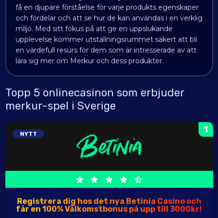
få en djupare förståelse för varje produkts egenskaper
och fördelar och att se hur de kan användas i en verklig
miljö. Med sitt fokus på att ge en uppslukande
upplevelse kommer utställningsrummet säkert att bli
en värdefull resurs för dem som är intresserade av att
lära sig mer om Merkur och dess produkter.
Topp 5 onlinecasinon som erbjuder
merkur-spel i Sverige
1
NYTT
Registrera dig hos det nya Betinia Casino och
får en 100% Välkomstbonus på upp till 3000kr!