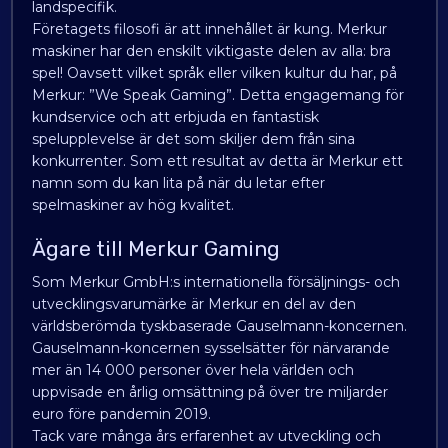
landspecifik.
Företagets filosofi är att innehållet är kung. Merkur
maskiner har den enskilt viktigaste delen av alla: bra
spel! Oavsett vilket språk eller vilken kultur du har, på
Merkur: ”We Speak Gaming”. Detta engagemang för
kundservice och att erbjuda en fantastisk
spelupplevelse är det som skiljer dem från sina
konkurrenter. Som ett resultat av detta är Merkur ett
namn som du kan lita på när du letar efter
spelmaskiner av hög kvalitet.
Ägare till Merkur Gaming
Som Merkur GmbH:s internationella försäljnings- och
utvecklingsvarumärke är Merkur en del av den
världsberömda tyskbaserade Gauselmann-koncernen.
Gauselmann-koncernen sysselsätter för närvarande
mer än 14 000 personer över hela världen och
uppvisade en årlig omsättning på över tre miljarder
euro före pandemin 2019.
Tack vare många års erfarenhet av utveckling och