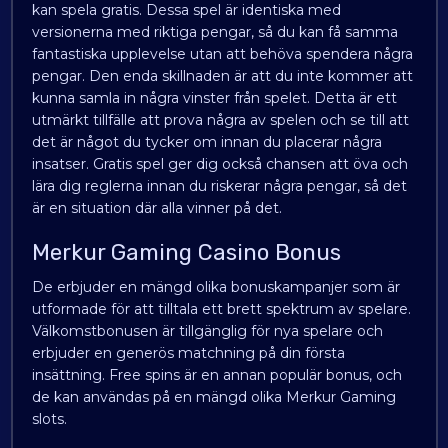
kan spela gratis. Dessa spel är identiska med
versionerna med riktiga pengar, så du kan få samma
fantastiska upplevelse utan att behöva spendera några
pengar. Den enda skillnaden är att du inte kommer att
kunna samla in några vinster från spelet. Detta är ett
utmärkt tillfälle att prova några av spelen och se till att
det är något du tycker om innan du placerar några
insatser. Gratis spel ger dig också chansen att öva och
lära dig reglerna innan du riskerar några pengar, så det
är en situation där alla vinner på det.
Merkur Gaming Casino Bonus
De erbjuder en mängd olika bonuskampanjer som är
utformade för att tilltala ett brett spektrum av spelare.
Välkomstbonusen är tillgänglig för nya spelare och
erbjuder en generös matchning på din första
insättning. Free spins är en annan populär bonus, och
de kan användas på en mängd olika Merkur Gaming
slots.