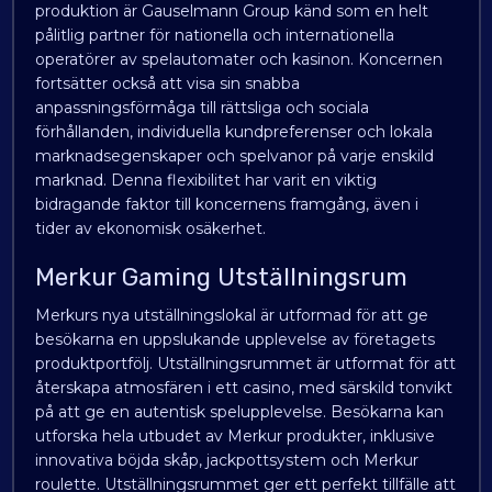
produktion är Gauselmann Group känd som en helt
pålitlig partner för nationella och internationella
operatörer av spelautomater och kasinon. Koncernen
fortsätter också att visa sin snabba
anpassningsförmåga till rättsliga och sociala
förhållanden, individuella kundpreferenser och lokala
marknadsegenskaper och spelvanor på varje enskild
marknad. Denna flexibilitet har varit en viktig
bidragande faktor till koncernens framgång, även i
tider av ekonomisk osäkerhet.
Merkur Gaming Utställningsrum
Merkurs nya utställningslokal är utformad för att ge
besökarna en uppslukande upplevelse av företagets
produktportfölj. Utställningsrummet är utformat för att
återskapa atmosfären i ett casino, med särskild tonvikt
på att ge en autentisk spelupplevelse. Besökarna kan
utforska hela utbudet av Merkur produkter, inklusive
innovativa böjda skåp, jackpottsystem och Merkur
roulette. Utställningsrummet ger ett perfekt tillfälle att