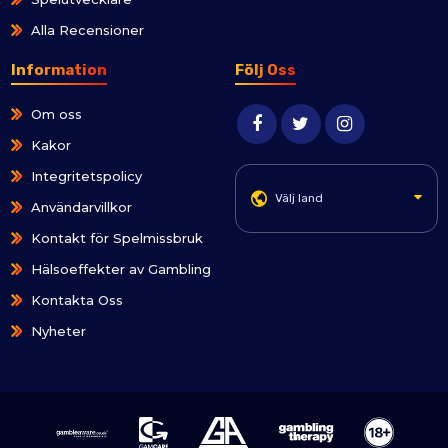
Alla Recensioner
Information
Följ Oss
Om oss
Kakor
Integritetspolicy
Välj land
Användarvillkor
Kontakt för Spelmissbruk
Hälsoeffekter av Gambling
Kontakta Oss
Nyheter