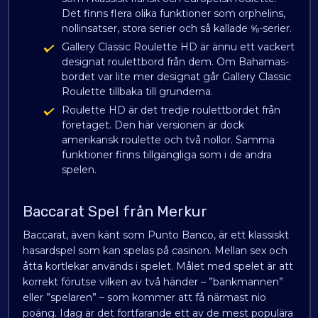
Det finns flera olika funktioner som orphelins,
nollinsatser, stora serier och så kallade ⅝-serier.
Gallery Classic Roulette HD är ännu ett vackert
designat roulettbord från dem. Om Bahamas-
bordet var lite mer designat går Gallery Classic
Roulette tillbaka till grunderna.
Roulette HD är det tredje roulettbordet från
företaget. Den här versionen är dock
amerikansk roulette och två nollor. Samma
funktioner finns tillgängliga som i de andra
spelen.
Baccarat Spel från Merkur
Baccarat, även känt som Punto Banco, är ett klassiskt
hasardspel som kan spelas på casinon. Mellan sex och
åtta kortlekar används i spelet. Målet med spelet är att
korrekt förutse vilken av två händer – ”bankmannen”
eller ”spelaren” – som kommer att få närmast nio
poäng. Idag är det fortfarande ett av de mest populära