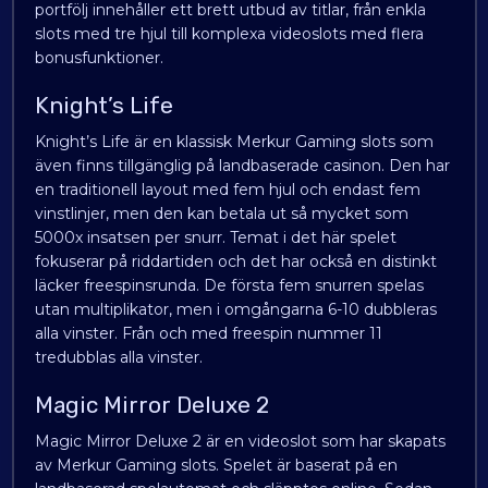
portfölj innehåller ett brett utbud av titlar, från enkla
slots med tre hjul till komplexa videoslots med flera
bonusfunktioner.
Knight’s Life
Knight’s Life är en klassisk Merkur Gaming slots som
även finns tillgänglig på landbaserade casinon. Den har
en traditionell layout med fem hjul och endast fem
vinstlinjer, men den kan betala ut så mycket som
5000x insatsen per snurr. Temat i det här spelet
fokuserar på riddartiden och det har också en distinkt
läcker freespinsrunda. De första fem snurren spelas
utan multiplikator, men i omgångarna 6-10 dubbleras
alla vinster. Från och med freespin nummer 11
tredubblas alla vinster.
Magic Mirror Deluxe 2
Magic Mirror Deluxe 2 är en videoslot som har skapats
av Merkur Gaming slots. Spelet är baserat på en