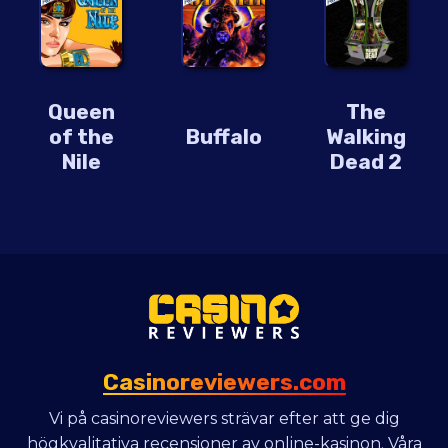
Queen
The
of the
Buffalo
Walking
Nile
Dead 2
Casinoreviewers.com
Vi på casinoreviewers strävar efter att ge dig
högkvalitativa recensioner av online-kasinon. Våra