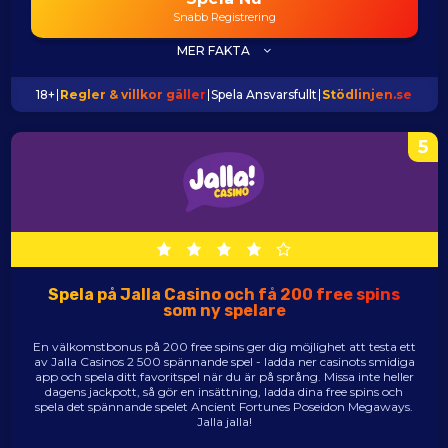
Snabb Registrering
MER FAKTA
18+
Regler & villkor gäller
Spela Ansvarsfullt
Stödlinjen.se
5
Spela på Jalla Casino och få 200 free spins
som ny spelare
En välkomstbonus på 200 free spins ger dig möjlighet att testa ett
av Jalla Casinos 2 500 spännande spel - ladda ner casinots smidiga
app och spela ditt favoritspel när du är på språng. Missa inte heller
dagens jackpott, så gör en insättning, ladda dina free spins och
spela det spännande spelet Ancient Fortunes Poseidon Megaways.
Jalla jalla!