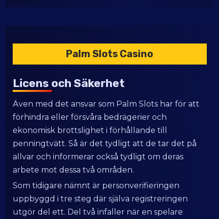
Palm Slots Casino
Licens och Säkerhet
Även med det ansvar som Palm Slots har för att
förhindra eller försvåra bedrägerier och
ekonomisk brottslighet i förhållande till
penningtvätt. Så är det tydligt att de tar det på
allvar och informerar också tydligt om deras
arbete mot dessa två områden.
Som tidigare nämnt är personverifieringen
uppbyggd i tre steg där själva registreringen
utgör del ett. Del två infaller när en spelare