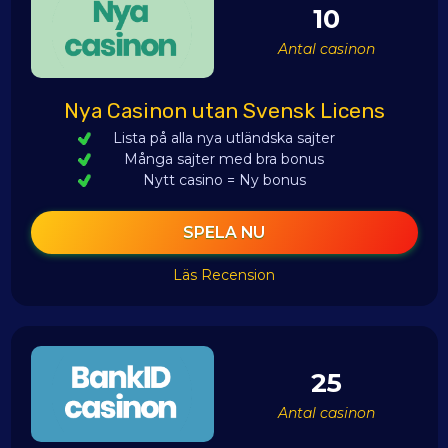
10
Antal casinon
Nya Casinon utan Svensk Licens
Lista på alla nya utländska sajter
Många sajter med bra bonus
Nytt casino = Ny bonus
SPELA NU
Läs Recension
25
Antal casinon