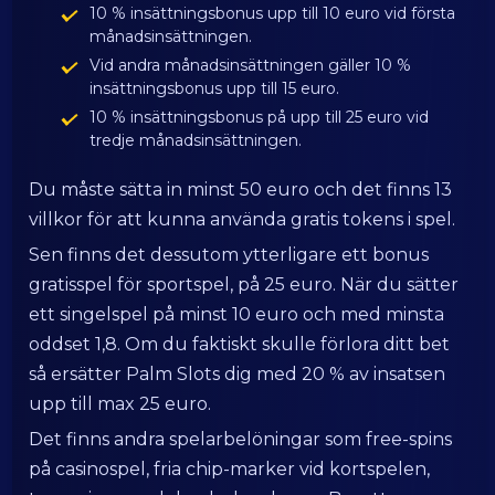
10 % insättningsbonus upp till 10 euro vid första
månadsinsättningen.
Vid andra månadsinsättningen gäller 10 %
insättningsbonus upp till 15 euro.
10 % insättningsbonus på upp till 25 euro vid
tredje månadsinsättningen.
Du måste sätta in minst 50 euro och det finns 13
villkor för att kunna använda gratis tokens i spel.
Sen finns det dessutom ytterligare ett bonus
gratisspel för sportspel, på 25 euro. När du sätter
ett singelspel på minst 10 euro och med minsta
oddset 1,8. Om du faktiskt skulle förlora ditt bet
så ersätter Palm Slots dig med 20 % av insatsen
upp till max 25 euro.
Det finns andra spelarbelöningar som free-spins
på casinospel, fria chip-marker vid kortspelen,