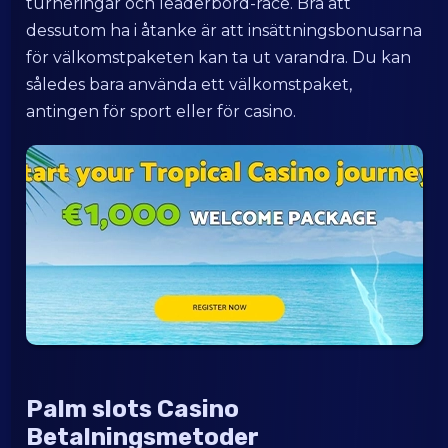
turneringar och leaderbord-race. Bra att
dessutom ha i åtanke är att insättningsbonusarna
för välkomstpaketen kan ta ut varandra. Du kan
således bara använda ett välkomstpaket,
antingen för sport eller för casino.
Palm slots Casino
Betalningsmetoder