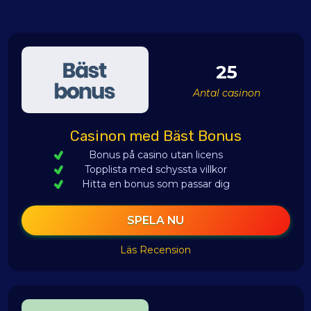
25
Antal casinon
Casinon med Bäst Bonus
Bonus på casino utan licens
Topplista med schyssta villkor
Hitta en bonus som passar dig
SPELA NU
Läs Recension