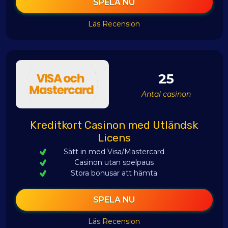
SPELA NU
Läs Recension
25
Antal casinon
Kreditkort Casinon med Utländsk
Licens
Sätt in med Visa/Mastercard
Casinon utan spelpaus
Stora bonusar att hämta
SPELA NU
Läs Recension