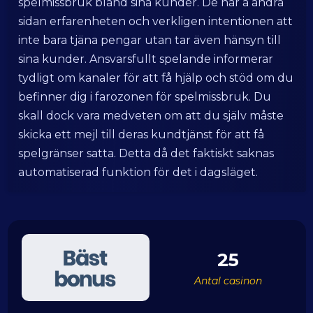
spelmissbruk bland sina kunder. De har å andra
sidan erfarenheten och verkligen intentionen att
inte bara tjäna pengar utan tar även hänsyn till
sina kunder. Ansvarsfullt spelande informerar
tydligt om kanaler för att få hjälp och stöd om du
befinner dig i farozonen för spelmissbruk. Du
skall dock vara medveten om att du själv måste
skicka ett mejl till deras kundtjänst för att få
spelgränser satta. Detta då det faktiskt saknas
automatiserad funktion för det i dagsläget.
25
Antal casinon