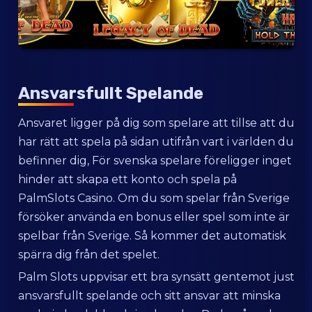
Ansvarsfullt Spelande
Ansvaret ligger på dig som spelare att tillse att du
har rätt att spela på sidan utifrån vart i världen du
befinner dig, För svenska spelare föreligger inget
hinder att skapa ett konto och spela på
PalmSlots Casino. Om du som spelar från Sverige
försöker använda en bonus eller spel som inte är
spelbar från Sverige. Så kommer det automatisk
spärra dig från det spelet.
Palm Slots uppvisar ett bra synsätt gentemot just
ansvarsfullt spelande och sitt ansvar att minska