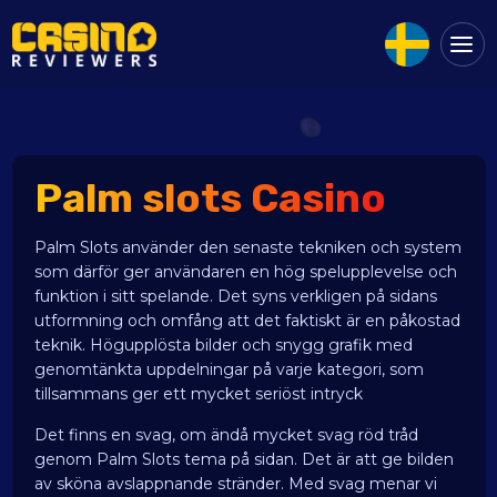
Palm slots Casino
Palm Slots använder den senaste tekniken och system
som därför ger användaren en hög spelupplevelse och
funktion i sitt spelande. Det syns verkligen på sidans
utformning och omfång att det faktiskt är en påkostad
teknik. Högupplösta bilder och snygg grafik med
genomtänkta uppdelningar på varje kategori, som
tillsammans ger ett mycket seriöst intryck
Det finns en svag, om ändå mycket svag röd tråd
genom Palm Slots tema på sidan. Det är att ge bilden
av sköna avslappnande stränder. Med svag menar vi