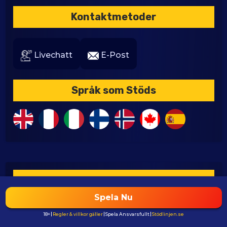
Kontaktmetoder
Livechatt
E-Post
Språk som Stöds
Liknande Casinon
Spela Nu
18+
Regler & villkor gäller
Spela Ansvarsfullt
Stödlinjen.se