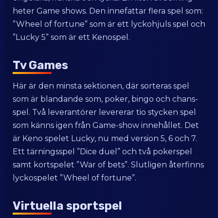
heter Game shows. Den innefattar flera spel som:
”Wheel of fortune” som är ett lyckohjuls spel och
”Lucky 5” som är ett Kenospel.
Tv Games
Här är den minsta sektionen, där sorteras spel
som är blandande som, poker, bingo och chans-
spel. Två leverantörer levererar tio stycken spel
som känns igen från Game-show innehållet. Det
är Keno spelet Lucky, nu med version 5, 6 och 7.
Ett tärningsspel ”Dice duel” och två pokerspel
samt kortspelet ”War of bets”. Slutligen återfinns
lyckospelet ”Wheel of fortune”.
Virtuella sportspel