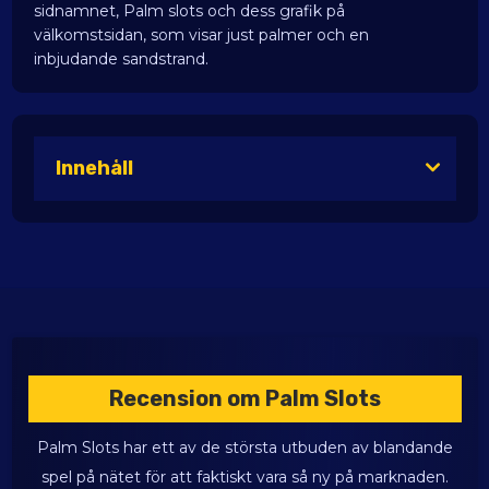
sidnamnet, Palm slots och dess grafik på
välkomstsidan, som visar just palmer och en
inbjudande sandstrand.
Innehåll
Recension om Palm Slots
Palm Slots har ett av de största utbuden av blandande
spel på nätet för att faktiskt vara så ny på marknaden.