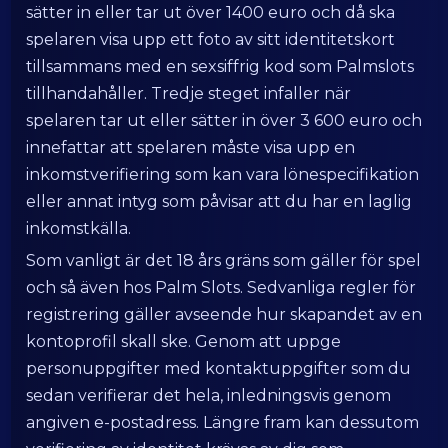
sätter in eller tar ut över 1400 euro och då ska
spelaren visa upp ett foto av sitt identitetskort
tillsammans med en sexsiffrig kod som Palmslots
tillhandahåller. Tredje steget infaller när
spelaren tar ut eller sätter in över 3 600 euro och
innefattar att spelaren måste visa upp en
inkomstverifiering som kan vara lönespecifikation
eller annat intyg som påvisar att du har en laglig
inkomstkälla.
Som vanligt är det 18 års gräns som gäller för spel
och så även hos Palm Slots. Sedvanliga regler för
registrering gäller avseende hur skapandet av en
kontoprofil skall ske. Genom att uppge
personuppgifter med kontaktuppgifter som du
sedan verifierar det hela, inledningsvis genom
angiven e-postadress. Längre fram kan dessutom