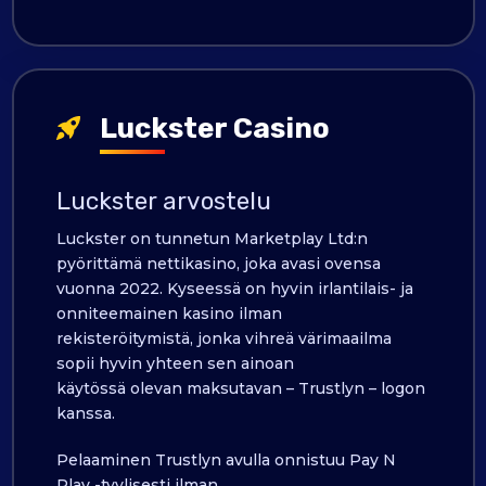
Luckster Casino
Luckster arvostelu
Luckster on tunnetun Marketplay Ltd:n
pyörittämä nettikasino, joka avasi ovensa
vuonna 2022. Kyseessä on hyvin irlantilais- ja
onniteemainen kasino ilman
rekisteröitymistä, jonka vihreä värimaailma
sopii hyvin yhteen sen ainoan
käytössä olevan maksutavan – Trustlyn – logon
kanssa.
Pelaaminen Trustlyn avulla onnistuu Pay N
Play -tyylisesti ilman