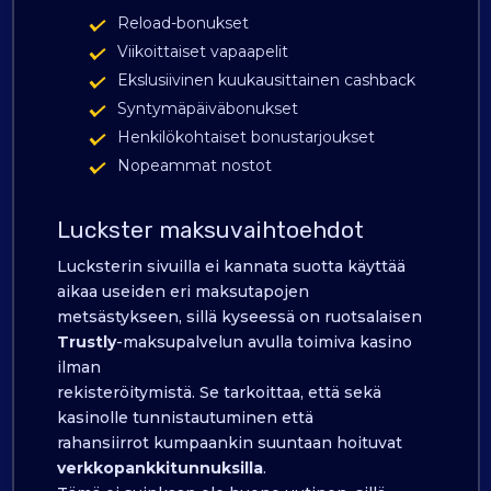
Reload-bonukset
Viikoittaiset vapaapelit
Ekslusiivinen kuukausittainen cashback
Syntymäpäiväbonukset
Henkilökohtaiset bonustarjoukset
Nopeammat nostot
Luckster maksuvaihtoehdot
Lucksterin sivuilla ei kannata suotta käyttää
aikaa useiden eri maksutapojen
metsästykseen, sillä kyseessä on ruotsalaisen
Trustly
-maksupalvelun avulla toimiva kasino
ilman
rekisteröitymistä. Se tarkoittaa, että sekä
kasinolle tunnistautuminen että
rahansiirrot kumpaankin suuntaan hoituvat
verkkopankkitunnuksilla
.