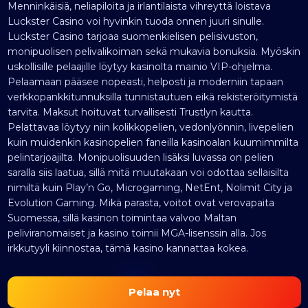
Menninkäisiä, neliapiloita ja irlantilaista vihreyttä loistava
Luckster Casino voi hyvinkin tuoda onnen juuri sinulle.
Luckster Casino tarjoaa suomenkielisen pelisivuston,
monipuolisen pelivalikoiman sekä mukavia bonuksia. Myöskin
uskollisille pelaajille löytyy kasinolta mainio VIP-ohjelma.
Pelaamaan pääsee nopeasti, helposti ja moderniin tapaan
verkkopankkitunnuksilla tunnistautuen eikä rekisteröitymistä
tarvita. Maksut hoituvat turvallisesti Trustlyn kautta.
Pelattavaa löytyy niin kolikkopelien, vedonlyönnin, livepelien
kuin muidenkin kasinopelien faneilla kasinoalan kuumimmilta
pelintarjoajilta. Monipuolisuuden lisäksi luvassa on pelien
saralla siis laatua, sillä mitä muutakaan voi odottaa sellaisilta
nimiltä kuin Play’n Go, Microgaming, NetEnt, Nolimit City ja
Evolution Gaming. Mikä parasta, voitot ovat verovapaita
Suomessa, sillä kasinon toimintaa valvoo Maltan
peliviranomaiset ja kasino toimii MGA-lisenssin alla. Jos
irkkutyyli kiinnostaa, tämä kasino kannattaa kokea.
Pelaa nyt