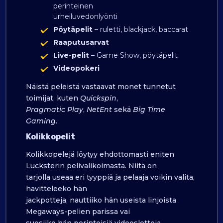
perinteinen
urheiluvedonlyönti
Pöytäpelit
– ruletti, blackjack, baccarat
Raaputusarvat
Live-pelit
– Game Show, pöytäpelit
Videopokeri
Näistä peleistä vastaavat monet tunnetut
toimijat, kuten
Quickspin
,
Pragmatic
Play
,
NetEnt
sekä
Big Time
Gaming
.
Kolikkopelit
Kolikkopelejä löytyy ehdottomasti eniten
Lucksterin pelivalikoimasta. Niitä on
tarjolla useaa eri tyyppiä ja pelaaja voikin valita,
havitteleeko hän
jackpotteja, nauttiiko hän useista linjoista
Megaways-pelien parissa vai
suosiiko hän perinteisiä videoslotteja.