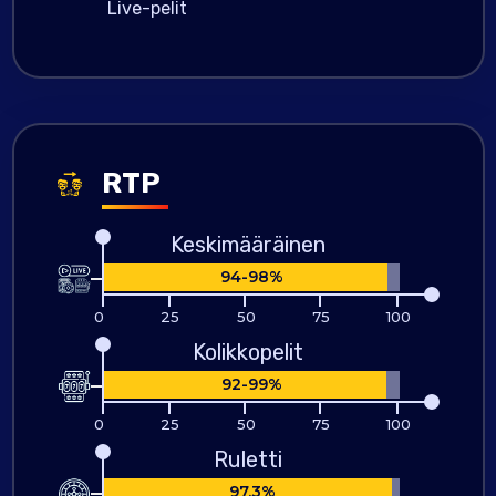
Live-pelit
RTP
Keskimääräinen
94-98%
0
25
50
75
100
Kolikkopelit
92-99%
0
25
50
75
100
Ruletti
97.3%