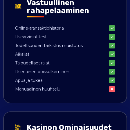
Vastuullinen
rahapelaaminen
Online-transaktiohistoria
Itsearviointitesti
Todellisuuden tarkistus muistutus
Aikalisä
Taloudelliset rajat
Itsenäinen poissulkeminen
Apua ja tukea
Manuaalinen huuhtelu
Kasinon Ominaisuudet