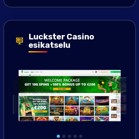
Luckster Casino
esikatselu