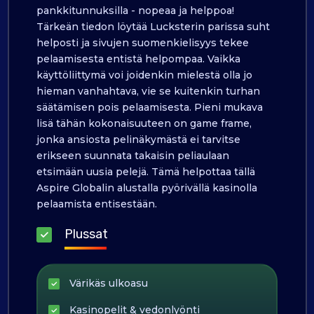
pankkitunnuksilla - nopeaa ja helppoa!
Tärkeän tiedon löytää Lucksterin parissa suht
helposti ja sivujen suomenkielisyys tekee
pelaamisesta entistä helpompaa. Vaikka
käyttöliittymä voi joidenkin mielestä olla jo
hieman vanhahtava, vie se kuitenkin turhan
säätämisen pois pelaamisesta. Pieni mukava
lisä tähän kokonaisuuteen on game frame,
jonka ansiosta pelinäkymästä ei tarvitse
erikseen suunnata takaisin peliaulaan
etsimään uusia pelejä. Tämä helpottaa tällä
Aspire Globalin alustalla pyörivällä kasinolla
pelaamista entisestään.
Plussat
Värikäs ulkoasu
Kasinopelit & vedonlyönti