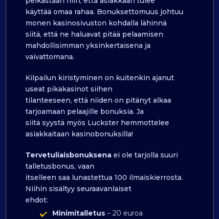
pelkästään niin, että asiakkaan tulee
käyttää omaa rahaa. Bonuksettomuus johtuu
monen kasinosivuston kohdalla lähinnä
siitä, että ne haluavat pitää pelaamisen
mahdollisimman yksinkertaisena ja
vaivattomana.
Kilpailun kiristyminen on kuitenkin ajanut
useat pikakasinot siihen
tilanteeseen, että niiden on pitänyt alkaa
tarjoamaan pelaajille bonuksia. Ja
siitä syystä myös Luckster hemmottelee
asiakkaitaan kasinobonuksilla!
Tervetuliaisbonuksena
ei ole tarjolla suuri
talletusbonus, vaan
itselleen saa lunastettua 100 ilmaiskierrosta.
Niihin sisältyy seuraavanlaiset
ehdot:
Minimitalletus
– 20 euroa