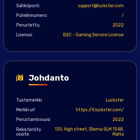
support@luckster.com
Sähköposti:
/
Puhelinnumero:
2022
Perustettu:
B2C - Gaming Service License
Lisenssi:
Johdanto
Luckster
Tuotemerkki
https://fi.luckster.com/
Merkki url
2022
Perustamisvuosi
135, High street, Sliema SLM 1548,
Rekisteröity
osoite
Malta