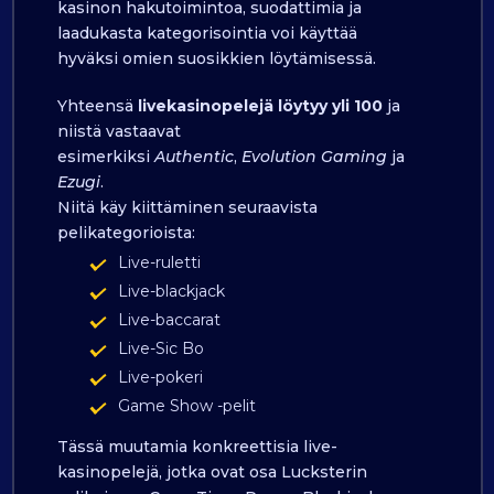
kasinon hakutoimintoa, suodattimia ja
laadukasta kategorisointia voi käyttää
hyväksi omien suosikkien löytämisessä.
Yhteensä
livekasinopelejä löytyy yli 100
ja
niistä vastaavat
esimerkiksi
Authentic
,
Evolution Gaming
ja
Ezugi
.
Niitä käy kiittäminen seuraavista
pelikategorioista:
Live-ruletti
Live-blackjack
Live-baccarat
Live-Sic Bo
Live-pokeri
Game Show -pelit
Tässä muutamia konkreettisia live-
kasinopelejä, jotka ovat osa Lucksterin