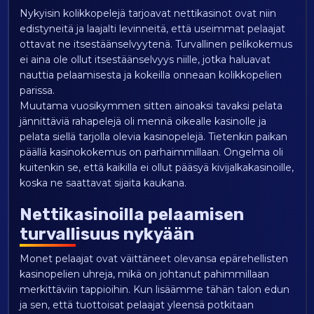
Nykyisin kolikkopelejä tarjoavat nettikasinot ovat niin
edistyneitä ja laajalti levinneitä, että useimmat pelaajat
ottavat ne itsestäänselvyytenä. Turvallinen pelikokemus
ei aina ole ollut itsestäänselvyys niille, jotka haluavat
nauttia pelaamisesta ja kokeilla onneaan kolikkopelien
parissa.
Muutama vuosikymmen sitten ainoaksi tavaksi pelata
jännittäviä rahapelejä oli mennä oikealle kasinolle ja
pelata siellä tarjolla olevia kasinopelejä. Tietenkin paikan
päällä kasinokokemus on parhaimmillaan. Ongelma oli
kuitenkin se, että kaikilla ei ollut pääsyä kivijalkakasinoille,
koska ne saattavat sijaita kaukana.
Nettikasinoilla pelaamisen
turvallisuus nykyään
Monet pelaajat ovat väittäneet olevansa epärehellisten
kasinopelien uhreja, mikä on johtanut pahimmillaan
merkittäviin tappioihin. Kun lisäämme tähän talon edun
ja sen, että tuottoisat pelaajat yleensä potkitaan