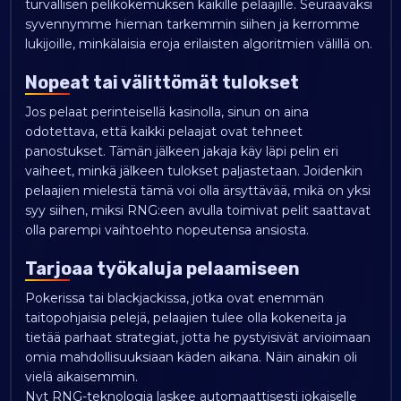
turvallisen pelikokemuksen kaikille pelaajille. Seuraavaksi
syvennymme hieman tarkemmin siihen ja kerromme
lukijoille, minkälaisia eroja erilaisten algoritmien välillä on.
Nopeat tai välittömät tulokset
Jos pelaat perinteisellä kasinolla, sinun on aina
odotettava, että kaikki pelaajat ovat tehneet
panostukset. Tämän jälkeen jakaja käy läpi pelin eri
vaiheet, minkä jälkeen tulokset paljastetaan. Joidenkin
pelaajien mielestä tämä voi olla ärsyttävää, mikä on yksi
syy siihen, miksi RNG:een avulla toimivat pelit saattavat
olla parempi vaihtoehto nopeutensa ansiosta.
Tarjoaa työkaluja pelaamiseen
Pokerissa tai blackjackissa, jotka ovat enemmän
taitopohjaisia pelejä, pelaajien tulee olla kokeneita ja
tietää parhaat strategiat, jotta he pystyisivät arvioimaan
omia mahdollisuuksiaan käden aikana. Näin ainakin oli
vielä aikaisemmin.
Nyt RNG-teknologia laskee automaattisesti jokaiselle