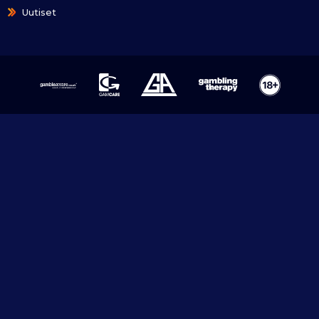
Uutiset