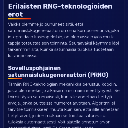
Erilaisten RNG-teknologioiden
erot
Vaikka olemme jo puhuneet siitä, että
satunnaislukugeneraattori on oma komponentinsa, joka
integroidaan kasinopeleihin, on olemassa myös muita
tapoja toteuttaa sen toiminta. Seuraavaksi käymme läpi
tarkemmin sitä, kuinka satunnaisia tuloksia tuotetaan
kasinopeleissä.
Sovelluspohjainen
satunnaislukugeneraattori (PRNG)
Tämän RNG-teknologian mekaniikka perustuu koodiin,
josta olemmekin jo aikaisemmin maininneet lyhyesti. Se
toimii täysin satunnaisesti, kun sille annetaan tiettyjä
arvoja, jonka puitteissa numerot arvotaan. Algoritmi ei
tarvitse toimiakseen muuta kuin sen, että sille annetaan
tietyt arvot, joiden mukaan se tuottaa satunnaisia
tuloksia automaattisesti. Voit ajatella annetun arvon