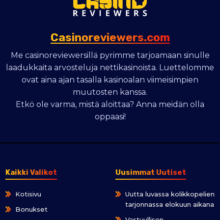
Casinoreviewers.com
Me casinoreviewersillä pyrimme tarjoamaan sinulle
laadukkaita arvosteluja nettikasinoista. Luettelomme
ovat aina ajan tasalla kasinoalan viimeisimpien
muutosten kanssa.
Etkö ole varma, mistä aloittaa? Anna meidän olla
oppaasi!
Kaikki Valikot
Uusimmat Uutiset
Kotisivu
Uutta luvassa kolikkopelien
tarjonnassa elokuun aikana
Bonukset
Vastuullisen