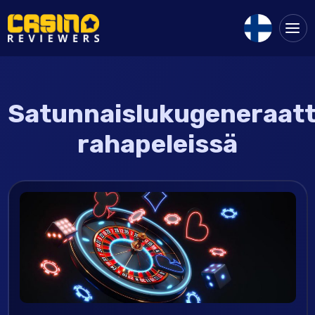
Satunnaislukugeneraatt
rahapeleissä