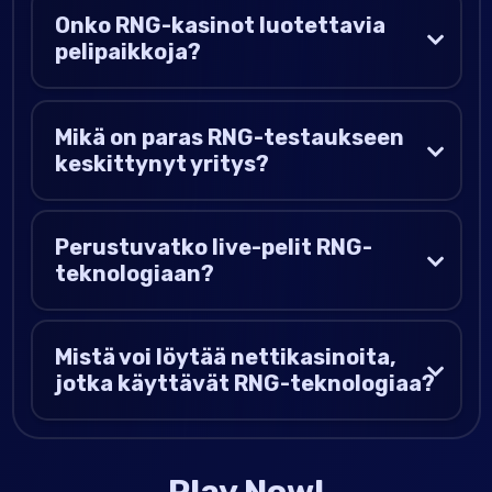
Onko RNG-kasinot luotettavia
pelipaikkoja?
Mikä on paras RNG-testaukseen
keskittynyt yritys?
Perustuvatko live-pelit RNG-
teknologiaan?
Mistä voi löytää nettikasinoita,
jotka käyttävät RNG-teknologiaa?
Play Now!