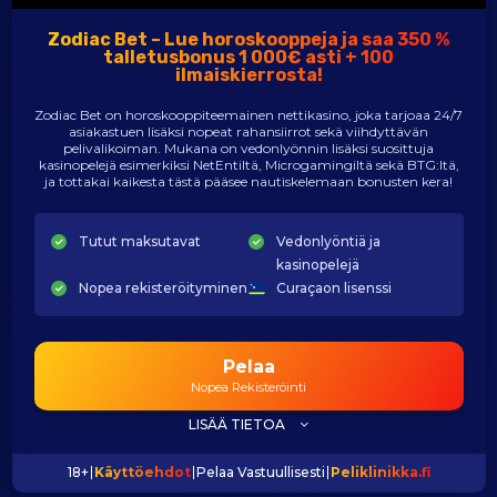
Zodiac Bet – Lue horoskooppeja ja saa 350 %
talletusbonus 1 000€ asti + 100
ilmaiskierrosta!
Zodiac Bet on horoskooppiteemainen nettikasino, joka tarjoaa 24/7
asiakastuen lisäksi nopeat rahansiirrot sekä viihdyttävän
pelivalikoiman. Mukana on vedonlyönnin lisäksi suosittuja
kasinopelejä esimerkiksi NetEntiltä, Microgamingiltä sekä BTG:ltä,
ja tottakai kaikesta tästä pääsee nautiskelemaan bonusten kera!
Tutut maksutavat
Vedonlyöntiä ja
kasinopelejä
Nopea rekisteröityminen
Curaçaon lisenssi
Pelaa
Nopea Rekisteröinti
LISÄÄ TIETOA
18+
Käyttöehdot
Pelaa Vastuullisesti
Peliklinikka.fi