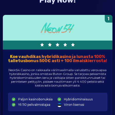
1
Koe vauhdikas hybridikasino ja lunasta 100%
talletusbonus 500€ asti + 100 ilmaiskierrosta!
Neon54 Casino on raikkaalla värimaailmalla varustettu verovapaa
hybridikasino, jonka omistaa Buton Group. Se tarjoaa pelaamista
hybridiominaisuuden kera ja valitsipa sitten pankkitunnukset tai
perinteisen pelityylin, pääsee nauttimaan yli 4 400 pelistä sekä
loistavasta bonusvalikoimasta.
Paljon kasinobonuksia
Hybridiominaisuus
Yli 110 pelivalmistajaa
Viron lisenssi