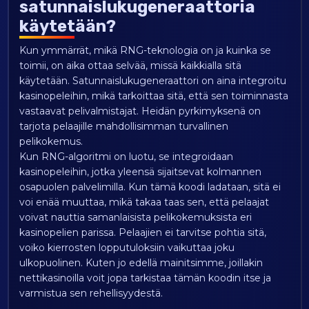
satunnaislukugeneraattoria
käytetään?
Kun ymmärrät, mikä RNG-teknologia on ja kuinka se
toimii, on aika ottaa selvää, missä kaikkialla sitä
käytetään. Satunnaislukugeneraattori on aina integroitu
kasinopeleihin, mikä tarkoittaa sitä, että sen toiminnasta
vastaavat pelivalmistajat. Heidän pyrkimyksenä on
tarjota pelaajille mahdollisimman turvallinen
pelikokemus.
Kun RNG-algoritmi on luotu, se integroidaan
kasinopeleihin, jotka yleensä sijaitsevat kolmannen
osapuolen palvelimilla. Kun tämä koodi ladataan, sitä ei
voi enää muuttaa, mikä takaa taas sen, että pelaajat
voivat nauttia samanlaisista pelikokemuksista eri
kasinopelien parissa. Pelaajien ei tarvitse pohtia sitä,
voiko kierrosten lopputuloksiin vaikuttaa joku
ulkopuolinen. Kuten jo edellä mainitsimme, joillakin
nettikasinoilla voit jopa tarkistaa tämän koodin itse ja
varmistua sen rehellisyydestä.