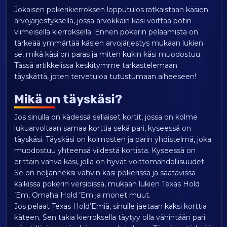
Jokaisen pokerikierroksen lopputulos ratkaistaan käsien
arvojärjestyksellä, jossa arvokkain käsi voittaa potin
viimeisellä kierroksella. Ennen pokerin pelaamista on
tärkeää ymmärtää käsien arvojärjestys mukaan lukien
se, mikä käsi on paras ja miten kukin käsi muodostuu.
Tässä artikkelissa keskitymme tarkastelemaan
täyskättä, joten tervetuloa tutustumaan aiheeseen!
Mikä on täyskäsi?
Jos sinulla on kädessä sellaiset kortit, jossa on kolme
lukuarvoltaan samaa korttia sekä pari, kyseessä on
täyskäsi. Täyskäsi on kolmosten ja parin yhdistelmä, joka
muodostuu yhteensä viidestä kortista. Kyseessä on
erittäin vahva käsi, jolla on hyvät voittomahdollisuudet.
Se on neljänneksi vahvin käsi pokerissa ja saatavissa
kaikissa pokerin versioissa, mukaan lukien Texas Hold
’Em, Omaha Hold ’Em ja monet muut.
Jos pelaat Texas Hold’Emiä, sinulle jaetaan kaksi korttia
käteen. Sen takia kierroksella täytyy olla vähintään pari