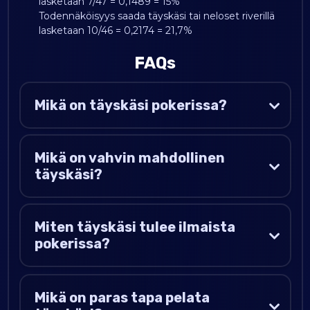
lasketaan 7/47 = 0,1489 = 15%
Todennäköisyys saada täyskäsi tai neloset riverillä
lasketaan 10/46 = 0,2174 = 21,7%
FAQs
Mikä on täyskäsi pokerissa?
Mikä on vahvin mahdollinen
täyskäsi?
Miten täyskäsi tulee ilmaista
pokerissa?
Mikä on paras tapa pelata