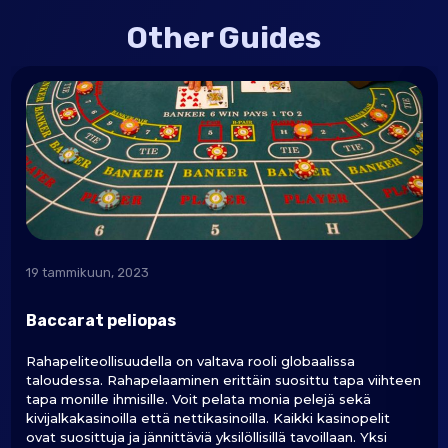
Other Guides
19 tammikuun, 2023
Baccarat peliopas
Rahapeliteollisuudella on valtava rooli globaalissa
taloudessa. Rahapelaaminen erittäin suosittu tapa viihteen
tapa monille ihmisille. Voit pelata monia pelejä sekä
kivijalkakasinoilla että nettikasinoilla. Kaikki kasinopelit
ovat suosittuja ja jännittäviä yksilöllisillä tavoillaan. Yksi