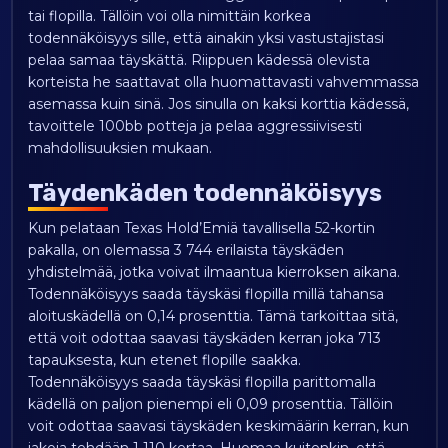
tai flopilla. Tällöin voi olla nimittäin korkea
todennäköisyys sille, että ainakin yksi vastustajistasi
pelaa samaa täyskättä. Riippuen kädessä olevista
korteista he saattavat olla huomattavasti vahvemmassa
asemassa kuin sinä. Jos sinulla on kaksi korttia kädessä,
tavoittele 100bb potteja ja pelaa aggressiivisesti
mahdollisuuksien mukaan.
Täydenkäden todennäköisyys
Kun pelataan Texas Hold’Emiä tavallisella 52-kortin
pakalla, on olemassa 3 744 erilaista täyskäden
yhdistelmää, jotka voivat ilmaantua kierroksen aikana.
Todennäköisyys saada täyskäsi flopilla millä tahansa
aloituskädellä on 0,14 prosenttia. Tämä tarkoittaa sitä,
että voit odottaa saavasi täyskäden kerran joka 713
tapauksesta, kun etenet flopille saakka.
Todennäköisyys saada täyskäsi flopilla parittomalla
kädellä on paljon pienempi eli 0,09 prosenttia. Tällöin
voit odottaa saavasi täyskäden keskimäärin kerran, kun
jakoja tehdään 1 110 kertaa. Huomaa kuitenkin, että