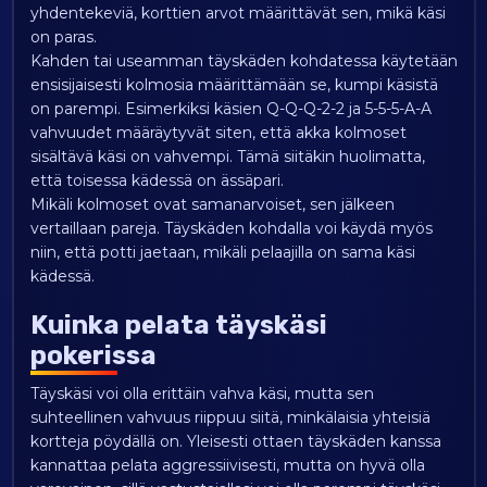
yhdentekeviä, korttien arvot määrittävät sen, mikä käsi
on paras.
Kahden tai useamman täyskäden kohdatessa käytetään
ensisijaisesti kolmosia määrittämään se, kumpi käsistä
on parempi. Esimerkiksi käsien Q-Q-Q-2-2 ja 5-5-5-A-A
vahvuudet määräytyvät siten, että akka kolmoset
sisältävä käsi on vahvempi. Tämä siitäkin huolimatta,
että toisessa kädessä on ässäpari.
Mikäli kolmoset ovat samanarvoiset, sen jälkeen
vertaillaan pareja. Täyskäden kohdalla voi käydä myös
niin, että potti jaetaan, mikäli pelaajilla on sama käsi
kädessä.
Kuinka pelata täyskäsi
pokerissa
Täyskäsi voi olla erittäin vahva käsi, mutta sen
suhteellinen vahvuus riippuu siitä, minkälaisia yhteisiä
kortteja pöydällä on. Yleisesti ottaen täyskäden kanssa
kannattaa pelata aggressiivisesti, mutta on hyvä olla