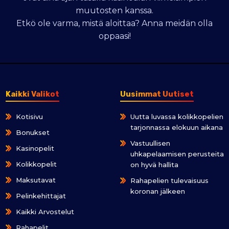
muutosten kanssa.
Etkö ole varma, mistä aloittaa? Anna meidän olla
oppaasi!
Kaikki Valikot
Uusimmat Uutiset
Kotisivu
Uutta luvassa kolikkopelien
tarjonnassa elokuun aikana
Bonukset
Vastuullisen
Kasinopelit
uhkapelaamisen perusteita
Kolikkopelit
on hyvä hallita
Maksutavat
Rahapelien tulevaisuus
koronan jälkeen
Pelinkehittajat
Kaikki Arvostelut
Rahapelit