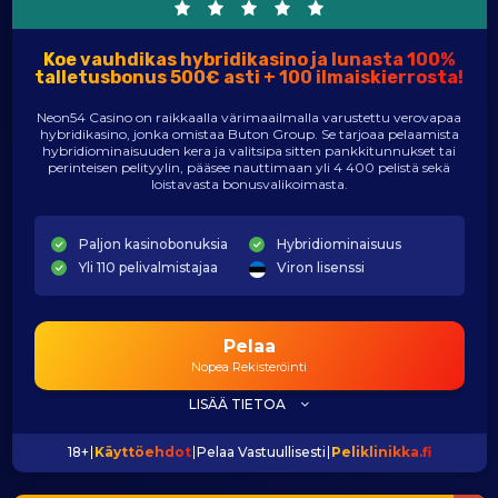
Koe vauhdikas hybridikasino ja lunasta 100%
talletusbonus 500€ asti + 100 ilmaiskierrosta!
Neon54 Casino on raikkaalla värimaailmalla varustettu verovapaa
hybridikasino, jonka omistaa Buton Group. Se tarjoaa pelaamista
hybridiominaisuuden kera ja valitsipa sitten pankkitunnukset tai
perinteisen pelityylin, pääsee nauttimaan yli 4 400 pelistä sekä
loistavasta bonusvalikoimasta.
Paljon kasinobonuksia
Hybridiominaisuus
Yli 110 pelivalmistajaa
Viron lisenssi
Pelaa
Nopea Rekisteröinti
LISÄÄ TIETOA
18+
Käyttöehdot
Pelaa Vastuullisesti
Peliklinikka.fi