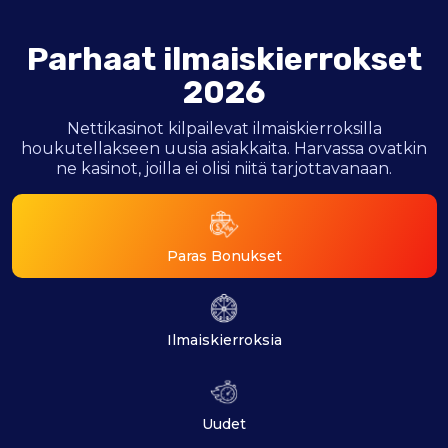
Parhaat ilmaiskierrokset
2026
Nettikasinot kilpailevat ilmaiskierroksilla
houkutellakseen uusia asiakkaita. Harvassa ovatkin
ne kasinot, joilla ei olisi niitä tarjottavanaan.
Paras Bonukset
Ilmaiskierroksia
Uudet