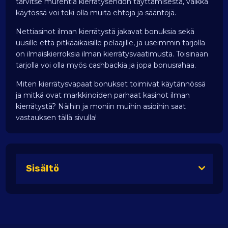
tarvitse murehtia kierrätysehdon täyttämisestä, vaikka
käytössä voi toki olla muita ehtoja ja sääntöjä.
Nettiasinot ilman kierrätystä jakavat bonuksia sekä
uusille että pitkäaikaisille pelaajille, ja useimmin tarjolla
on ilmaiskierroksia ilman kierrätysvaatimusta. Toisinaan
tarjolla voi olla myös cashbackia ja jopa bonusrahaa.
Miten kierrätysvapaat bonukset toimivat käytännössä
ja mitkä ovat markkinoiden parhaat kasinot ilman
kierrätystä? Näihin ja moniin muihin asioihin saat
vastauksen tällä sivulla!
Sisältö