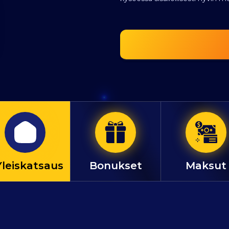
Yleiskatsaus
Bonukset
Maksut