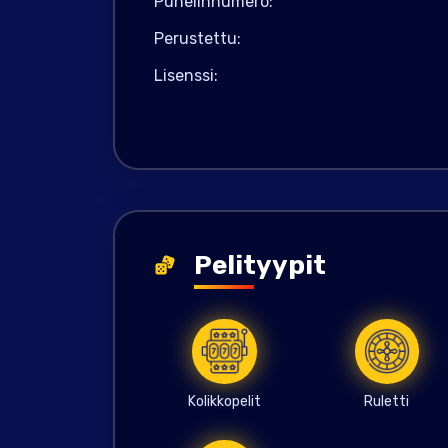
Puhelinnumero:
Perustettu:
Lisenssi:
Pelityypit
Kolikkopelit
Ruletti