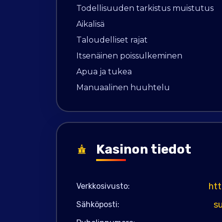
Todellisuuden tarkistus muistutus
Aikalisä
Taloudelliset rajat
Itsenäinen poissulkeminen
Apua ja tukea
Manuaalinen huuhtelu
Kasinon tiedot
htt
Verkkosivusto:
s
Sähköposti: