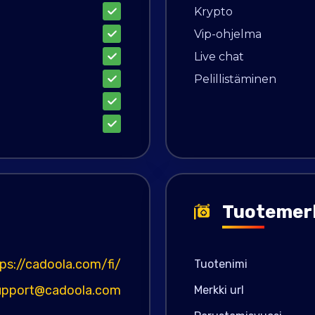
Krypto
Vip-ohjelma
Live chat
Pelillistäminen
Tuotemerk
ps://cadoola.com/fi/
Tuotenimi
upport@cadoola.com
Merkki url