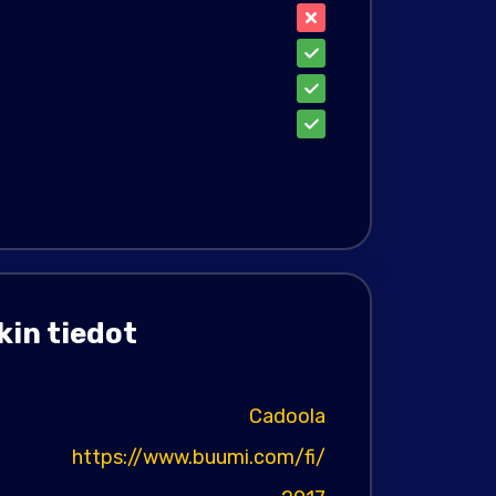
in tiedot
Cadoola
https://www.buumi.com/fi/