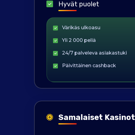
Hyvät puolet
Värikäs ulkoasu
Yli 2 000 peliä
24/7 palveleva asiakastuki
Päivittäinen cashback
Samalaiset Kasinot