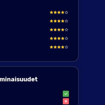
minaisuudet