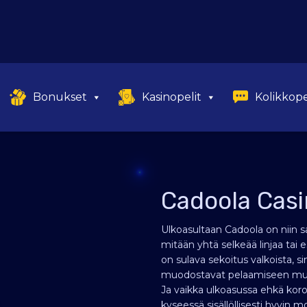
Bonukset
Kasinopelit
Kolikkope
Cadoola Cas
Ulkoasultaan Cadoola on niin s
mitään yhtä selkeää linjaa tai
on sulava sekoitus valkoista, si
muodostavat pelaamiseen muk
Ja vaikka ulkoasussa ehkä koro
kyseessä sisällöllisesti hyvin m