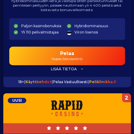
hybridiominaisuuden kera ja valitsipa sitten pankkitunnukset tai
perinteisen pelityylin, pääsee nauttimaan yli 4 400 pelistä sekä
loistavasta bonusvalikoimasta.
Paljon kasinobonuksia
Hybridiominaisuus
Yli 110 pelivalmistajaa
Viron lisenssi
Pelaa
Nopea Rekisteröinti
LISÄÄ TIETOA
18+
Käyttöehdot
Pelaa Vastuullisesti
Peliklinikka.fi
2
UUSI