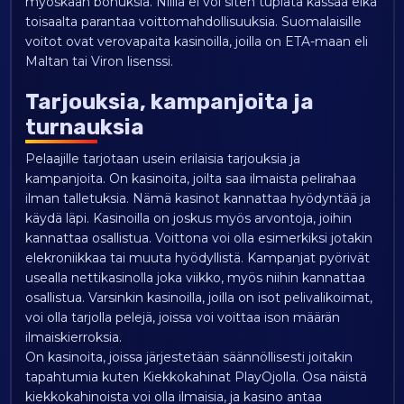
myöskään bonuksia. Niillä ei voi siten tuplata kassaa eikä
toisaalta parantaa voittomahdollisuuksia. Suomalaisille
voitot ovat verovapaita kasinoilla, joilla on ETA-maan eli
Maltan tai Viron lisenssi.
Tarjouksia, kampanjoita ja
turnauksia
Pelaajille tarjotaan usein erilaisia tarjouksia ja
kampanjoita. On kasinoita, joilta saa ilmaista pelirahaa
ilman talletuksia. Nämä kasinot kannattaa hyödyntää ja
käydä läpi. Kasinoilla on joskus myös arvontoja, joihin
kannattaa osallistua. Voittona voi olla esimerkiksi jotakin
elekroniikkaa tai muuta hyödyllistä. Kampanjat pyörivät
usealla nettikasinolla joka viikko, myös niihin kannattaa
osallistua. Varsinkin kasinoilla, joilla on isot pelivalikoimat,
voi olla tarjolla pelejä, joissa voi voittaa ison määrän
ilmaiskierroksia.
On kasinoita, joissa järjestetään säännöllisesti joitakin
tapahtumia kuten Kiekkokahinat PlayOjolla. Osa näistä
kiekkokahinoista voi olla ilmaisia, ja kasino antaa