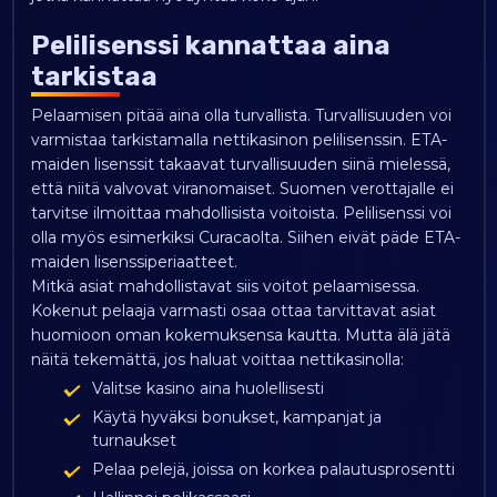
Pelilisenssi kannattaa aina
tarkistaa
Pelaamisen pitää aina olla turvallista. Turvallisuuden voi
varmistaa tarkistamalla nettikasinon pelilisenssin. ETA-
maiden lisenssit takaavat turvallisuuden siinä mielessä,
että niitä valvovat viranomaiset. Suomen verottajalle ei
tarvitse ilmoittaa mahdollisista voitoista. Pelilisenssi voi
olla myös esimerkiksi Curacaolta. Siihen eivät päde ETA-
maiden lisenssiperiaatteet.
Mitkä asiat mahdollistavat siis voitot pelaamisessa.
Kokenut pelaaja varmasti osaa ottaa tarvittavat asiat
huomioon oman kokemuksensa kautta. Mutta älä jätä
näitä tekemättä, jos haluat voittaa nettikasinolla:
Valitse kasino aina huolellisesti
Käytä hyväksi bonukset, kampanjat ja
turnaukset
Pelaa pelejä, joissa on korkea palautusprosentti