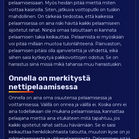
pelaamisessaan. Myös heidän pitää miettiä miten
voittaa kasinolla. Siten, jatkuva voittoputki on tuskin
mahdollinen. On tärkeää tiedostaa, että kaikessa
pelaamisessa on aina riski hävitä kaikki pelaamiseen
sijoitetut rahat. Niinpä omaa talouttaan ei kannata
pelaamisen takia keikauttaa. Pelaamista ei myöskään
voi pitää millään muotoa tulonlähteenä. Päinvastoin,
pelaamisen pitäisi olla ajanvietettä ja viihdettä, eikä
siihen saisi kytkeytyä pakkovoittojen odotus. Se on
harrastus siinä missä mikä tahansa muu harrastuskin.
Onnella on merkitystä
nettipelaamisessa
Onnella on aina oma osuutensa pelaamisessa ja
voittamisessa. Välillä on onnea ja välillä ei. Koska onni ei
aina todellakaan ole mukana pelaamisessa, kannattaa
pelaajana miettiä aina etukäteen mitä tapahtuu, jos
kaikki sijoitetut rahat sattuu häviämään. Se ei saisi
keikauttaa henkilökohtaista taloutta, muutoin kyse on jo
riskipelaamisesta ja uhkapelaamisesta. Pelaaminen pitää