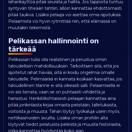
rahankäyttöä pitää seurata ja hallita. Jos tappioita tuntuu
syntyvän tiheään tahtiin, silloin kannattaa ehdottomasti
pitää taukoa. Lisäksi pelaaja voi asettaa omia rajoituksia.
Pelaamista voi hyvin rytmittää niin, että elämässä on
muutakin tekemistä.
Pelikassan hallinnointi on
tärkeää
Pelikassan tulisi olla realistinen ja perustua omiin
taloudellisiin mahdollisuuksiin. Tarkoittaen sitä, että jos
sijoitetut rahat häviää, siitä ei koidu ongelmia omalle
taloudelle. Pelimäärää ei kannata koskaan kasvattaa, jos
taloudellinen tilanne ei sitä oikeasti salli. Pelaamisella ei
voi siis tienata, vaan se on puhtaasti viihdettä ja
harrastus. Henkilökohtaisesti pelaajan kannattaa aina
pitää jonkinlaista kirjaa omasta pelistään, talletuksista,
voitoista ja muusta. Tähän löytyy työkaluja usein myös
nettikasinoiden sivuilta. Lisäksi oman profiilin alta
löytyvät tiedot pelatuista peleistä ja muusta historiasta,
jotka kannattaa hyödyntää koko ajan.