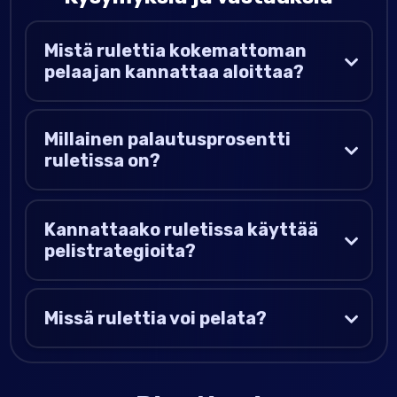
Mistä rulettia kokemattoman
pelaajan kannattaa aloittaa?
Millainen palautusprosentti
ruletissa on?
Kannattaako ruletissa käyttää
pelistrategioita?
Missä rulettia voi pelata?