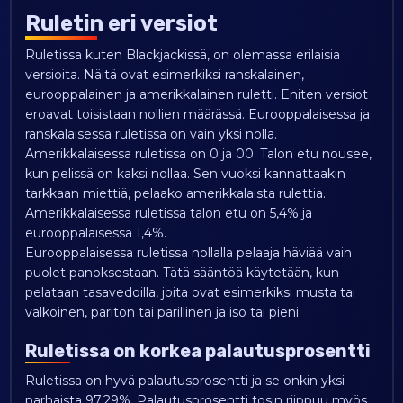
Ruletin eri versiot
Ruletissa kuten Blackjackissä, on olemassa erilaisia
versioita. Näitä ovat esimerkiksi ranskalainen,
eurooppalainen ja amerikkalainen ruletti. Eniten versiot
eroavat toisistaan nollien määrässä. Eurooppalaisessa ja
ranskalaisessa ruletissa on vain yksi nolla.
Amerikkalaisessa ruletissa on 0 ja 00. Talon etu nousee,
kun pelissä on kaksi nollaa. Sen vuoksi kannattaakin
tarkkaan miettiä, pelaako amerikkalaista rulettia.
Amerikkalaisessa ruletissa talon etu on 5,4% ja
eurooppalaisessa 1,4%.
Eurooppalaisessa ruletissa nollalla pelaaja häviää vain
puolet panoksestaan. Tätä sääntöä käytetään, kun
pelataan tasavedoilla, joita ovat esimerkiksi musta tai
valkoinen, pariton tai parillinen ja iso tai pieni.
Ruletissa on korkea palautusprosentti
Ruletissa on hyvä palautusprosentti ja se onkin yksi
parhaista 97,29%. Palautusprosentti tosin riippuu myös