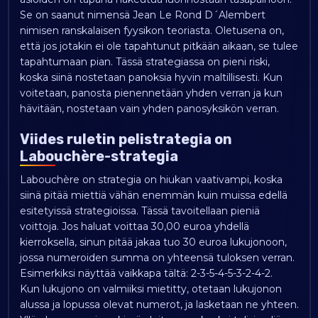
Se on saanut nimensä Jean Le Rond D´Alembert
nimisen ranskalaisen fyysikon teoriasta. Oletusena on,
että jos jotakin ei ole tapahtunut pitkään aikaan, se tulee
tapahtumaan pian. Tässä strategiassa on pieni riski,
koska siinä nostetaan panoksia hyvin maltillisesti. Kun
voitetaan, panosta pienennetään yhden verran ja kun
hävitään, nostetaan vain yhden panosyksikön verran.
Viides ruletin pelistrategia on
Labouchère-strategia
Labouchère on strategia on hiukan vaativampi, koska
siinä pitää miettiä vähän enemmän kuin muissa edellä
esitetyissä strategioissa. Tässä tavoitellaan pieniä
voittoja. Jos haluat voittaa 30,00 euroa yhdellä
kierroksella, sinun pitää jakaa tuo 30 euroa lukujonoon,
jossa numeroiden summa on yhteensä tuloksen verran.
Esimerkiksi näyttää vaikkapa tältä: 2-3-5-4-5-3-2-4-2.
Kun lukujono on valmiiksi mietitty, otetaan lukujonon
alussa ja lopussa olevat numerot, ja lasketaan ne yhteen.