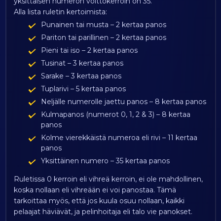
yksittäisen numeron voittokerroin on 35.
Alla lista ruletin kertoimista:
Punainen tai musta – 2 kertaa panos
Pariton tai parillinen – 2 kertaa panos
Pieni tai iso – 2 kertaa panos
Tusinat – 3 kertaa panos
Sarake – 3 kertaa panos
Tuplarivi – 5 kertaa panos
Neljälle numerolle jaettu panos – 8 kertaa panos
Kulmapanos (numerot 0, 1, 2 & 3) – 8 kertaa
panos
Kolme vierekkäistä numeroa eli rivi – 11 kertaa
panos
Yksittäinen numero – 35 kertaa panos
Ruletissa 0 kerroin eli vihreä kerroin, ei ole mahdollinen,
koska nollaan eli vihreään ei voi panostaa. Tämä
tarkoittaa myös, että jos kuula osuu nollaan, kaikki
pelaajat häviävät, ja pelinhoitaja eli talo vie panokset.