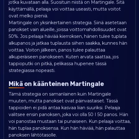
jotka kuvataan alla. Suosituin niistä on Martingale. Sitä
käyttämällä, pelaaja voi voittaa useasti, mutta voitot
ovat melko pieniä.
Martingale on yksinkertainen strategia. Siinä asetetaan
panokset vain alueille, joissa voittomahdollisuudet ovat
50%. Jos pelaaja häviää kierroksen, hänen tulee tuplata
alkupanos ja jatkaa tuplausta siihen saakka, kunnes hän
voittaa. Voiton jälkeen, panos tulee palauttaa
alkuperäiseen panokseen. Kuten arvata saattaa, jos
tappioputki on pitkä, pelikassa hupenee tässä
strategiassa nopeasti.
Mikä on käänteinen Martingale
Tämä strategia on samanlainen kuin Martingale
muuten, mutta panokset ovat päinvastaiset. Tässä
tappioiden ei pidä antaa kasvaa liian suuriksi. Pelaaja
valitsee ensin panoksen, joka voi olla 50 I 50 panos. Hän
voi panostaa mustaan tai punaiseen. Kun pelaaja voittaa,
hän tuplaa panoksensa. Kun hän häviää, hän palauttaa
panoksen lähtötasolle.