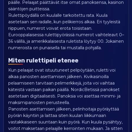
päälle. Pelaajat päättävät itse omat panoksensa, kasinon
sääntöjen puitteissa.
Rulettipöydällä on kuulalle tarkoitettu rata. Kuula
asetetaan sen radalle, kun pelikierros alkaa. Eri tyyleistä
riippuen, numerot voivat erota toisistaan.
Eurooppalaisessa rulettipyörässä numerot vaihteleavt 0–
36 välillä, ja amerikkalaisesta ruletista löytyy 00. Jokainen
numeroista on punaisella tai mustalla pohjalla.
Miten rulettipeli etenee
Kun pelaajat ovat istuutuneet pelipöytään, ruletti voi
alkaa panosten asettamisen jälkeen. Kivikasinoilla
pelaamiseen tarvitaan pelimerkkejä, joita voi vaihtaa
käteistä vastaan paikan päällä. NordicBetissä panokset
asetetaan digitaalisesti. Panoksia voi asettaa minimi- ja
maksimipanosten perusteella.
Panosten asettamisen jälkeen, pelinhoitaja pyöräyttää
pyörän käyntiin ja laittaa siten kuulan liikkumaan
vastakkaiseen suuntaan kuin pyörä. Kun kuula pysähtyy,
voitot maksetaan pelaajille kerrointen mukaan. Ja sitten