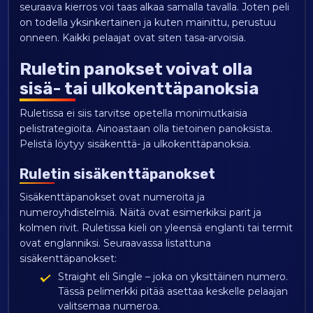
seuraava kierros voi taas alkaa samalla tavalla. Joten peli
on todella yksinkertainen ja kuten mainittu, perustuu
onneen. Kaikki pelaajat ovat siten tasa-arvoisia.
Ruletin panokset voivat olla
sisä- tai ulkokenttäpanoksia
Ruletissa ei siis tarvitse opetella monimutkaisia
pelistrategioita. Ainoastaan olla tietoinen panoksista.
Pelistä löytyy sisäkenttä- ja ulkokenttäpanoksia.
Ruletin sisäkenttäpanokset
Sisäkenttäpanokset ovat numeroita ja
numeroyhdistelmiä. Näitä ovat esimerkiksi parit ja
kolmen rivit. Ruletissa kieli on yleensä englanti tai termit
ovat englanniksi. Seuraavassa listattuna
sisäkenttäpanokset:
Straight eli Single – joka on yksittäinen numero.
Tässä pelimerkki pitää asettaa keskelle pelaajan
valitsemaa numeroa.