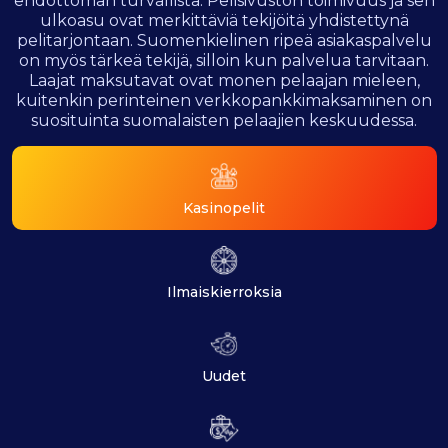
ehdottoman turvallista. Pelisivuston toimivuus ja sen
ulkoasu ovat merkittäviä tekijöitä yhdistettynä
pelitarjontaan. Suomenkielinen ripeä asiakaspalvelu
on myös tärkeä tekijä, silloin kun palvelua tarvitaan.
Laajat maksutavat ovat monen pelaajan mieleen,
kuitenkin perinteinen verkkopankkimaksaminen on
suosituinta suomalaisten pelaajien keskuudessa.
Kasinopelit
Ilmaiskierroksia
Uudet