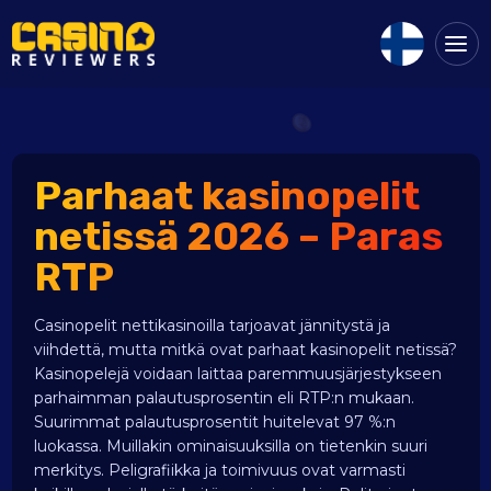
Parhaat kasinopelit
netissä 2026 – Paras
RTP
Casinopelit nettikasinoilla tarjoavat jännitystä ja
viihdettä, mutta mitkä ovat parhaat kasinopelit netissä?
Kasinopelejä voidaan laittaa paremmuusjärjestykseen
parhaimman palautusprosentin eli RTP:n mukaan.
Suurimmat palautusprosentit huitelevat 97 %:n
luokassa. Muillakin ominaisuuksilla on tietenkin suuri
merkitys. Peligrafiikka ja toimivuus ovat varmasti