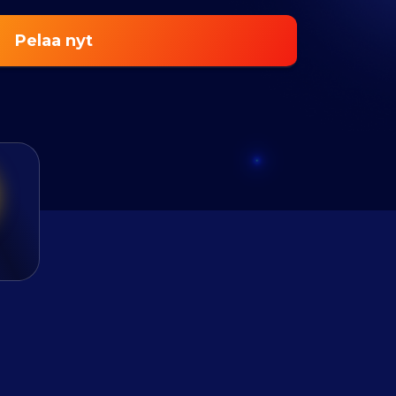
Pelaa nyt