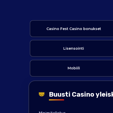
Casino Fest Casino bonukset
Lisensointi
Mobiili
Buusti Casino ylei