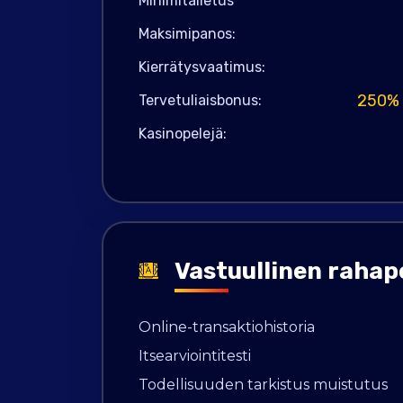
Minimitalletus
Maksimipanos:
Kierrätysvaatimus:
250% 
Tervetuliaisbonus:
Kasinopelejä:
Vastuullinen raha
Online-transaktiohistoria
Itsearviointitesti
Todellisuuden tarkistus muistutus