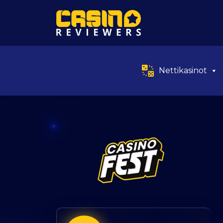
Nettikasinot