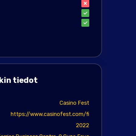
in tiedot
Casino Fest
https://www.casinofest.com/fi
2022