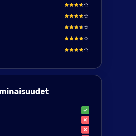
minaisuudet