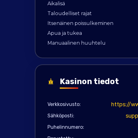
Aikalisä
Taloudelliset rajat
Itsenäinen poissulkeminen
Apua ja tukea
Manuaalinen huuhtelu
Kasinon tiedot
https://w
Verkkosivusto:
supp
Sähköposti:
Puhelinnumero: