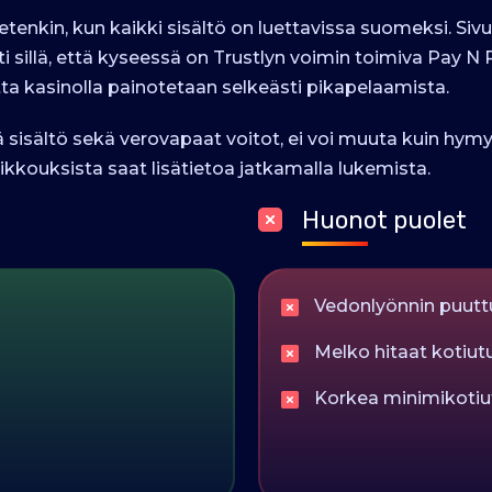
etenkin, kun kaikki sisältö on luettavissa suomeksi. Sivu
lti sillä, että kyseessä on Trustlyn voimin toimiva Pay N 
tta kasinolla painotetaan selkeästi pikapelaamista.
 sisältö sekä verovapaat voitot, ei voi muuta kuin hymyi
eikkouksista saat lisätietoa jatkamalla lukemista.
Huonot puolet
Vedonlyönnin puut
Melko hitaat kotiut
Korkea minimikotiu