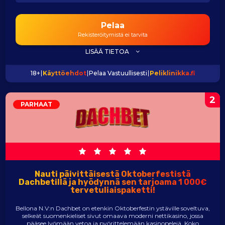
Pelaa
Rekisteröitymistä ei tarvita
LISÄÄ TIETOA
18+
Käyttöehdot
Pelaa Vastuullisesti
Peliklinikka.fi
2
PARHAAT
Nauti päivittäisestä Oktoberfestistä
Dachbetillä ja hyödynnä sen tarjoama 1 000€
tervetuliaispaketti!
Bellona N.V:n Dachbet on etenkin Oktoberfestin ystäville soveltuva,
selkeät suomenkieliset sivut omaava moderni nettikasino, jossa
pääsee lyömään vetoa ja pyörittelemään kasinopelejä. Koko