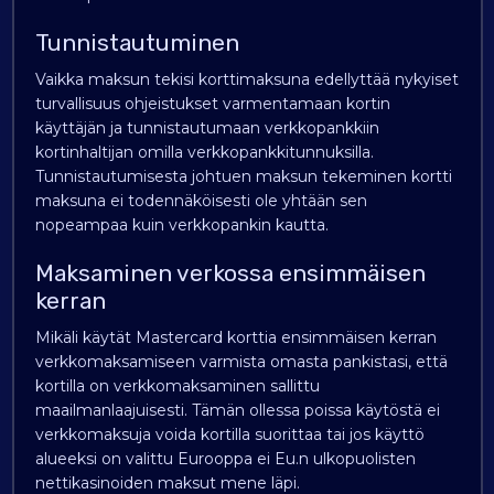
Tunnistautuminen
Vaikka maksun tekisi korttimaksuna edellyttää nykyiset
turvallisuus ohjeistukset varmentamaan kortin
käyttäjän ja tunnistautumaan verkkopankkiin
kortinhaltijan omilla verkkopankkitunnuksilla.
Tunnistautumisesta johtuen maksun tekeminen kortti
maksuna ei todennäköisesti ole yhtään sen
nopeampaa kuin verkkopankin kautta.
Maksaminen verkossa ensimmäisen
kerran
Mikäli käytät Mastercard korttia ensimmäisen kerran
verkkomaksamiseen varmista omasta pankistasi, että
kortilla on verkkomaksaminen sallittu
maailmanlaajuisesti. Tämän ollessa poissa käytöstä ei
verkkomaksuja voida kortilla suorittaa tai jos käyttö
alueeksi on valittu Eurooppa ei Eu.n ulkopuolisten
nettikasinoiden maksut mene läpi.