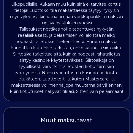
ulkopuolisille. Kukaan muu kuin sinä ei tarvitse korttisi
tietoja! Luottokortilla maksettaessa täytyy nykyisin
myös yleensä kirjautua omaan verkkopankkiin maksun
tuplavahvistuksen vuoksi.
Talletukset nettikasinoille tapahtuvat nykyään
reaaliaikaisesti, ja pelaamisen voi aloittaa melko
nopeasti talletuksen tekemisestä. Ennen maksua
kannattaa kuitenkin tarkistaa, onko kasinolla siirtoaika.
Siirtoaika tarkoittaa sitä, kuinka nopeasti rahatalletus
siirtyy kasinolle käytettäväksesi. Siirtoaikoja on
tyypillisesti varsinkin talletusten kotiuttamisen
yhteydessä. Näihin voi tutustua kasinon tiedoista
etukäteen. Luottokortilla, kuten Mastercardilla,
maksettaessa voi mennä jopa muutama päivä ennen
kuin kotiutukset näkyvät tililläsi. Sitten vain pelaamaan!
Muut maksutavat