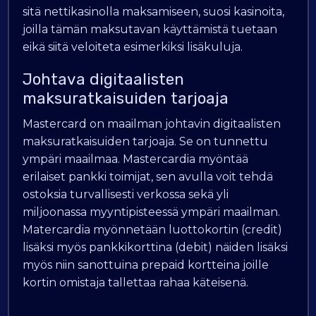
sitä nettikasinolla maksamiseen, suosi kasinoita,
joilla tämän maksutavan käyttämistä tuetaan
eikä siitä veloiteta esimerkiksi lisäkuluja.
Johtava digitaalisten
maksuratkaisuiden tarjoaja
Mastercard on maailman johtavin digitaalisten
maksuratkaisuiden tarjoaja. Se on tunnettu
ympäri maailmaa. Mastercardia myöntää
erilaiset pankki toimijat, sen avulla voit tehdä
ostoksia turvallisesti verkossa sekä yli
miljoonassa myyntipisteessä ympäri maailman.
Matercardia myönnetään luottokortin (credit)
lisäksi myös pankkikorttina (debit) näiden lisäksi
myös niin sanottuina prepaid kortteina joille
kortin omistaja tallettaa rahaa käteisenä.