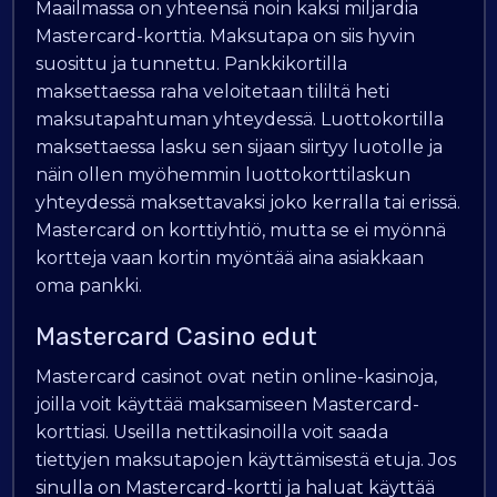
Maailmassa on yhteensä noin kaksi miljardia
Mastercard-korttia. Maksutapa on siis hyvin
suosittu ja tunnettu. Pankkikortilla
maksettaessa raha veloitetaan tililtä heti
maksutapahtuman yhteydessä. Luottokortilla
maksettaessa lasku sen sijaan siirtyy luotolle ja
näin ollen myöhemmin luottokorttilaskun
yhteydessä maksettavaksi joko kerralla tai erissä.
Mastercard on korttiyhtiö, mutta se ei myönnä
kortteja vaan kortin myöntää aina asiakkaan
oma pankki.
Mastercard Casino edut
Mastercard casinot ovat netin online-kasinoja,
joilla voit käyttää maksamiseen Mastercard-
korttiasi. Useilla nettikasinoilla voit saada
tiettyjen maksutapojen käyttämisestä etuja. Jos
sinulla on Mastercard-kortti ja haluat käyttää