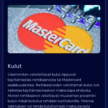
Kulut
Useimmiten veloitettavat kulut riippuvat
käyttämästäsi nettikasinosta tai Mastercard
asiakkuudestasi. Nettikasinoiden veloittamat kulut voit
tarkistaa käyttämäsi kasinon maksutapa ehdoista.
Monet nettikasinot veloittavat muutaman prosentin
kulun mikäli kotiutus tehdään luottokortilla. Yleensä
talletuksen voi tehdä kuluttomasti maksutavasta