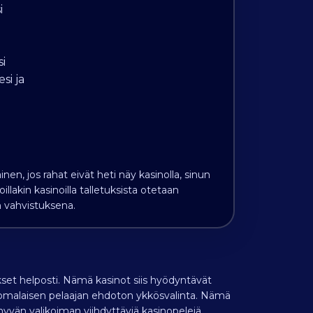
i
si
si ja
inen, jos rahat eivät heti näy kasinolla, sinun
lakin kasinoilla talletuksista otetaan
an vahvistuksena.
kset helposti. Nämä kasinot siis hyödyntävät
omalaisen pelaajan ehdoton ykkösvalinta. Nämä
hyvän valikoiman viihdyttäviä kasinopelejä.