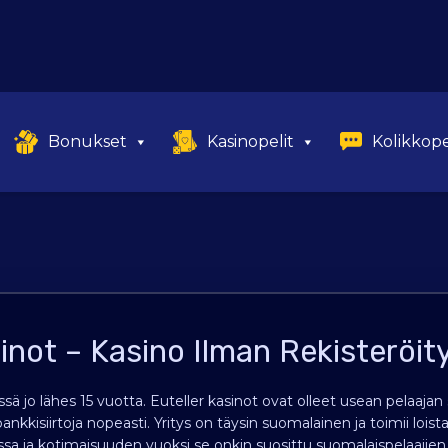
Bonukset
Kasinopelit
Kolikkope
sinot – Kasino Ilman Rekisteröi
jo lähes 15 vuotta. Euteller kasinot ovat olleet usean pelaajan 
ankkisiirtoja nopeasti. Yritys on täysin suomalainen ja toimii lo
sa ja kotimaisuuden vuoksi se onkin suosittu suomalaispelaajie