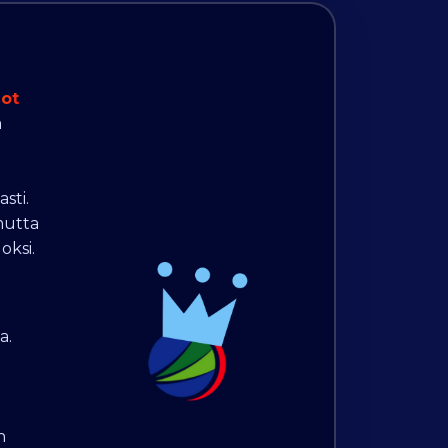
not
a
sti.
mutta
oksi.
a.
n