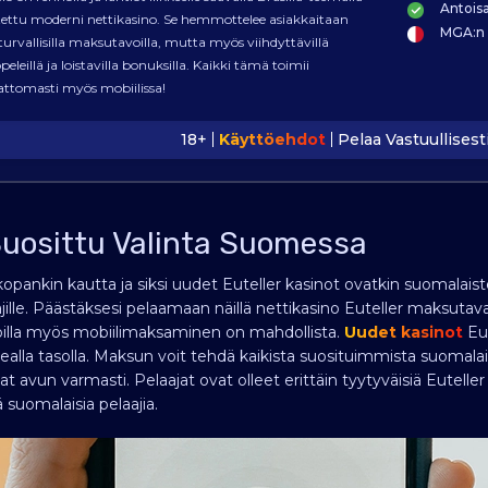
Antois
tettu moderni nettikasino. Se hemmottelee asiakkaitaan
MGA:n l
 turvallisilla maksutavoilla, mutta myös viihdyttävillä
peleillä ja loistavilla bonuksilla. Kaikki tämä toimii
ttomasti myös mobiilissa!
18+
Käyttöehdot
Pelaa Vastuullisest
 Suosittu Valinta Suomessa
pankin kautta ja siksi uudet Euteller kasinot ovatkin suomalaist
ajille. Päästäksesi pelaamaan näillä nettikasino Euteller maksutava
noilla myös mobiilimaksaminen on mahdollista.
Uudet kasinot
Eut
rkealla tasolla. Maksun voit tehdä kaikista suosituimmista suomala
at avun varmasti. Pelaajat ovat olleet erittäin tyytyväisiä Eutelle
 suomalaisia pelaajia.