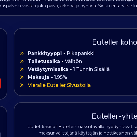
aspalvelu vastaa joka päivä, arkena ja pyhänä. Sinun ei tarvitse luod
Euteller koh
Pankkityyppi -
Pikapankki
Talletusaika -
Välitön
Vetäytymisaika -
1 Tunnin Sisällä
Maksuja -
1.95%
Vieraile Euteller Sivustolla
Euteller-yht
Uudet kasinot Euteller-maksutavalla hyödyntävät s
maksunvälittäjänä käyttäjän ja nettikasinon väli