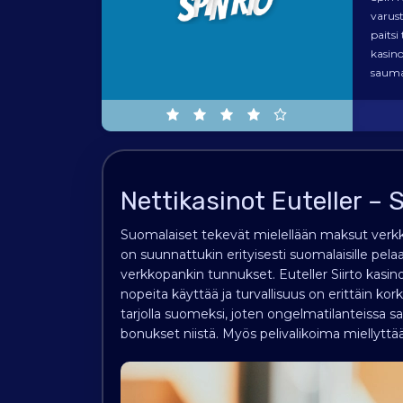
varus
paitsi
kasino
sauma
Nettikasinot Euteller –
Suomalaiset tekevät mielellään maksut verkko
on suunnattukin erityisesti suomalaisille pela
verkkopankin tunnukset. Euteller Siirto kasi
nopeita käyttää ja turvallisuus on erittäin ko
tarjolla suomeksi, joten ongelmatilanteissa sa
bonukset niistä. Myös pelivalikoima miellyttää