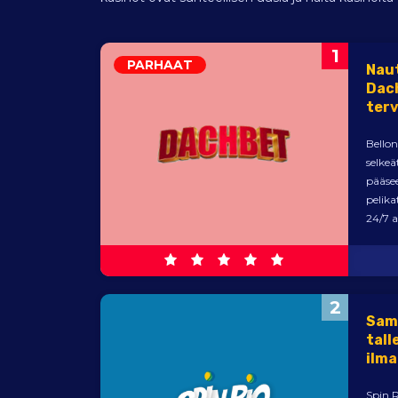
1
PARHAAT
Naut
Dach
terv
Bellon
selkeä
pääse
pelika
24/7 a
2
Samb
tall
ilma
Spin R