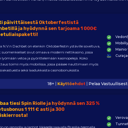
i päivittäisestä Oktoberfestistä
betillä ja hyödynnä sen tarjoama 1 000€
etuliaispaketti!
Vedonly
Mobiili
a N.V:n Dachbet on etenkin Oktoberfestin ystäville soveltuva,
Mainio
t suomenkieliset sivut omaava moderni nettikasino, jossa
Curaçao
e lyömään vetoa ja pyörittelemään kasinopelejä. Koko
ttaus toimii myös mobiilissa, jossa pääsee nauttimaan myös
siakastuesta sekä laadukkaista casinobonuksista.
18+
Käyttöehdot
Pelaa Vastuullisest
aa tiesi Spin Riolle ja hyödynnä sen 325 %
etusbonus 1 111 € asti ja 300
iskierrosta!
Verova
Tunnetu
io on rennolla ja lantiot liikkeelle saavalla Brasilia-teemalla