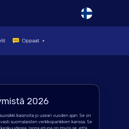
lit
Oppaat
tymistä 2026
suosikki kasinoita jo usean vuoden ajan. Se on
istavasti suomalaisten verkkopankkien kanssa. Se
n keskuudessa. Isona etuna on myös se, että