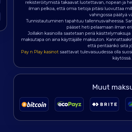
rekisteröitymistä takaavat luotettavan, nopean ja 
ilman pelkoa, että omia tietoja pitäisi luovuttaa mil
vahingossa päätyä vää
Tunnistautuminen tapahtuu tallennusvaiheessa. Samalla
pääset heti pelaamaan ilman erill
Joillakin kasinoilla saatetaan periä käsittelymaksu
maksutapa on aina käyttäjälle maksuton. Kannattaakin a
että peritäänkö siitä j
Pay n Play kasinot
saattavat tulevaisuudessa olla suo
käytössä.
Muut maksu