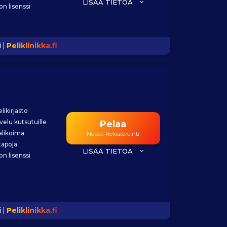
LISÄÄ TIETOA
n lisenssi
i
Peliklinikka.fi
elikirjasto
velu kutsutuille
Pelaa
alikoima
Nopea Rekisteröinti
apoja
LISÄÄ TIETOA
n lisenssi
i
Peliklinikka.fi