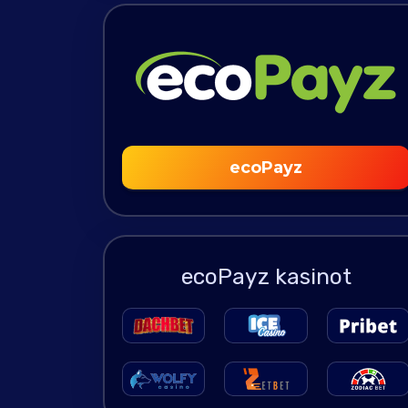
ecoPayz
ecoPayz kasinot