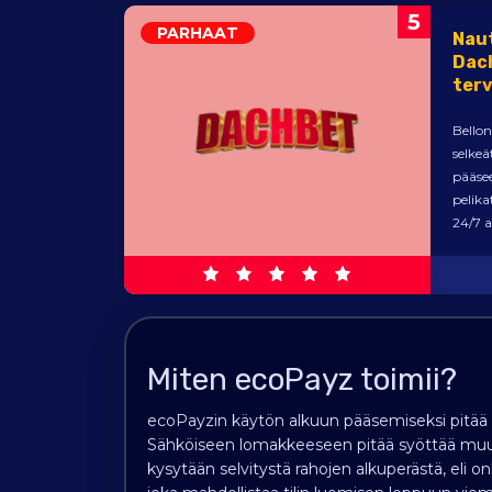
5
PARHAAT
Naut
Dach
terv
Bellon
selkeä
pääse
pelika
24/7 a
Miten ecoPayz toimii?
ecoPayzin käytön alkuun pääsemiseksi pitää 
Sähköiseen lomakkeeseen pitää syöttää muun 
kysytään selvitystä rahojen alkuperästä, eli o