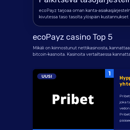
ecoPayz tarjoaa oman kanta-asiakasjärjestelmän
kivutessa taso tasolta ylöspäin kustannukset 
ecoPayz casino Top 5
Mikäli on kiinnostunut nettikasinoista, kannatta
bitcoin-kasnoita. Kasinoita vertailtaessa kannat
1
UUSI
Hypp
yhte
Pribe
joka t
vedonl
Pribet
pääsee