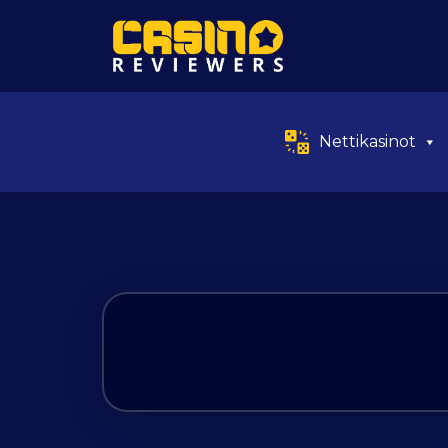
Nettikasinot