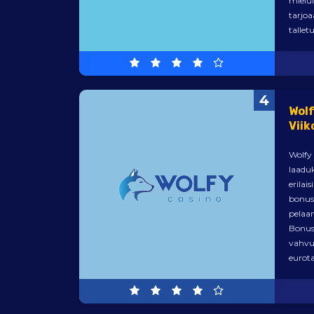
mielui
tarjo
tallet
4
Wolf
Viik
Wolfy
laaduk
erilai
bonuso
pelaa
Bonus
vahvuu
eurota