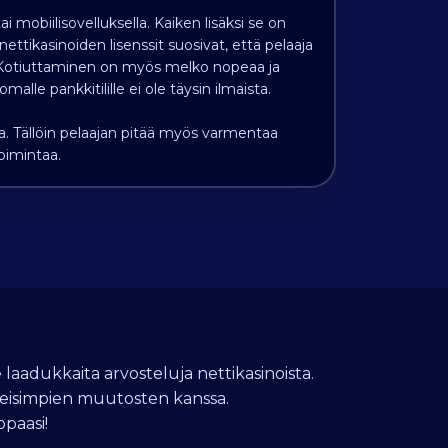
ai mobiilisovelluksella. Kaiken lisäksi se on
ettikasinoiden lisenssit suosivat, että pelaaja
. Kotiuttaminen on myös melko nopeaa ja
le pankkitilille ei ole täysin ilmaista.
solla. Tällöin pelaajan pitää myös varmentaa
oimintaa.
laadukkaita arvosteluja nettikasinoista.
meisimpien muutosten kanssa.
ppaasi!