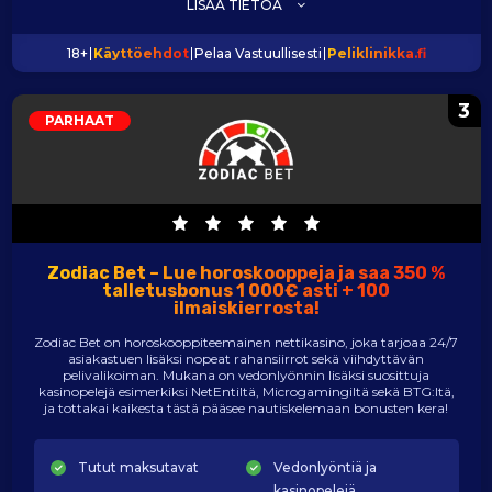
LISÄÄ TIETOA
18+
Käyttöehdot
Pelaa Vastuullisesti
Peliklinikka.fi
3
PARHAAT
Zodiac Bet – Lue horoskooppeja ja saa 350 %
talletusbonus 1 000€ asti + 100
ilmaiskierrosta!
Zodiac Bet on horoskooppiteemainen nettikasino, joka tarjoaa 24/7
asiakastuen lisäksi nopeat rahansiirrot sekä viihdyttävän
pelivalikoiman. Mukana on vedonlyönnin lisäksi suosittuja
kasinopelejä esimerkiksi NetEntiltä, Microgamingiltä sekä BTG:ltä,
ja tottakai kaikesta tästä pääsee nautiskelemaan bonusten kera!
Tutut maksutavat
Vedonlyöntiä ja
kasinopelejä