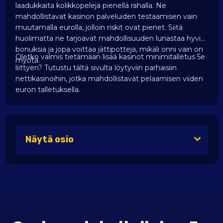
laadukkaita kolikkopelejä pienellä rahalla. Ne
mahdollistavat kasinon palveluiden testaamisen vain
muutamalla eurolla, jolloin riskit ovat pienet. Siitä
huolimatta ne tarjoavat mahdollisuuden lunastaa hyviä
bonuksia ja jopa voittaa jättipotteja, mikäli onni vain on
Oletko valmis tietämään lisää kasinot minimitalletus 5e
myötä.
liittyen? Tutustu tältä sivulta löytyviin parhaisiin
nettikasinoihin, jotka mahdollistavat pelaamisen viiden
euron talletuksella.
Näytä osio