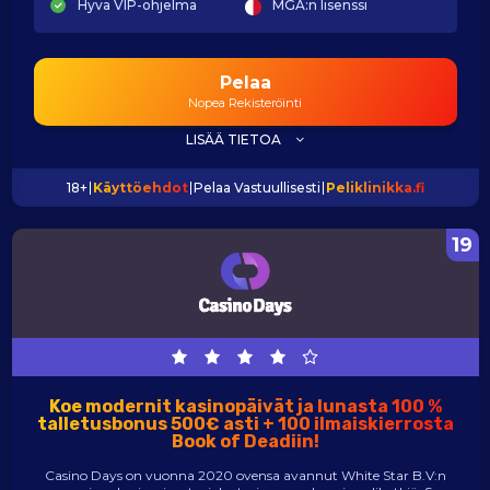
Hyvä VIP-ohjelma
MGA:n lisenssi
Pelaa
Nopea Rekisteröinti
LISÄÄ TIETOA
18+
Käyttöehdot
Pelaa Vastuullisesti
Peliklinikka.fi
19
Koe modernit kasinopäivät ja lunasta 100 %
talletusbonus 500€ asti + 100 ilmaiskierrosta
Book of Deadiin!
Casino Days on vuonna 2020 ovensa avannut White Star B.V:n