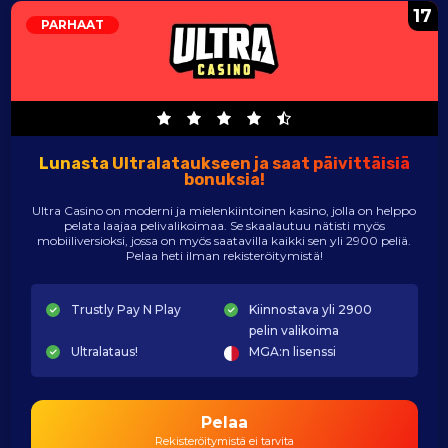
17
PARHAAT
Lunasta Ultralataukseen ja saat päivittäisiä
bonuksia!
Ultra Casino on moderni ja mielenkiintoinen kasino, jolla on helppo
pelata laajaa pelivalikoimaa. Se skaalautuu nätisti myös
mobiiliversioksi, jossa on myös saatavilla kaikki sen yli 2900 peliä.
Pelaa heti ilman rekisteröitymistä!
Trustly Pay N Play
Kiinnostava yli 2900
pelin valikoima
Ultralataus!
MGA:n lisenssi
Pelaa
Rekisteröitymistä ei tarvita