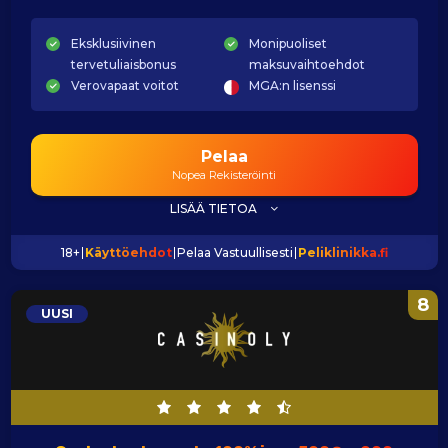
Eksklusiivinen
Monipuoliset
tervetuliaisbonus
maksuvaihtoehdot
Verovapaat voitot
MGA:n lisenssi
Pelaa
Nopea Rekisteröinti
LISÄÄ TIETOA
18+
Käyttöehdot
Pelaa Vastuullisesti
Peliklinikka.fi
8
UUSI