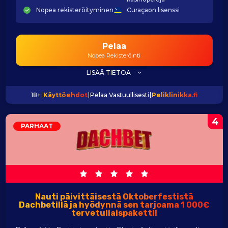
Nopea rekisteröityminen
Curaçaon lisenssi
Pelaa
Nopea Rekisteröinti
LISÄÄ TIETOA
18+
Käyttöehdot
Pelaa Vastuullisesti
Peliklinikka.fi
4
PARHAAT
Nauti päivittäisestä Oktoberfestistä
Dachbetillä ja hyödynnä sen tarjoama 1 000€
tervetuliaispaketti!