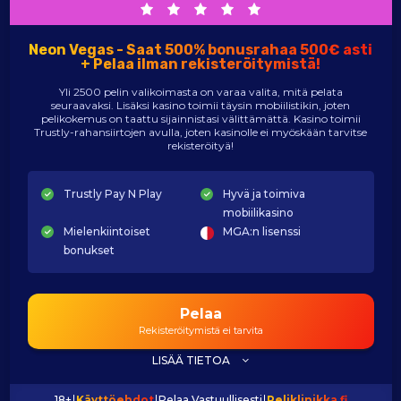
Neon Vegas - Saat 500% bonusrahaa 500€ asti
+ Pelaa ilman rekisteröitymistä!
Yli 2500 pelin valikoimasta on varaa valita, mitä pelata
seuraavaksi. Lisäksi kasino toimii täysin mobiilistikin, joten
pelikokemus on taattu sijainnistasi välittämättä. Kasino toimii
Trustly-rahansiirtojen avulla, joten kasinolle ei myöskään tarvitse
rekisteröityä!
Trustly Pay N Play
Hyvä ja toimiva
mobiilikasino
Mielenkiintoiset
MGA:n lisenssi
bonukset
Pelaa
Rekisteröitymistä ei tarvita
LISÄÄ TIETOA
18+
Käyttöehdot
Pelaa Vastuullisesti
Peliklinikka.fi