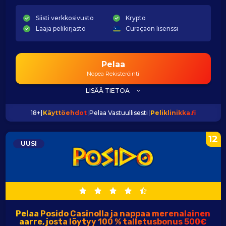
Siisti verkkosivusto
Krypto
Laaja pelikirjasto
Curaçaon lisenssi
Pelaa
Nopea Rekisteröinti
LISÄÄ TIETOA
18+
Käyttöehdot
Pelaa Vastuullisesti
Peliklinikka.fi
12
UUSI
Pelaa Posido Casinolla ja nappaa merenalainen
aarre, josta löytyy 100 % talletusbonus 500€