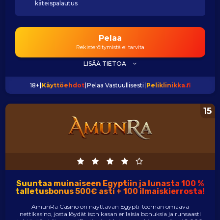
käteispalautus
Pelaa
Rekisteröitymistä ei tarvita
LISÄÄ TIETOA
18+
Käyttöehdot
Pelaa Vastuullisesti
Peliklinikka.fi
15
Suuntaa muinaiseen Egyptiin ja lunasta 100 %
talletusbonus 500€ asti + 100 ilmaiskierrosta!
AmunRa Casino on näyttävän Egypti-teeman omaava
nettikasino, josta löydät ison kasan erilaisia bonuksia ja runsaasti