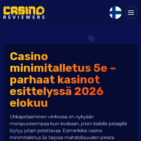
Casino
minimitalletus 5e –
parhaat kasinot
esittelyssä 2026
elokuu
Uhkapelaaminen verkossa on nykyään
monipuolisempaa kuin koskaan, joten kaikille pelaajille
löytyy jotain pelattavaa. Esimerkiksi casino
minimitalletus 5e tarjoaa mahdollisuuden pelata