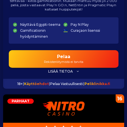
tehtävää - kiitos gamificationin. Mukaan mahtuu myös yli 2 000
peliä, joista vastaavat Play’n GO:n, NetEntin ja Pragmatic Playn
kaltaiset huipputekijät!
Näyttävä Egypti-teema
Pay N Play
Gamificationin
Curaçaon lisenssi
hyödyntäminen
Pelaa
Rekisteröitymistä ei tarvita
LISÄÄ TIETOA
18+
Käyttöehdot
Pelaa Vastuullisesti
Peliklinikka.fi
16
PARHAAT