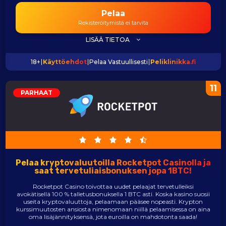
Pelaa
Rekisteröitymistä ei tarvita
LISÄÄ TIETOA
18+
Käyttöehdot
Pelaa Vastuullisesti
Peliklinikka.fi
11
PARHAAT
Pelaa kryptovaluutoilla Rocketpot Casinolla ja
saat tervetuliaisbonuksen jopa 1BTC!
Rocketpot Casino toivottaa uudet pelaajat tervetulleiksi
avokätisellä 100 % talletusbonuksella 1 BTC asti. Koska kasino suosii
useita kryptovaluuttoja, pelaamaan pääsee nopeasti. Krypton
kurssimuutosten ansiosta nimenomaan niillä pelaamisessa on aina
oma lisäjännityksensä, jota euroilla on mahdotonta saada!