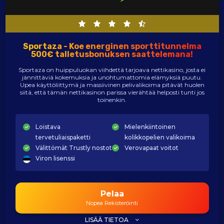
Sportaza - Koe energinen sporttitunnelma
500€ talletusbonuksen saattelemana!
Sportaza on huippuluokan viihdettä tarjoava nettikasino, josta ei
jännittäviä kokemuksia ja unohtumattomia elämyksiä puutu.
Upea käyttöliittymä ja massiivinen pelivalikoima pitävät huolen
siitä, että tämän nettikasinon parissa vierähtää helposti tunti jos
toinenkin.
Loistava
Mielenkiintoinen
tervetuliaispaketti
kolikkopelien valikoima
Välittömät Trustly nostot
Verovapaat voitot
Viron lisenssi
Pelaa
Nopea Rekisteröinti
LISÄÄ TIETOA