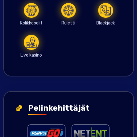
Kolikkopelit
Ruletti
Blackjack
Live kasino
Pelinkehittäjät