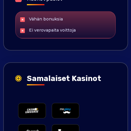
Vähän bonuksia
Ei verovapaita voittoja
Samalaiset Kasinot