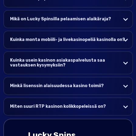
Mikä on Lucky Spinsilla pelaamisen alaikäraja?
Kuinka monta mobiili- ja livekasinopeliä kasinolla on?
Kuinka usein kasinon asiakaspalvelusta saa
vastauksen kysymyksiin?
Minkä lisenssin alaisuudessa kasino toimii?
Miten suuri RTP kasinon kolikkopeleissä on?
Lucky Spins