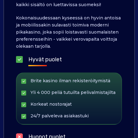
kaikki sisältö on luettavissa suomeksi!
Kokonaisuudessaan kyseessä on hyvin antoisa
ja mobiilissakin sulavasti toimiva moderni
pikakasino, joka sopii loistavasti suomalaisten
preferensseihin - vaikkei verovapaita voittoja
olekaan tarjolla.
Hyvät puolet
Brite kasino ilman rekisteröitymistä
Yli 4 000 peliä tutuilta pelivalmistajilta
Korkeat nostorajat
24/7 palveleva asiakastuki
Huonot puolet