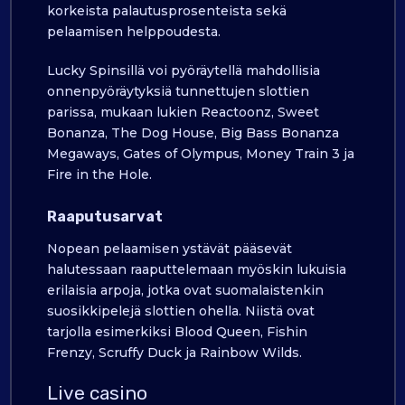
korkeista palautusprosenteista sekä
pelaamisen helppoudesta.
Lucky Spinsillä voi pyöräytellä mahdollisia
onnenpyöräytyksiä tunnettujen slottien
parissa, mukaan lukien Reactoonz, Sweet
Bonanza, The Dog House, Big Bass Bonanza
Megaways, Gates of Olympus, Money Train 3 ja
Fire in the Hole.
Raaputusarvat
Nopean pelaamisen ystävät pääsevät
halutessaan raaputtelemaan myöskin lukuisia
erilaisia arpoja, jotka ovat suomalaistenkin
suosikkipelejä slottien ohella. Niistä ovat
tarjolla esimerkiksi Blood Queen, Fishin
Frenzy, Scruffy Duck ja Rainbow Wilds.
Live casino