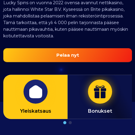
Lucky Spins on vuonna 2022 ovensa avannut nettikasino,
jota hallinnoi White Star B.V. Kyseessä on Brite pikakasino,
joka mahdollistaa pelaamisen ilman rekisteröintiprosessia.
Tämä tarkoittaa, että yli 4 000 pelin tarjonnasta pääsee
nauttimaan pikavauhtia, kuten pääsee nauttimaan myöskin
kotiutettavista voitoista.
Pelaa nyt
Yleiskatsaus
Bonukset