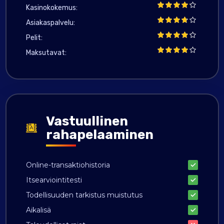
Kasinokokemus:
Asiakaspalvelu:
Pelit:
Maksutavat:
Vastuullinen
rahapelaaminen
Online-transaktiohistoria
Itsearviointitesti
Todellisuuden tarkistus muistutus
Aikalisä