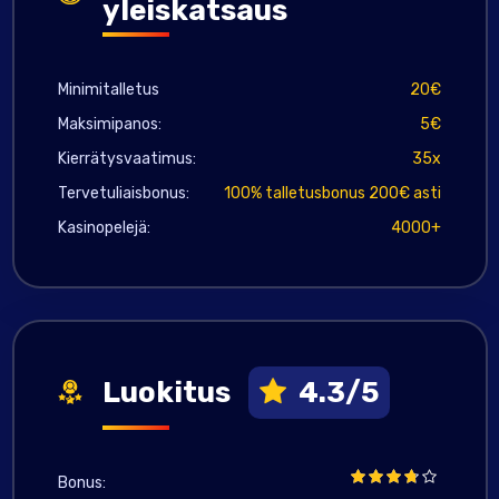
yleiskatsaus
20€
Minimitalletus
5€
Maksimipanos:
35x
Kierrätysvaatimus:
100% talletusbonus 200€ asti
Tervetuliaisbonus:
4000+
Kasinopelejä:
Luokitus
4.3/5
Bonus: