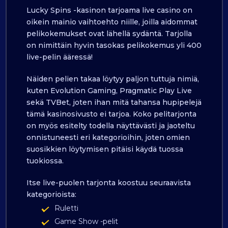
Lucky Spins -kasinon tarjoama live casino on
oikein mainio vaihtoehto niille, joilla aidommat
pelikokemukset ovat lähellä sydäntä. Tarjolla
on nimittäin hyvin tasokas pelikokemus yli 400
live-pelin ääressä!
Näiden pelien takaa löytyy paljon tuttuja nimiä,
kuten Evolution Gaming, Pragmatic Play Live
sekä TVBet, joten ihan mitä tahansa hupipelejä
tämä kasinosivusto ei tarjoa. Koko pelitarjonta
on myös esitelty todella näyttävästi ja jaoteltu
onnistuneesti eri kategorioihin, joten omien
suosikkien löytymisen pitäisi käydä tuossa
tuokiossa.
Itse live-puolen tarjonta koostuu seuraavista
kategorioista:
Ruletti
Game Show -pelit