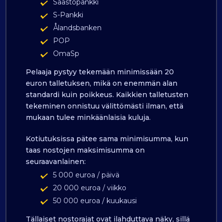
Säästöpankki
S-Pankki
Ålandsbanken
POP
OmaSp
Pelaaja pystyy tekemään minimissään 20
euron talletuksen, mikä on enemmän alan
standardi kuin poikkeus. Kaikkien talletusten
tekeminen onnistuu välittömästi ilman, että
mukaan tulee minkäänlaisia kuluja.
Kotiutuksissa pätee sama minimisumma, kun
taas nostojen maksimisumma on
seuraavanlainen:
5 000 euroa / päivä
20 000 euroa / viikko
50 000 euroa / kuukausi
Tällaiset nostorajat ovat ilahduttava näky, sillä