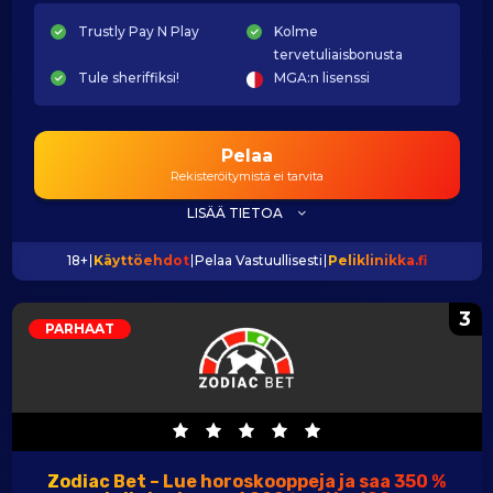
Trustly Pay N Play
Kolme
tervetuliaisbonusta
Tule sheriffiksi!
MGA:n lisenssi
Pelaa
Rekisteröitymistä ei tarvita
LISÄÄ TIETOA
18+
Käyttöehdot
Pelaa Vastuullisesti
Peliklinikka.fi
3
PARHAAT
Zodiac Bet – Lue horoskooppeja ja saa 350 %