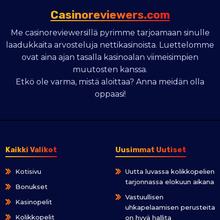
Casinoreviewers.com
Me casinoreviewersillä pyrimme tarjoamaan sinulle
laadukkaita arvosteluja nettikasinoista. Luettelomme
ovat aina ajan tasalla kasinoalan viimeisimpien
muutosten kanssa.
Etkö ole varma, mistä aloittaa? Anna meidän olla
oppaasi!
Kaikki Valikot
Uusimmat Uutiset
Kotisivu
Uutta luvassa kolikkopelien
tarjonnassa elokuun aikana
Bonukset
Vastuullisen
Kasinopelit
uhkapelaamisen perusteita
Kolikkopelit
on hyvä hallita