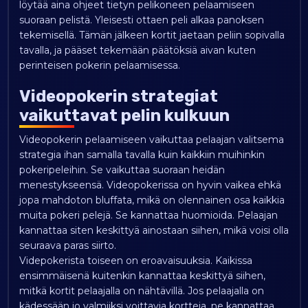
löytää aina ohjeet tietyn pelikoneen pelaamiseen
suoraan pelistä. Yleisesti ottaen peli alkaa panoksen
tekemisellä. Tämän jälkeen kortit jaetaan peliin sopivalla
tavalla, ja pääset tekemään päätöksiä aivan kuten
perinteisen pokerin pelaamisessa.
Videopokerin strategiat
vaikuttavat pelin kulkuun
Videopokerin pelaamiseen vaikuttaa pelaajan valitsema
strategia ihan samalla tavalla kuin kaikkiin muihinkin
pokeripeleihin. Se vaikuttaa suoraan heidän
menestykseensä. Videopokerissa on hyvin vaikea ehkä
jopa mahdoton bluffata, mikä on olennainen osa kaikkia
muita pokeri pelejä. Se kannattaa huomioida. Pelaajan
kannattaa siten keskittyä ainostaan siihen, mikä voisi olla
seuraava paras siirto.
Videpokerista toiseen on eroavaisuuksia. Kaikissa
ensimmäisenä kuitenkin kannattaa keskittyä siihen,
mitkä kortit pelaajalla on nähtävillä. Jos pelaajalla on
kädessään jo valmiiksi voittavia kortteja, ne kannattaa