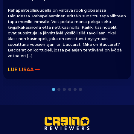
Rahapeliteollisuudella on valtava rooli globaalissa
taloudessa. Rahapelaaminen erittäin suosittu tapa viihteen
tapa monille ihmisille. Voit pelata monia pelejä sekä
kivijalkakasinoilla että nettikasinoilla. Kaikki kasinopelit
ovat suosittuja ja jännittäviä yksilöllisillä tavoillaan. Yksi
klassinen kasinopeli, joka on onnistunut pysymään
suosittuna vuosien ajan, on baccarat. Mikä on Baccarat?
Baccarat on korttipeli, jossa pelaajan tehtävänä on lyödä
vetoa eri […]
LUE LISÄÄ