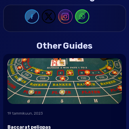
Other Guides
19 tammikuun, 2023
Baccarat peliopas