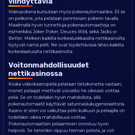
viihdyttäviä
Videopokeria kutsutaan myös pokeriautomaatiksi. Eli se
on pelikone, jota pelataan perinteisen pokerin tavalla.
Maailmalla hyvin tunnettuja pokeriautomaatteja on
esimerkiksi Joker Poker, Deuces Wild, sekä Jacks or
Better. Melkein kaikilta korkealuokkaisilta nettikasinoilta
löytyvät nämä pelit. Ne ovat löydettävissä lähes kaikilta
korkealaatuisilta nettikasinoilta.
Voitonmahdollisuudet
nettikasinossa
Koska videokasinopeliä pelataan tietokonetta vastaan,
monet pelaajat miettivät voivatko he oikeasti voittaa
peliä. Se on todellakin hyvin mahdollista, sillä
pokeriautomaatit käyttävät satunnaislukugeneraattoria.
Kasino ei siten voi vaikuttaa pelin kulkuun ja pelaajilla on
todellakin oikea mahdollisuus voittaa.
Pokeriautomaattien pelaaminen onnistuu hyvin
helposti. Se tietenkin riippuu hieman pelistä, ja voit