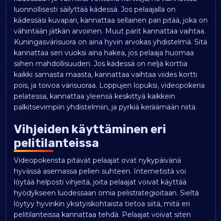
luonnollisesti säilyttää kädessä. Jos pelaajalla on
kädessäsi kuvapari, kannattaa sellainen pari pitää, joka on
vähintään jätkän arvoinen. Muut parit kannattaa vaihtaa.
Kuningasvärisuora on aina hyvin arvokas yhdistelmä. Sitä
kannattaa sen vuoksi aina hakea, jos pelaaja huomaa
siihen mahdollisuuden. Jos kädessä on neljä korttia
kaikki samasta maasta, kannattaa vaihtaa viides kortti
pois, ja toivoa värisuoraa. Loppujen lopuksi, videopokeria
pelatessa, kannattaa yleensä keskittyä kaikkein
palkitsevimpiin yhdistelmiin, ja pyrkiä keräämään niitä.
Vihjeiden käyttäminen eri
pelitilanteissa
Videopokerista pitävät pelaajat ovat nykypäivänä
hyvässä asemassa pelien suhteen. Internetistä voi
löytää helposti vihjeitä, joita pelaajat voivat käyttää
hyödykseen luodessaan omia pelistrategioitaan. Sieltä
löytyy hyvinkin yksityiskohtaista tietoa siitä, mitä eri
pelitilanteissa kannattaa tehdä. Pelaajat voivat siten