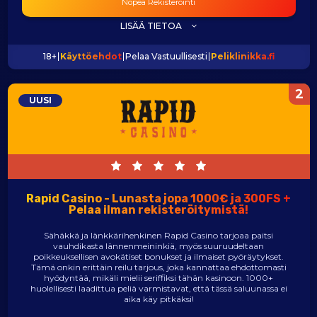
Nopea Rekisteröinti
LISÄÄ TIETOA
18+
Käyttöehdot
Pelaa Vastuullisesti
Peliklinikka.fi
2
UUSI
Rapid Casino - Lunasta jopa 1000€ ja 300FS +
Pelaa ilman rekisteröitymistä!
Sähäkkä ja länkkärihenkinen Rapid Casino tarjoaa paitsi
vauhdikasta lännenmeininkiä, myös suuruudeltaan
poikkeuksellisen avokätiset bonukset ja ilmaiset pyöräytykset.
Tämä onkin erittäin reilu tarjous, joka kannattaa ehdottomasti
hyödyntää, mikäli mielii seriffiksi tähän kasinoon. 1000+
huolellisesti laadittua peliä varmistavat, että tässä saluunassa ei
aika käy pitkäksi!