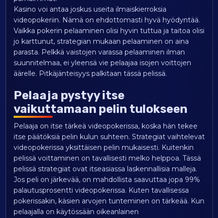
Kasino voi antaa joskus useita ilmaiskierroksia
videopokeriin. Nämä on ehdottomasti hyvä hyödyntää.
Vaikka pokerin pelaaminen olisi hyvin tuttua ja taitoa olisi
jo karttunut, strategian mukaan pelaaminen on aina
parasta. Pelkkä vaistojen varassa pelaaminen ilman
suunnitelmaa, ei yleensä vie pelaajaa isojen voittojen
äärelle. Pitkäjänteisyys palkitaan tässä pelissä.
Pelaaja pystyy itse
vaikuttamaan pelin tulokseen
Pelaaja on itse tärkeä videopokerissa, koska hän tekee
itse päätöksiä pelin kulun suhteen. Strategiat vaihtelevat
videopokerissa yksittäisen pelin mukaisesti. Kuitenkin
pelissä voittaminen on tavallisesti melko helppoa. Tässä
pelissä strategiat ovat itseasiassa laskennallisia malleja.
Jos peli on järkevää, on mahdollista saavuttaa jopa 99%
palautusprosentti videopokerissa. Kuten tavallisessa
pokerissakin, käsien arvojen tunteminen on tärkeää. Kun
pelaajalla on käytössään oikeanlainen