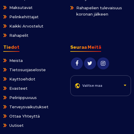
Maksutavat
Rahapelien tulevaisuus
koronan jälkeen
Pelinkehittajat
Kaikki Arvostelut
Rahapelit
Tiedot
Seuraa Meitä
Meista
Tietosuojaseloste
Kayttoehdot
Valitse maa
Evasteet
Peliriippuvuus
Terveysvaikutukset
Ottaa Yhteyttä
Uutiset