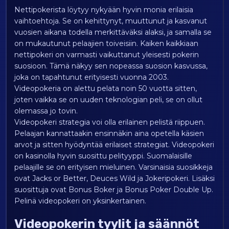
Nettipokerista löytyy nykyään hyvin monia erilaisia
vaihtoehtoja. Se on kehittynyt, muuttunut ja kasvanut
vuosien aikana todella merkittäväksi alaksi, ja samalla se
on mukautunut pelaajien toiveisiin. Kaiken kaikkiaan
nettipokeri on varmasti vaikuttanut yleisesti pokerin
suosioon. Tämä näkyy sen nopeassa suosion kasvussa,
joka on tapahtunut erityisesti vuonna 2003.
Videopokeria on alettu pelata noin 50 vuotta sitten,
joten vaikka se on uuden teknologian peli, se on ollut
olemassa jo tovin.
Videopokeri strategia voi olla erilainen pelistä riippuen.
Pelaajan kannattaakin ensinnäkin aina opetella käsien
arvot ja sitten hyödyntää erilaiset strategiat. Videopokeri
on kasinolla hyvin suosittu pelityyppi. Suomalaisille
pelaajille se on erityisen mieluinen. Varsinaisia suosikkeja
ovat Jacks or Better, Deuces Wild ja Jokeripokeri. Lisäksi
suosittuja ovat Bonus Boker ja Bonus Poker Double Up.
Pelinä videopokeri on yksinkertainen.
Videopokerin tyylit ja säännöt